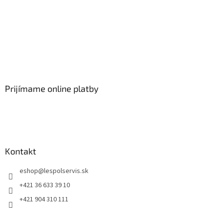
Prijímame online platby
Kontakt
eshop
@
lespolservis.sk
+421 36 633 39 10
+421 904 310 111