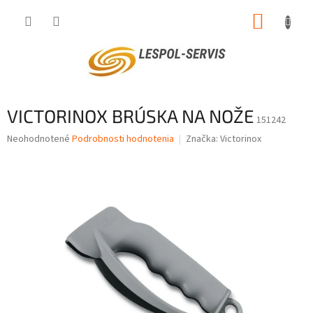
Prejsť
NÁKUP
na
obsah
KOŠÍK
VICTORINOX BRÚSKA NA NOŽE
151242
Priemerné
Neohodnotené
Podrobnosti hodnotenia
Značka:
Victorinox
hodnotenie
produktu
je
0,0
z
5
hviezdičiek.