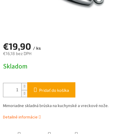
€19,90
/ ks
€16,18 bez DPH
Jednotková
Skladom
cena:
Pridať do košíka
Mimoriadne skladná brúska na kuchynské a vreckové nože.
Detailné informácie