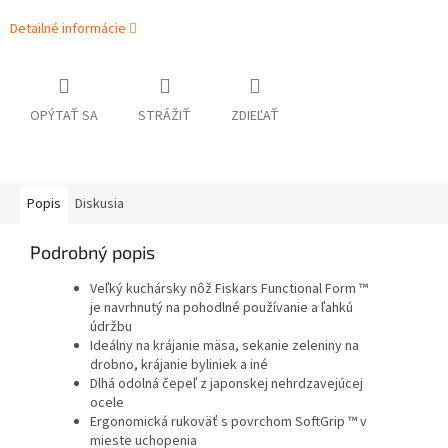
Detailné informácie
OPÝTAŤ SA
STRÁŽIŤ
ZDIEĽAŤ
Popis
Diskusia
Podrobný popis
Veľký kuchársky nôž Fiskars Functional Form ™
je navrhnutý na pohodlné používanie a ľahkú
údržbu
Ideálny na krájanie mäsa, sekanie zeleniny na
drobno, krájanie byliniek a iné
Dlhá odolná čepeľ z japonskej nehrdzavejúcej
ocele
Ergonomická rukoväť s povrchom SoftGrip ™ v
mieste uchopenia