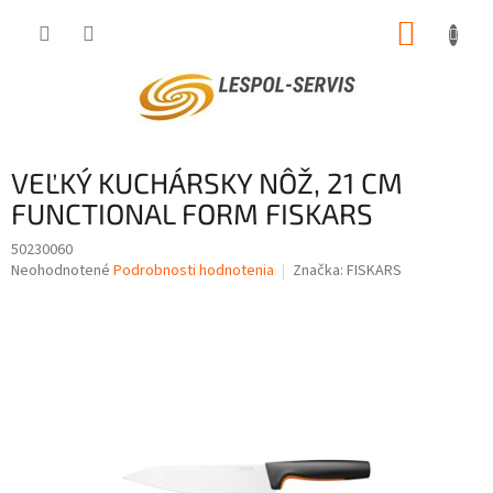
Prejsť
NÁKUP
na
obsah
KOŠÍK
VEĽKÝ KUCHÁRSKY NÔŽ, 21 CM
FUNCTIONAL FORM FISKARS
50230060
Priemerné
Neohodnotené
Podrobnosti hodnotenia
Značka:
FISKARS
hodnotenie
produktu
je
0,0
z
5
hviezdičiek.