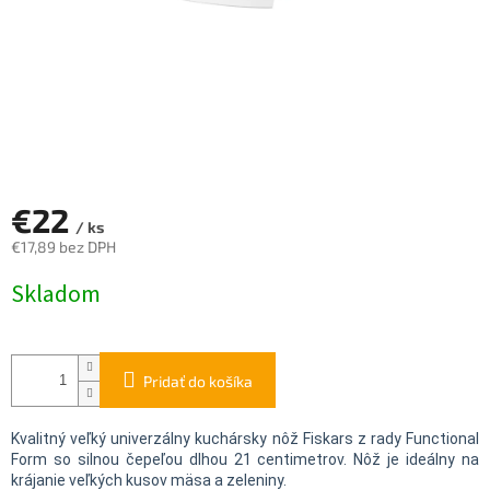
€22
/ ks
€17,89 bez DPH
Jednotková
Skladom
cena:
Pridať do košíka
Kvalitný veľký univerzálny kuchársky nôž Fiskars z rady Functional
Form so silnou čepeľou dlhou 21 centimetrov. Nôž je ideálny na
krájanie veľkých kusov mäsa a zeleniny.