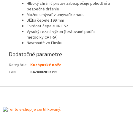
Hlboký chránič prstov zabezpečuje pohodlné a
bezpečné držanie
Možno umývať v umývačke riadu
Dĺžka čepele 199 mm
Tvrdosť čepele HRC 52
Vysoký rezací výkon (testované podľa
metodiky CATRA)
Navrhnuté vo Fínsku
Dodatočné parametre
Kategória
:
Kuchynské nože
EAN
:
6424002012795
Z
á
p
ä
t
i
e