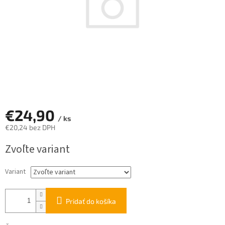
€24,90
/ ks
€20,24 bez DPH
Jednotková
Zvoľte variant
cena:
Variant
Pridať do košíka