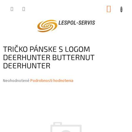
Prejsť
NÁKUP
na
obsah
KOŠÍK
TRIČKO PÁNSKE S LOGOM
DEERHUNTER BUTTERNUT
DEERHUNTER
Priemerné
Neohodnotené
Podrobnosti hodnotenia
hodnotenie
produktu
je
0,0
z
5
hviezdičiek.