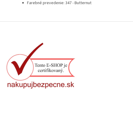
Farebné prevedenie: 347 - Butternut
Z
á
p
ä
t
i
e