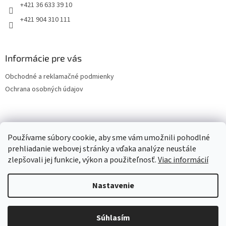
+421 36 633 39 10
+421 904 310 111
Informácie pre vás
Obchodné a reklamačné podmienky
Ochrana osobných údajov
OCHRANA OSOBNÝCH ÚDAJOV
Používame súbory cookie, aby sme vám umožnili pohodlné
prehliadanie webovej stránky a vďaka analýze neustále
zlepšovali jej funkcie, výkon a použiteľnosť.
Viac informácií
Vytvoril Shoptet
Nastavenie
Copyright 2026
LESPOL - SERVIS, s.r.o.
. Všetky práva vyhradené.
Súhlasím
Upraviť nastavenie cookies
Vitajte v našom e-Shope.