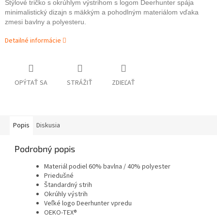
Štýlové tričko s okrúhlym výstrihom s logom Deerhunter spája
minimalistický dizajn s mäkkým a pohodlným materiálom vďaka
zmesi bavlny a polyesteru.
Detailné informácie
OPÝTAŤ SA
STRÁŽIŤ
ZDIEĽAŤ
Popis
Diskusia
Podrobný popis
Materiál podiel 60% bavlna / 40% polyester
Priedušné
Štandardný strih
Okrúhly výstrih
Veľké logo Deerhunter vpredu
OEKO-TEX®