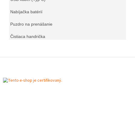
Nabíjačka batérií
Puzdro na prenášanie
Čistiaca handrička
Z
á
p
ä
t
i
e