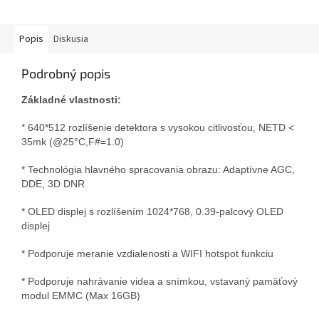
Popis
Diskusia
Podrobný popis
Základné
vlastnosti
:
*
640*512 rozlíšenie detektora s vysokou citlivosťou, NETD <
35mk (@25°C,F#=1.0)
* Technológia hlavného spracovania obrazu: Adaptívne AGC,
DDE, 3D DNR
* OLED displej s rozlíšením 1024*768, 0.39-palcový OLED
displej
* Podporuje meranie vzdialenosti a WIFI hotspot funkciu
* Podporuje nahrávanie videa a snímkou, vstavaný pamäťový
modul EMMC (Max 16GB)