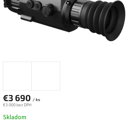
€3 690
/ ks
€3 000 bez DPH
Jednotková
Skladom
cena: