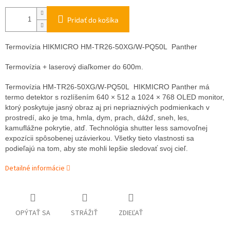
Pridať do košíka
Termovízia HIKMICRO HM-TR26-50XG/W-PQ50L Panther
Termovízia + laserový diaľkomer do 600m.
Termovízia HM-TR26-50XG/W-PQ50L HIKMICRO Panther má
termo detektor s rozlíšením 640 × 512 a 1024 × 768 OLED monitor,
ktorý poskytuje jasný obraz aj pri nepriaznivých podmienkach v
prostredí, ako je tma, hmla, dym, prach, dážď, sneh, les,
kamuflážne pokrytie, atď. Technológia shutter less samovoľnej
expozícii spôsobenej uzávierkou. Všetky tieto vlastnosti sa
podieľajú na tom, aby ste mohli lepšie sledovať svoj cieľ.
Detailné informácie
OPÝTAŤ SA
STRÁŽIŤ
ZDIEĽAŤ