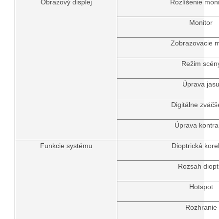
Obrazový displej
Rozlíšenie moni
Monitor
Zobrazovacie 
Režim scén
Úprava jas
Digitálne zväčš
Úprava kontra
Funkcie systému
Dioptrická kore
Rozsah dioptr
Hotspot
Rozhranie