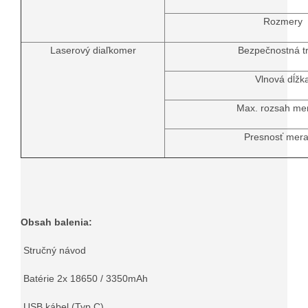
Rozmery
Laserový diaľkomer
Bezpečnostná t
Vlnová dĺžk
Max. rozsah me
Presnosť mera
Obsah balenia:
Stručný návod
Batérie 2x 18650 / 3350mAh
USB kábel (Typ C)