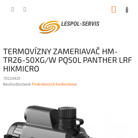
Prejsť
NÁKUP
na
obsah
KOŠÍK
TERMOVÍZNY ZAMERIAVAČ HM-
TR26-50XG/W PQ50L PANTHER LRF
HIKMICRO
70220425
Priemerné
Neohodnotené
Podrobnosti hodnotenia
hodnotenie
produktu
je
0,0
z
5
hviezdičiek.