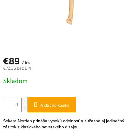
€89
/ ks
€72,36 bez DPH
Jednotková
Skladom
cena:
Pridať do košíka
Sekera Norden prináša vysokú odolnosť a súčasne aj jedinečný
zážitok z klasického severského dizajnu.