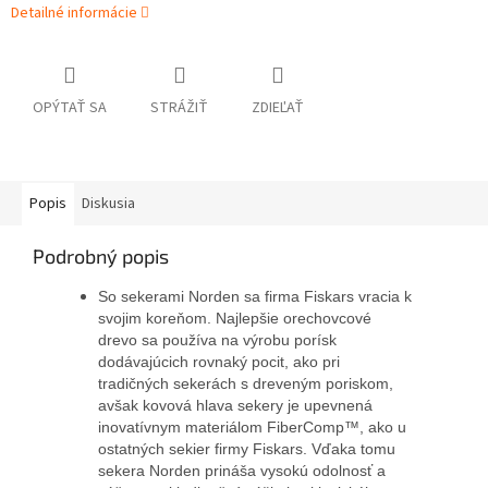
Detailné informácie
OPÝTAŤ SA
STRÁŽIŤ
ZDIEĽAŤ
Popis
Diskusia
Podrobný popis
So sekerami Norden sa firma Fiskars vracia k
svojim koreňom. Najlepšie orechovcové
drevo sa používa na výrobu porísk
dodávajúcich rovnaký pocit, ako pri
tradičných sekerách s dreveným poriskom,
avšak kovová hlava sekery je upevnená
inovatívnym materiálom FiberComp™, ako u
ostatných sekier firmy Fiskars. Vďaka tomu
sekera Norden prináša vysokú odolnosť a