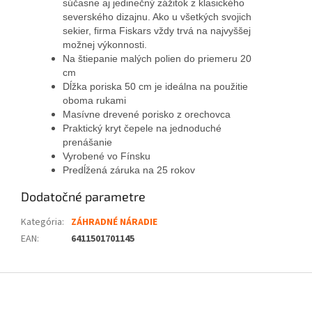
súčasne aj jedinečný zážitok z klasického
severského dizajnu. Ako u všetkých svojich
sekier, firma Fiskars vždy trvá na najvyššej
možnej výkonnosti.
Na štiepanie malých polien do priemeru 20
cm
Dĺžka poriska 50 cm je ideálna na použitie
oboma rukami
Masívne drevené porisko z orechovca
Praktický kryt čepele na jednoduché
prenášanie
Vyrobené vo Fínsku
Predĺžená záruka na 25 rokov
Dodatočné parametre
Kategória
:
ZÁHRADNÉ NÁRADIE
EAN
:
6411501701145
Z
á
p