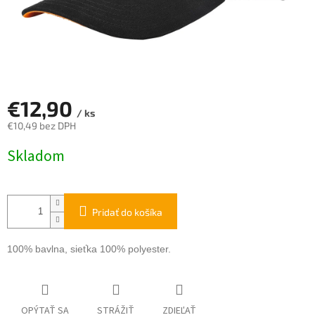
€12,90
/ ks
€10,49 bez DPH
Jednotková
Skladom
cena:
Pridať do košíka
100% bavlna, sieťka 100% polyester.
OPÝTAŤ SA
STRÁŽIŤ
ZDIEĽAŤ