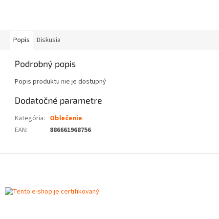
Popis
Diskusia
Podrobný popis
Popis produktu nie je dostupný
Dodatočné parametre
Kategória
:
Oblečenie
EAN
:
886661968756
Z
á
p
ä
t
i