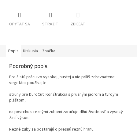
OPÝTAŤ SA
STRÁŽIŤ
ZDIEĽAŤ
Popis
Diskusia
Značka
Podrobný popis
Pre čistú prácu vo vysokej, hustej a nie príliš zdrevnatenej
vegetácii používajte
struny pre DuroCut. Konštrukcia s pružným jadrom a tvrdým
plášťom,
na povrchu s reznými zubami zaručuje dlhú životnosť a vysoký
žací výkon.
Rezné zuby sa postarajú o presnú reznú hranu.