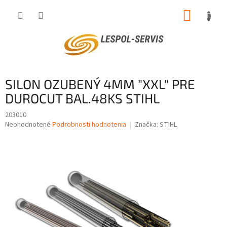
Prejsť
NÁKUP
na
obsah
KOŠÍK
SILON OZUBENÝ 4MM "XXL" PRE
DUROCUT BAL.48KS STIHL
203010
Priemerné
Neohodnotené
Podrobnosti hodnotenia
Značka:
STIHL
hodnotenie
produktu
je
0,0
z
5
hviezdičiek.