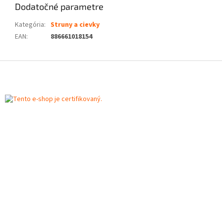
Dodatočné parametre
Kategória
:
Struny a cievky
EAN
:
886661018154
Z
á
p
ä
t
i
e