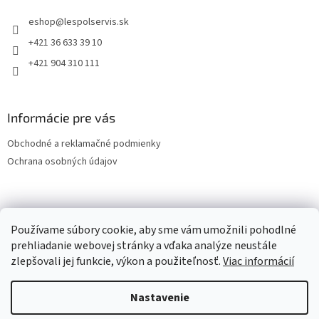
eshop
@
lespolservis.sk
+421 36 633 39 10
+421 904 310 111
Informácie pre vás
Obchodné a reklamačné podmienky
Ochrana osobných údajov
OCHRANA OSOBNÝCH ÚDAJOV
Používame súbory cookie, aby sme vám umožnili pohodlné
prehliadanie webovej stránky a vďaka analýze neustále
zlepšovali jej funkcie, výkon a použiteľnosť.
Viac informácií
Vytvoril Shoptet
Nastavenie