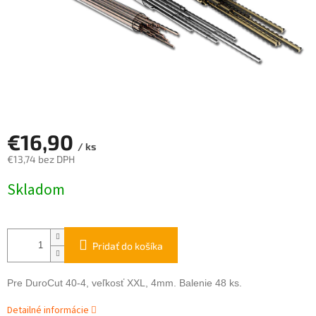
€16,90
/ ks
€13,74 bez DPH
Jednotková
Skladom
cena:
Pridať do košíka
Pre DuroCut 40-4, veľkosť XXL, 4mm. Balenie 48 ks.
Detailné informácie