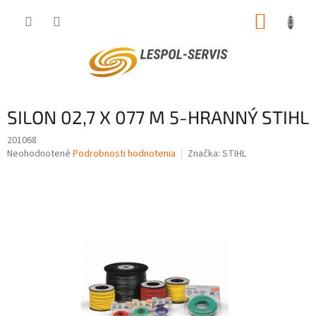
Prejsť
NÁKUP
na
obsah
KOŠÍK
SILON 02,7 X 077 M 5-HRANNÝ STIHL
201068
Priemerné
Neohodnotené
Podrobnosti hodnotenia
Značka:
STIHL
hodnotenie
produktu
je
0,0
z
5
hviezdičiek.