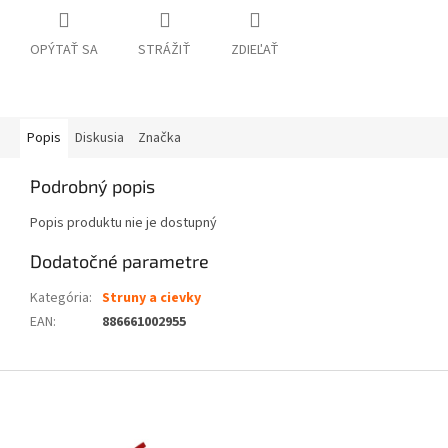
OPÝTAŤ SA
STRÁŽIŤ
ZDIEĽAŤ
Popis
Diskusia
Značka
Podrobný popis
Popis produktu nie je dostupný
Dodatočné parametre
Kategória
:
Struny a cievky
EAN
:
886661002955
Z
á
p
ä