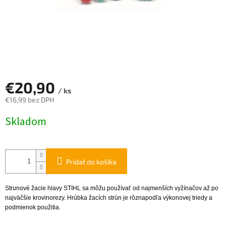
€20,90
/ ks
€16,99 bez DPH
Jednotková
Skladom
cena:
Pridať do košíka
Strunové žacie hlavy STIHL sa môžu používať od najmenších vyžínačov až po
najväčšie krovinorezy. Hrúbka žacích strún je rôznapodľa výkonovej triedy a
podmienok použitia.