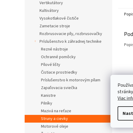
Vertikutátory
Kultivátory
Popi
Vysokotlakové čističe
Zametacie stroje
Pod
Rozbrusovacie píly, rozbrusovačky
Príslušenstvo k záhradnej technike
Popi
Rezné nástroje
Ochranné pomôcky
Pílové lišty
Čistiace prostriedky
Príslušenstvo k motorovým pílam
Používa
Zapaľovacia sviečka
stránky
Kanistre
Viac in
Pilníky
Mazivá na reťaze
Nast
Struny a cievky
Motorové oleje