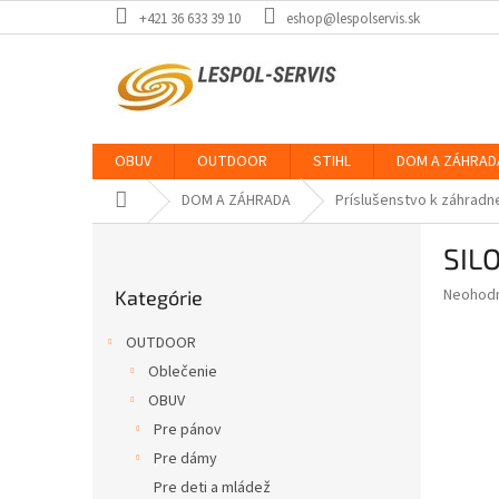
Prejsť
+421 36 633 39 10
eshop@lespolservis.sk
na
obsah
OBUV
OUTDOOR
STIHL
DOM A ZÁHRAD
Domov
DOM A ZÁHRADA
Príslušenstvo k záhradn
B
SIL
o
Preskočiť
č
Priemer
Neohod
Kategórie
kategórie
n
hodnote
ý
produkt
OUTDOOR
p
je
Oblečenie
0,0
a
z
OBUV
n
5
e
Pre pánov
hviezdič
l
Pre dámy
Pre deti a mládež