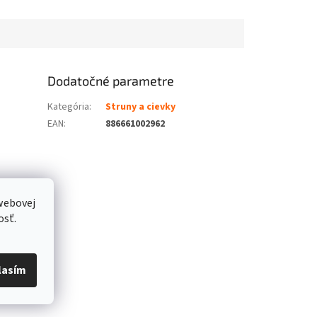
Dodatočné parametre
Kategória
:
Struny a cievky
EAN
:
886661002962
webovej
osť.
lasím