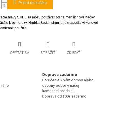
Pridať do košíka
žacie hlavy STIHL sa môžu používať od najmenších vyžínačov
äčšie krovinorezy. Hrúbka žacích strún je rôznapodľa výkonovej
odmienok použitia.
OPÝTAŤ SA
STRÁŽIŤ
ZDIEĽAŤ
Doprava zadarmo
Doručenie k Vám domov alebo
-line
osobný odber v našej
kamennej predajni.
Doprava od 100€ zadarmo