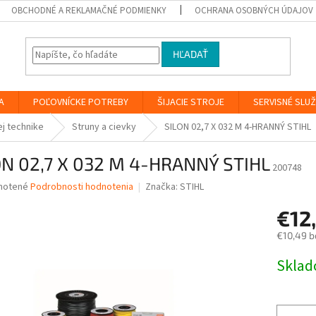
OBCHODNÉ A REKLAMAČNÉ PODMIENKY
OCHRANA OSOBNÝCH ÚDAJOV
HĽADAŤ
A
POĽOVNÍCKE POTREBY
ŠIJACIE STROJE
SERVISNÉ SLU
ej technike
Struny a cievky
SILON 02,7 X 032 M 4-HRANNÝ STIHL
ON 02,7 X 032 M 4-HRANNÝ STIHL
200748
né
notené
Podrobnosti hodnotenia
Značka:
STIHL
nie
€12
u
€10,49 b
Jednotk
Skla
cena:
iek.