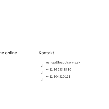
me online
Kontakt
eshop
@
lespolservis.sk
+421 36 633 39 10
+421 904 310 111