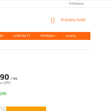
Prihlásenie
NÁKUPNÝ
Prázdny košík
KOŠÍK
ŽBY
KONTAKTY
VÝPREDAJ
Značky
,90
/ ks
ez DPH
ová
dom