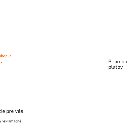
Prijíma
platby
ie pre vás
 reklamačné