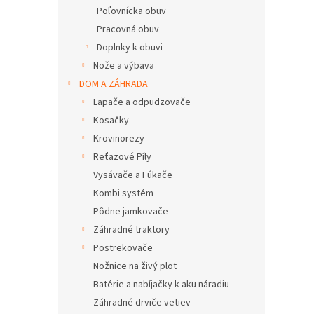
Poľovnícka obuv
Pracovná obuv
Doplnky k obuvi
Nože a výbava
DOM A ZÁHRADA
Lapače a odpudzovače
Kosačky
Krovinorezy
Reťazové Píly
Vysávače a Fúkače
Kombi systém
Pôdne jamkovače
Záhradné traktory
Postrekovače
Nožnice na živý plot
Batérie a nabíjačky k aku náradiu
Záhradné drviče vetiev