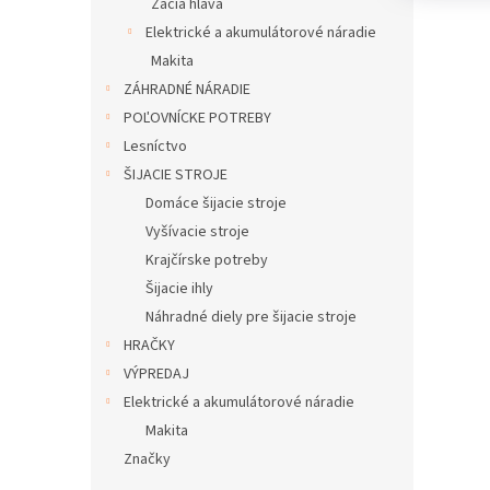
Žacia hlava
Elektrické a akumulátorové náradie
Makita
ZÁHRADNÉ NÁRADIE
POĽOVNÍCKE POTREBY
Lesníctvo
ŠIJACIE STROJE
Domáce šijacie stroje
Vyšívacie stroje
Krajčírske potreby
Šijacie ihly
Náhradné diely pre šijacie stroje
HRAČKY
VÝPREDAJ
Elektrické a akumulátorové náradie
Makita
Značky