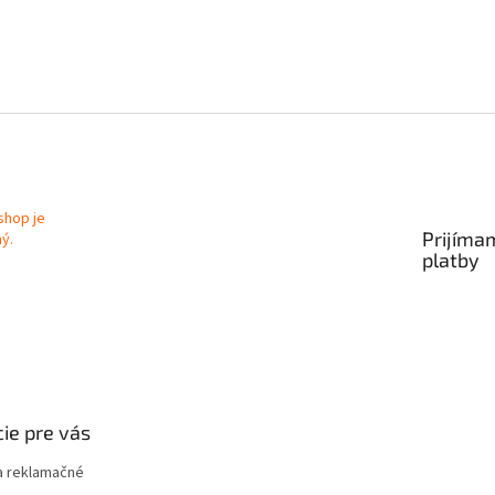
Prijíma
platby
ie pre vás
 reklamačné