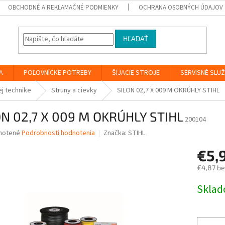
OBCHODNÉ A REKLAMAČNÉ PODMIENKY
OCHRANA OSOBNÝCH ÚDAJOV
HĽADAŤ
A
POĽOVNÍCKE POTREBY
ŠIJACIE STROJE
SERVISNÉ SLU
ej technike
Struny a cievky
SILON 02,7 X 009 M OKRÚHLY STIHL
ON 02,7 X 009 M OKRÚHLY STIHL
200104
né
notené
Podrobnosti hodnotenia
Značka:
STIHL
nie
€5,
u
€4,87 b
Jednotk
Skla
cena:
iek.