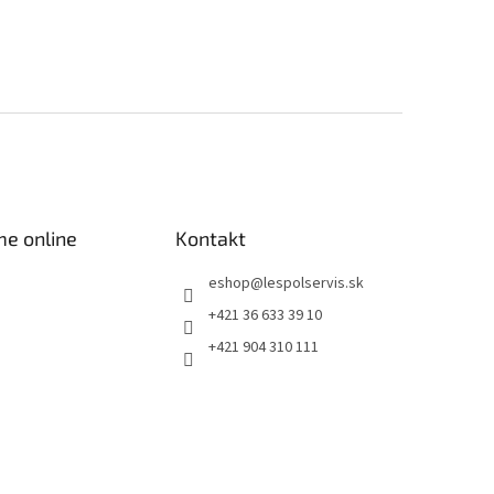
me online
Kontakt
eshop
@
lespolservis.sk
+421 36 633 39 10
+421 904 310 111