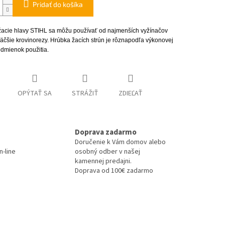
Pridať do košíka
žacie hlavy STIHL sa môžu používať od najmenších vyžínačov
äčšie krovinorezy. Hrúbka žacích strún je rôznapodľa výkonovej
odmienok použitia.
OPÝTAŤ SA
STRÁŽIŤ
ZDIEĽAŤ
Doprava zadarmo
Doručenie k Vám domov alebo
-line
osobný odber v našej
kamennej predajni.
Doprava od 100€ zadarmo