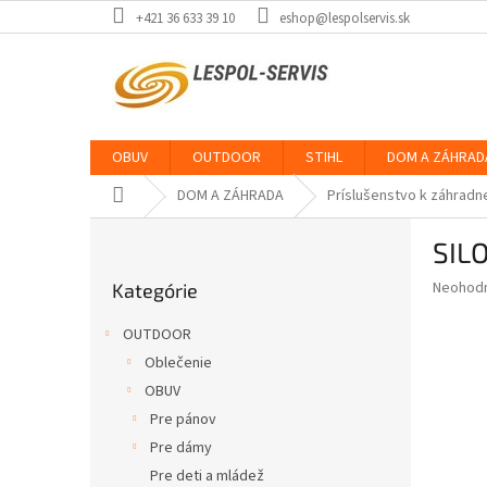
Prejsť
+421 36 633 39 10
eshop@lespolservis.sk
na
obsah
OBUV
OUTDOOR
STIHL
DOM A ZÁHRAD
Domov
DOM A ZÁHRADA
Príslušenstvo k záhradn
B
SIL
o
Preskočiť
č
Priemer
Neohod
Kategórie
kategórie
n
hodnote
ý
produkt
OUTDOOR
p
je
Oblečenie
0,0
a
z
OBUV
n
5
e
Pre pánov
hviezdič
l
Pre dámy
Pre deti a mládež