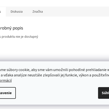
s
Diskusia
Značka
robný popis
s produktu nie je dostupný
me súbory cookie, aby sme vám umožnili pohodlné prehliadanie 
 a vďaka analýze neustále zlepšovali jej funkcie, výkon a použiteľn
formácií
avenie
Súh