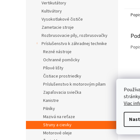
Vertikutátory
Kultivátory
Popi
Vysokotlakové čističe
Zametacie stroje
Pod
Rozbrusovacie píly, rozbrusovačky
Príslušenstvo k záhradnej technike
Popi
Rezné nástroje
Ochranné pomôcky
Pílové lišty
Čistiace prostriedky
Príslušenstvo k motorovým pílam
Používa
Zapaľovacia sviečka
stránky
Kanistre
Viac in
Pilníky
Mazivá na reťaze
Nast
Struny a cievky
Motorové oleje