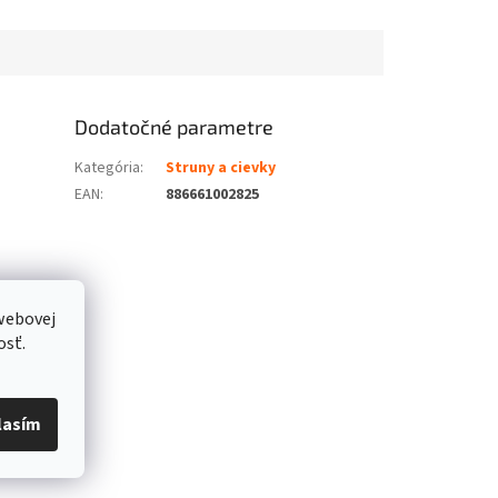
Dodatočné parametre
Kategória
:
Struny a cievky
EAN
:
886661002825
webovej
osť.
lasím