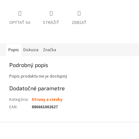
OPÝTAŤ SA
STRÁŽIŤ
ZDIEĽAŤ
Popis
Diskusia
Značka
Podrobný popis
Popis produktu nie je dostupný
Dodatočné parametre
Kategória
:
Struny a cievky
EAN
:
886661002627
Z
á
p