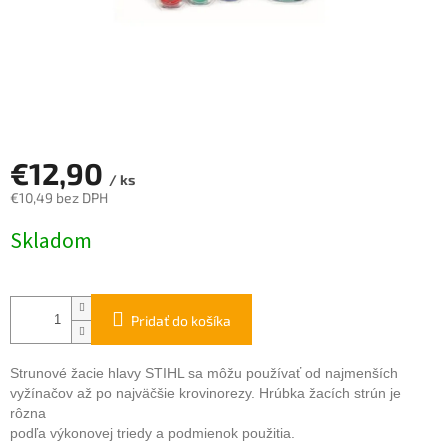
€12,90
/ ks
€10,49 bez DPH
Jednotková
Skladom
cena:
Pridať do košíka
Strunové žacie hlavy STIHL sa môžu používať od najmenších
vyžínačov až po najväčšie krovinorezy. Hrúbka žacích strún je
rôzna
podľa výkonovej triedy a podmienok použitia.