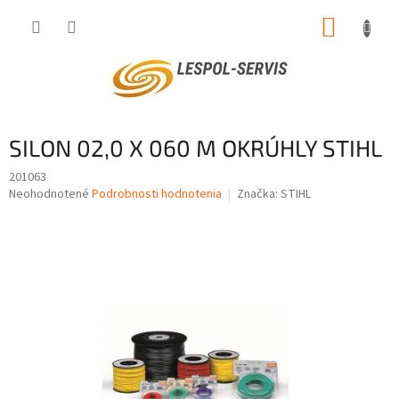
Prejsť
NÁKUP
na
obsah
KOŠÍK
SILON 02,0 X 060 M OKRÚHLY STIHL
201063
Priemerné
Neohodnotené
Podrobnosti hodnotenia
Značka:
STIHL
hodnotenie
produktu
je
0,0
z
5
hviezdičiek.