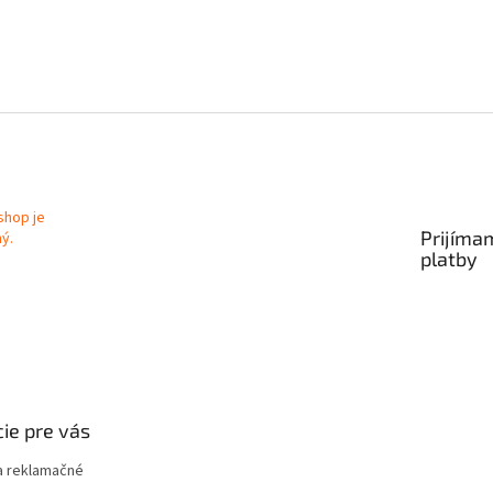
Prijíma
platby
ie pre vás
 reklamačné