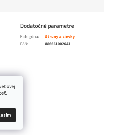
Dodatočné parametre
Kategória
:
Struny a cievky
EAN
:
886661002641
webovej
osť.
lasím