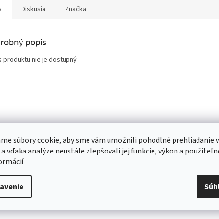
s
Diskusia
Značka
robný popis
s produktu nie je dostupný
me súbory cookie, aby sme vám umožnili pohodlné prehliadanie 
 a vďaka analýze neustále zlepšovali jej funkcie, výkon a použiteľn
formácií
avenie
Súh