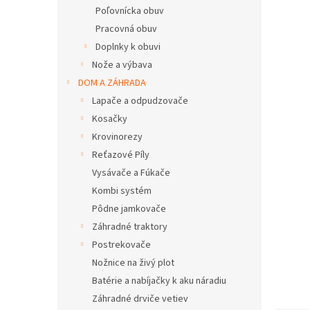
Poľovnícka obuv
Pracovná obuv
Doplnky k obuvi
Nože a výbava
DOM A ZÁHRADA
Lapače a odpudzovače
Kosačky
Krovinorezy
Reťazové Píly
Vysávače a Fúkače
Kombi systém
Pôdne jamkovače
Záhradné traktory
Postrekovače
Nožnice na živý plot
Batérie a nabíjačky k aku náradiu
Záhradné drviče vetiev