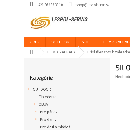
Prejsť
+421 36 633 39 10
eshop@lespolservis.sk
na
obsah
OBUV
OUTDOOR
STIHL
DOM A ZÁHRAD
Domov
DOM A ZÁHRADA
Príslušenstvo k záhradn
B
SIL
o
Preskočiť
č
Priemer
Neohod
Kategórie
kategórie
n
hodnote
ý
produkt
OUTDOOR
p
je
Oblečenie
0,0
a
z
OBUV
n
5
e
Pre pánov
hviezdič
l
Pre dámy
Pre deti a mládež