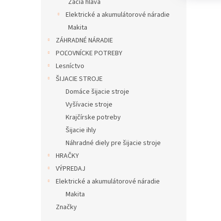
Žacia hlava
Elektrické a akumulátorové náradie
Makita
ZÁHRADNÉ NÁRADIE
POĽOVNÍCKE POTREBY
Lesníctvo
ŠIJACIE STROJE
Domáce šijacie stroje
Vyšívacie stroje
Krajčírske potreby
Šijacie ihly
Náhradné diely pre šijacie stroje
HRAČKY
VÝPREDAJ
Elektrické a akumulátorové náradie
Makita
Značky