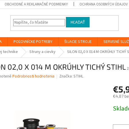
OBCHODNÉ A REKLAMAČNÉ PODMIENKY
OCHRANA OSOBNÝCH ÚDAJOV
HĽADAŤ
A
POĽOVNÍCKE POTREBY
ŠIJACIE STROJE
SERVISNÉ SLU
ej technike
Struny a cievky
SILON 02,0 X 014 M OKRÚHLY TICHÝ 
ON 02,0 X 014 M OKRÚHLY TICHÝ STIHL
2
né
notené
Podrobnosti hodnotenia
Značka:
STIHL
nie
€5,
u
€4,87 b
Jednotk
Skla
cena:
iek.