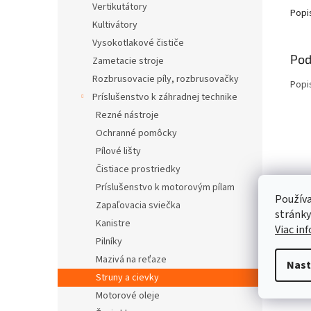
Vertikutátory
Popi
Kultivátory
Vysokotlakové čističe
Pod
Zametacie stroje
Rozbrusovacie píly, rozbrusovačky
Popi
Príslušenstvo k záhradnej technike
Rezné nástroje
Ochranné pomôcky
Pílové lišty
Čistiace prostriedky
Príslušenstvo k motorovým pílam
Používa
Zapaľovacia sviečka
stránky
Kanistre
Viac in
Pilníky
Mazivá na reťaze
Nast
Struny a cievky
Motorové oleje