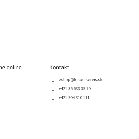
me online
Kontakt
eshop
@
lespolservis.sk
+421 36 633 39 10
+421 904 310 111