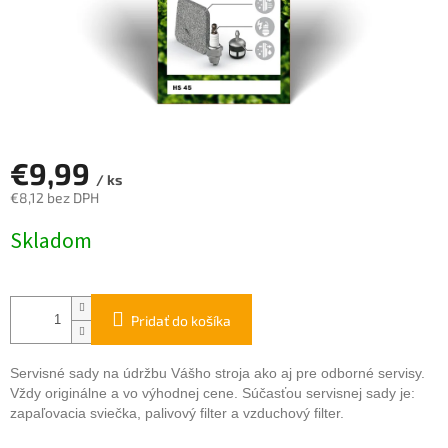
€9,99
/ ks
€8,12 bez DPH
Jednotková
Skladom
cena:
Pridať do košíka
Servisné sady na údržbu Vášho stroja ako aj pre odborné servisy.
Vždy originálne a vo výhodnej cene. Súčasťou servisnej sady je:
zapaľovacia sviečka, palivový filter a vzduchový filter.