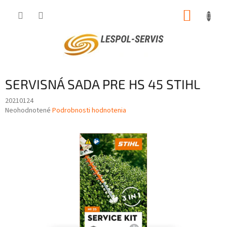
Prejsť
NÁKUP
na
obsah
KOŠÍK
SERVISNÁ SADA PRE HS 45 STIHL
20210124
Priemerné
Neohodnotené
Podrobnosti hodnotenia
hodnotenie
produktu
je
0,0
z
5
hviezdičiek.