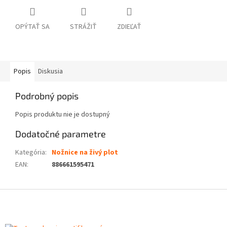
OPÝTAŤ SA
STRÁŽIŤ
ZDIEĽAŤ
Popis
Diskusia
Podrobný popis
Popis produktu nie je dostupný
Dodatočné parametre
Kategória
:
Nožnice na živý plot
EAN
:
886661595471
Z
á
p