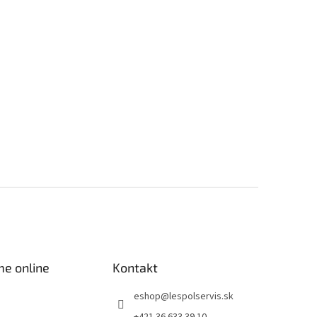
me online
Kontakt
eshop
@
lespolservis.sk