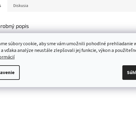
s
Diskusia
robný popis
s produktu nie je dostupný
me súbory cookie, aby sme vám umožnili pohodlné prehliadanie 
 a vďaka analýze neustále zlepšovali jej funkcie, výkon a použiteľn
formácií
avenie
Súh