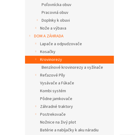
Poľovnícka obuv
Pracovná obuv
Doplnky k obuvi
Nože a výbava
DOM A ZÁHRADA
Lapače a odpudzovače
Kosačky
Krovinorezy
Benzínové krovinorezy a vyžínače
Reťazové Píly
Vysávače a Fúkače
Kombi systém
Pôdne jamkovače
Záhradné traktory
Postrekovače
Nožnice na živý plot
Batérie a nabíjačky k aku náradiu