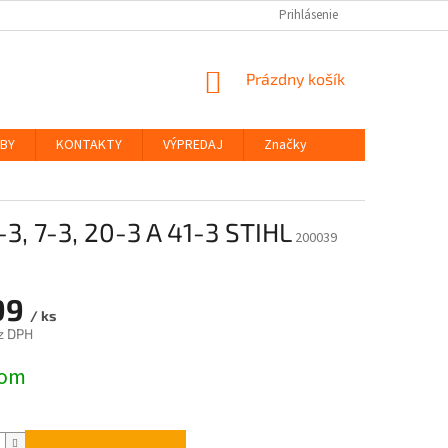
Prihlásenie
NÁKUPNÝ
Prázdny košík
KOŠÍK
ŽBY
KONTAKTY
VÝPREDAJ
Značky
 7-3, 20-3 A 41-3 STIHL
200039
99
/ ks
z DPH
ová
dom