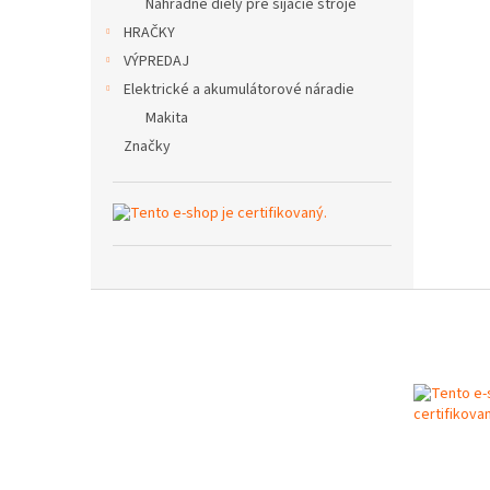
Náhradné diely pre šijacie stroje
HRAČKY
VÝPREDAJ
Elektrické a akumulátorové náradie
Makita
Značky
Z
á
p
ä
t
i
e