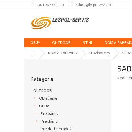
Prejsť
+421 36 633 39 10
eshop@lespolservis.sk
na
obsah
OBUV
OUTDOOR
STIHL
DOM A ZÁHRAD
Domov
DOM A ZÁHRADA
Krovinorezy
SADA 
B
SAD
o
Preskočiť
č
Priemer
Neohod
Kategórie
kategórie
n
hodnote
ý
produkt
OUTDOOR
p
je
Oblečenie
0,0
a
z
OBUV
n
5
e
Pre pánov
hviezdič
l
Pre dámy
Pre deti a mládež