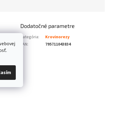
Dodatočné parametre
Kategória
:
Krovinorezy
webovej
EAN
:
795711043834
osť.
lasím