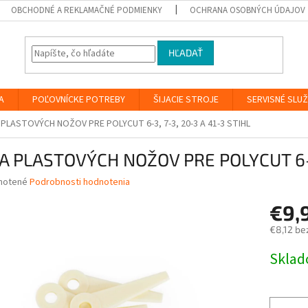
OBCHODNÉ A REKLAMAČNÉ PODMIENKY
OCHRANA OSOBNÝCH ÚDAJOV
HĽADAŤ
A
POĽOVNÍCKE POTREBY
ŠIJACIE STROJE
SERVISNÉ SLU
PLASTOVÝCH NOŽOV PRE POLYCUT 6-3, 7-3, 20-3 A 41-3 STIHL
A PLASTOVÝCH NOŽOV PRE POLYCUT 6-3,
né
notené
Podrobnosti hodnotenia
nie
€9,
u
€8,12 be
Jednotk
Skla
cena:
iek.