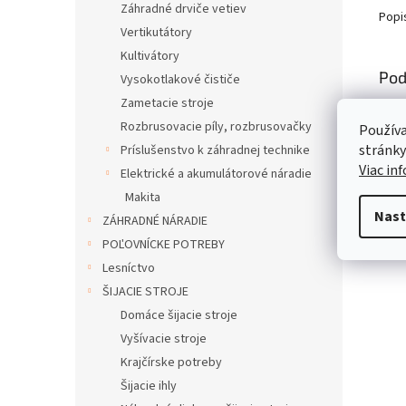
Záhradné drviče vetiev
Popi
Vertikutátory
Kultivátory
Pod
Vysokotlakové čističe
Zametacie stroje
Popi
Rozbrusovacie píly, rozbrusovačky
Používa
stránky
Príslušenstvo k záhradnej technike
Viac in
Elektrické a akumulátorové náradie
Makita
Nast
ZÁHRADNÉ NÁRADIE
POĽOVNÍCKE POTREBY
Lesníctvo
ŠIJACIE STROJE
Domáce šijacie stroje
Vyšívacie stroje
Krajčírske potreby
Šijacie ihly