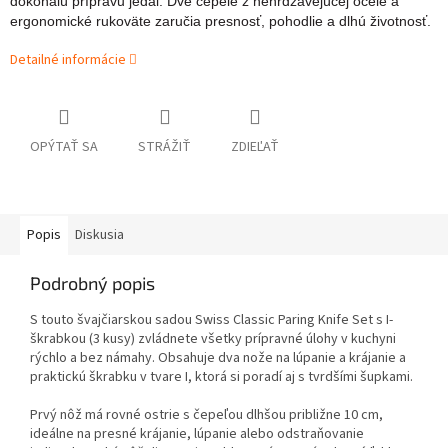
dokonalú prípravu jedál. Dve čepele z nehrdzavejúcej ocele a
ergonomické rukoväte zaručia presnosť, pohodlie a dlhú životnosť.
Detailné informácie
OPÝTAŤ SA
STRÁŽIŤ
ZDIEĽAŤ
Popis
Diskusia
Podrobný popis
S touto švajčiarskou sadou Swiss Classic Paring Knife Set s I-
škrabkou (3 kusy) zvládnete všetky prípravné úlohy v kuchyni
rýchlo a bez námahy. Obsahuje dva nože na lúpanie a krájanie a
praktickú škrabku v tvare I, ktorá si poradí aj s tvrdšími šupkami.
Prvý nôž má rovné ostrie s čepeľou dlhšou približne 10 cm,
ideálne na presné krájanie, lúpanie alebo odstraňovanie