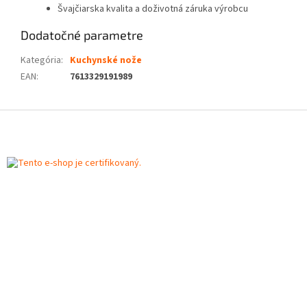
Švajčiarska kvalita a doživotná záruka výrobcu
Dodatočné parametre
Kategória
:
Kuchynské nože
EAN
:
7613329191989
Z
á
p
ä
t
i
e