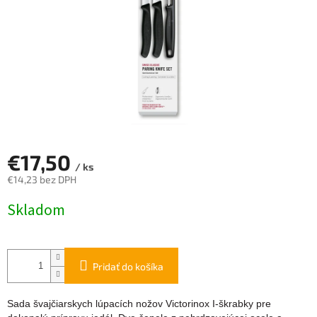
€17,50
/ ks
€14,23 bez DPH
Jednotková
Skladom
cena:
Pridať do košíka
Sada švajčiarskych lúpacích nožov Victorinox I-škrabky pre