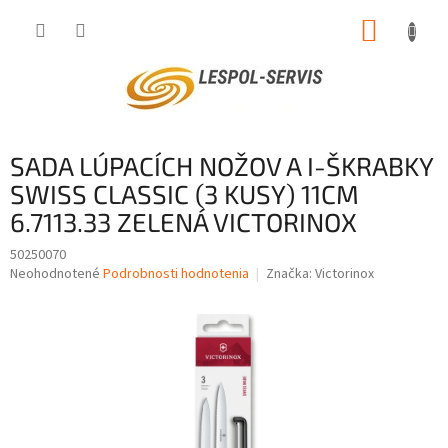
Prejsť
NÁKUP
na
obsah
KOŠÍK
SADA LÚPACÍCH NOŽOV A I-ŠKRABKY
SWISS CLASSIC (3 KUSY) 11CM
6.7113.33 ZELENÁ VICTORINOX
50250070
Priemerné
Neohodnotené
Podrobnosti hodnotenia
Značka:
Victorinox
hodnotenie
produktu
je
0,0
z
5
hviezdičiek.