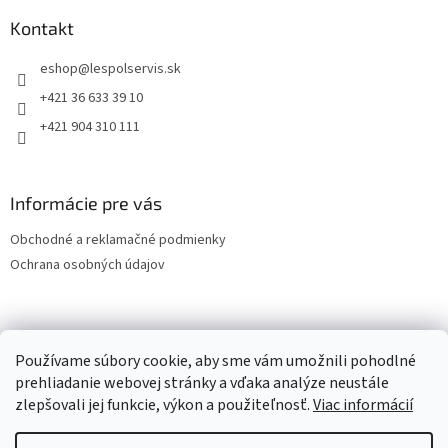
Kontakt
eshop
@
lespolservis.sk
+421 36 633 39 10
+421 904 310 111
Informácie pre vás
Obchodné a reklamačné podmienky
Ochrana osobných údajov
OCHRANA OSOBNÝCH ÚDAJOV
Používame súbory cookie, aby sme vám umožnili pohodlné
prehliadanie webovej stránky a vďaka analýze neustále
zlepšovali jej funkcie, výkon a použiteľnosť.
Viac informácií
Vytvoril Shoptet