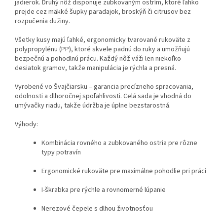
jadierok. Druhý nôž disponuje zubkovaným ostrím, ktoré ľahko
prejde cez mäkké šupky paradajok, broskýň či citrusov bez
rozpučenia dužiny.
Všetky kusy majú ľahké, ergonomicky tvarované rukoväte z
polypropylénu (PP), ktoré skvele padnú do ruky a umožňujú
bezpečnú a pohodlnú prácu. Každý nôž váži len niekoľko
desiatok gramov, takže manipulácia je rýchla a presná.
Vyrobené vo Švajčiarsku – garancia precízneho spracovania,
odolnosti a dlhoročnej spoľahlivosti. Celá sada je vhodná do
umývačky riadu, takže údržba je úplne bezstarostná.
Výhody:
Kombinácia rovného a zubkovaného ostria pre rôzne
typy potravín
Ergonomické rukoväte pre maximálne pohodlie pri práci
I-škrabka pre rýchle a rovnomerné lúpanie
Nerezové čepele s dlhou životnosťou