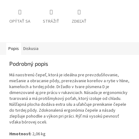
OPÝTAŤ SA
STRÁŽIŤ
ZDIEĽAŤ
Popis
Diskusia
Podrobný popis
Má naostrenú čepeľ, ktorá je ideálna pre prevzdušňovanie,
miešanie a obracanie pôdy, prerezávanie koreňov a rytie v hline,
kameňoch a tvrdej pôde. Držadlo v tvare písmena D je
dimenzované aj pre prácu v rukaviciach. Násada je ergonomicky
tvarovaná a má protišmykový poťah, ktorý izoluje od chladu.
Nášľapná plocha dodáva extra silu a uľahčuje prenikanie čepele
do tvrdej pôdy. Zdokonalená ergonómia čepele a násady
zlepšuje pohodlie a výkon pri práci. Rýľ má vysokú pevnosť
vďaka bórovej oceli.
Hmotnosť:
2,06 kg