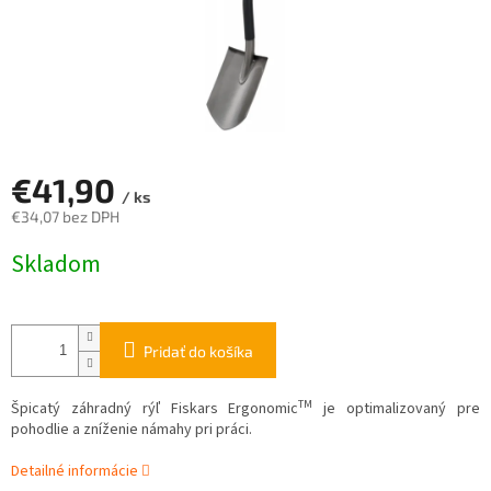
€41,90
/ ks
€34,07 bez DPH
Jednotková
Skladom
cena:
Pridať do košíka
TM
Špicatý záhradný rýľ Fiskars Ergonomic
je optimalizovaný pre
pohodlie a zníženie námahy pri práci.
Detailné informácie