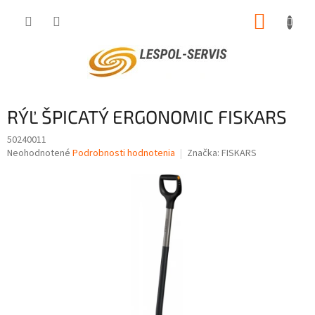
Prejsť
NÁKUP
na
obsah
KOŠÍK
RÝĽ ŠPICATÝ ERGONOMIC FISKARS
50240011
Priemerné
Neohodnotené
Podrobnosti hodnotenia
Značka:
FISKARS
hodnotenie
produktu
je
0,0
z
5
hviezdičiek.