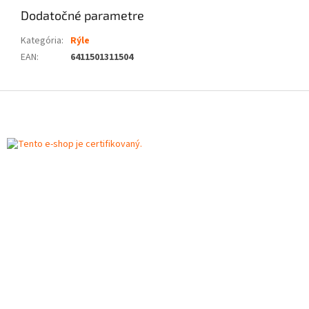
Dodatočné parametre
Kategória
:
Rýle
EAN
:
6411501311504
Z
á
p
ä
t
i
e