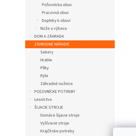
Poľovnícka obuv
Pracovná obuv
Doplnky k obuvi
Nože a výbava
DOM A ZÁHRADA
ZÁHRADNÉ NÁRADIE
Sekery
Hrable
Pílky
Rýle
Záhradné nožnice
POĽOVNÍCKE POTREBY
Lesníctvo
ŠIJACIE STROJE
Domáce šijacie stroje
Vyšívacie stroje
Krajčírske potreby