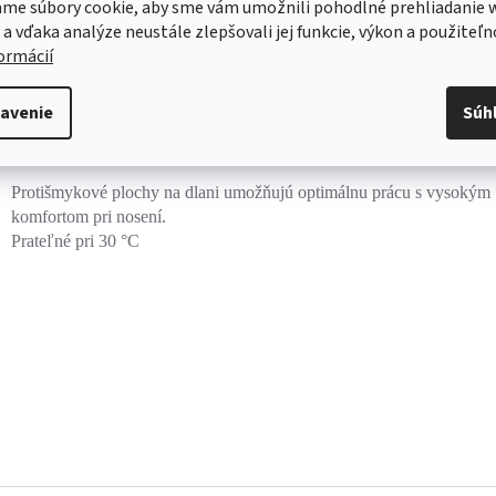
me súbory cookie, aby sme vám umožnili pohodlné prehliadanie 
 a vďaka analýze neustále zlepšovali jej funkcie, výkon a použiteľn
formácií
s
Diskusia
avenie
Súh
robný popis
Protišmykové plochy na dlani umožňujú optimálnu prácu s vysokým
komfortom pri nosení.
Prateľné pri 30 °C