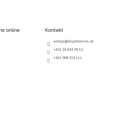
me online
Kontakt
eshop
@
lespolservis.sk
+421 36 633 39 10
+421 904 310 111