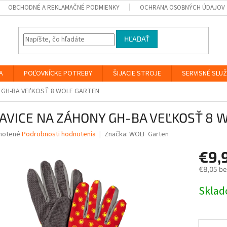
OBCHODNÉ A REKLAMAČNÉ PODMIENKY
OCHRANA OSOBNÝCH ÚDAJOV
HĽADAŤ
A
POĽOVNÍCKE POTREBY
ŠIJACIE STROJE
SERVISNÉ SLU
 GH-BA VEĽKOSŤ 8 WOLF GARTEN
AVICE NA ZÁHONY GH-BA VEĽKOSŤ 8 
né
notené
Podrobnosti hodnotenia
Značka:
WOLF Garten
nie
€9,
u
€8,05 b
Jednotk
Skla
cena:
iek.