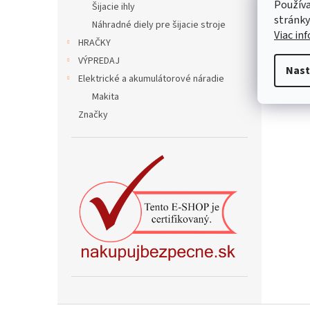
Používa
Šijacie ihly
stránky
Náhradné diely pre šijacie stroje
Viac in
HRAČKY
Popi
VÝPREDAJ
Nast
Elektrické a akumulátorové náradie
Pod
Makita
Značky