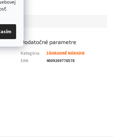
webovej
osť.
lasím
Dodatočné parametre
Kategória
:
ZÁHRADNÉ NÁRADIE
EAN
:
4009269776578