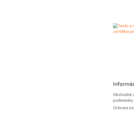
Z
á
p
ä
t
i
e
Informác
Obchodné a
podmienky
Ochrana os