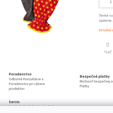
Tenké ru
sadenie
.
Detailné 
TLAČ
Poradenstvo
Bezpečné platby
Odborné Konzultácie a
Možnosť bezpečnej on
Poradenstvo pri výbere
Platby
produktov
Servis
Kvalitný záručný aj pozáručný servis
Viac o našich servisných službách ....