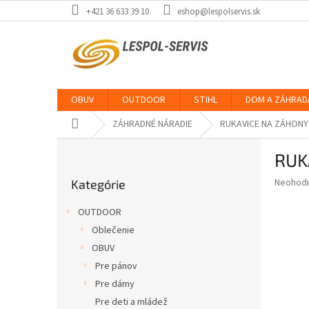
Prejsť
+421 36 633 39 10
eshop@lespolservis.sk
na
obsah
OBUV
OUTDOOR
STIHL
DOM A ZÁHRAD
Domov
ZÁHRADNÉ NÁRADIE
RUKAVICE NA ZÁHONY
B
RUK
o
Preskočiť
č
Priemer
Neohod
Kategórie
kategórie
n
hodnote
ý
produkt
OUTDOOR
p
je
Oblečenie
0,0
a
z
OBUV
n
5
e
Pre pánov
hviezdič
l
Pre dámy
Pre deti a mládež