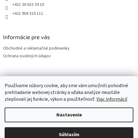
+421 36 633 39 10
+421 904 310 111
Informácie pre vás
Obchodné a reklamačné podmienky
Ochrana osobných údajov
OCHRANA OSOBNÝCH ÚDAJOV
Používame súbory cookie, aby sme vám umožnili pohodlné
prehliadanie webovej stránky a vďaka analýze neustále
zlepšovali jej funkcie, výkon a použiteľnosť.
Viac informácií
Vytvoril Shoptet
Nastavenie
Copyright 2026
LESPOL - SERVIS, s.r.o.
. Všetky práva vyhradené.
Súhlasím
Upraviť nastavenie cookies