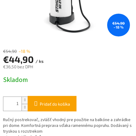
€54,90
–18 %
€54,90
–18 %
€44,90
/ ks
€36,50 bez DPH
Jednotková
Skladom
cena:
Pridať do košíka
Ručný postrekovač, zvlášť vhodný pre použitie na balkóne a zahrádke
pri dome. Komfortná preprava vďaka ramennému popruhu. Dodávaný s
tryskou s rozstrekom