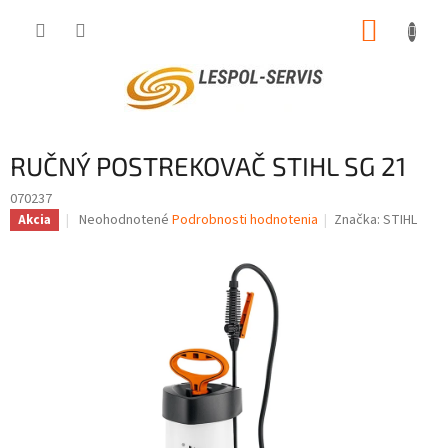
Prejsť
NÁKUP
na
obsah
KOŠÍK
RUČNÝ POSTREKOVAČ STIHL SG 21
070237
Priemerné
Neohodnotené
Podrobnosti hodnotenia
Značka:
STIHL
Akcia
hodnotenie
produktu
je
0,0
z
5
hviezdičiek.