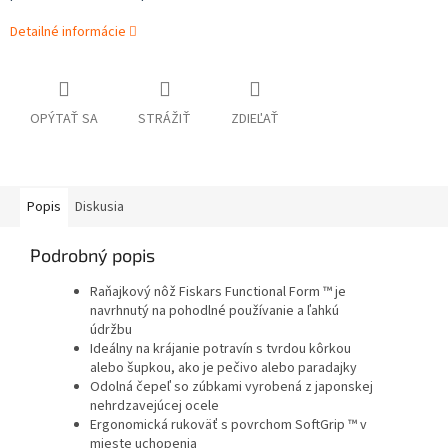
Detailné informácie
OPÝTAŤ SA
STRÁŽIŤ
ZDIEĽAŤ
Popis
Diskusia
Podrobný popis
Raňajkový nôž Fiskars Functional Form ™ je
navrhnutý na pohodlné používanie a ľahkú
údržbu
Ideálny na krájanie potravín s tvrdou kôrkou
alebo šupkou, ako je pečivo alebo paradajky
Odolná čepeľ so zúbkami vyrobená z japonskej
nehrdzavejúcej ocele
Ergonomická rukoväť s povrchom SoftGrip ™ v
mieste uchopenia