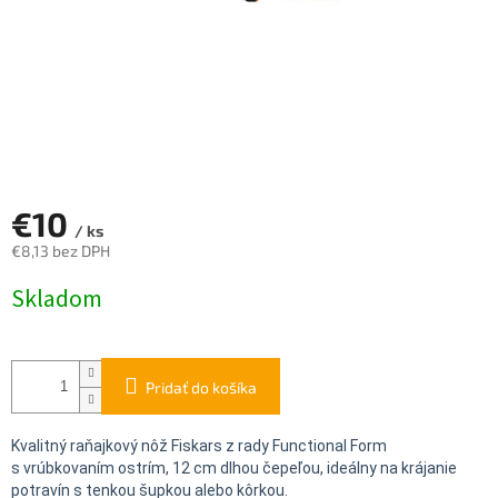
€10
/ ks
€8,13 bez DPH
Jednotková
Skladom
cena:
Pridať do košíka
Kvalitný raňajkový nôž Fiskars z rady Functional Form
s vrúbkovaním ostrím, 12 cm dlhou čepeľou, ideálny na krájanie
potravín s tenkou šupkou alebo kôrkou.