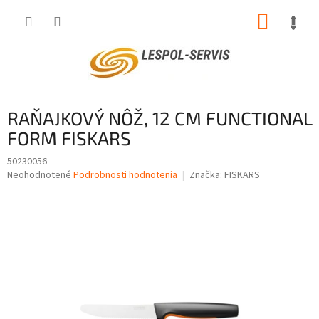
Prejsť
NÁKUP
na
obsah
KOŠÍK
RAŇAJKOVÝ NÔŽ, 12 CM FUNCTIONAL
FORM FISKARS
50230056
Priemerné
Neohodnotené
Podrobnosti hodnotenia
Značka:
FISKARS
hodnotenie
produktu
je
0,0
z
5
hviezdičiek.