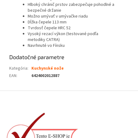
Hlboký chránič prstov zabezpečuje pohodlné a
bezpečné držanie
Možno umývať v umývačke riadu
Dĺžka čepele 113 mm
Tvrdosť čepele HRC 52
Vysoký rezací výkon (testované podľa
metodiky CATRA)
Navrhnuté vo Fínsku
Dodatočné parametre
Kategória
:
Kuchynské nože
EAN
:
6424002012887
Z
á
p
ä
t
i
e