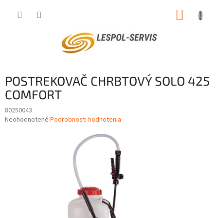
Prejsť
NÁKUP
na
obsah
KOŠÍK
POSTREKOVAČ CHRBTOVÝ SOLO 425
COMFORT
80250043
Priemerné
Neohodnotené
Podrobnosti hodnotenia
hodnotenie
produktu
je
0,0
z
5
hviezdičiek.