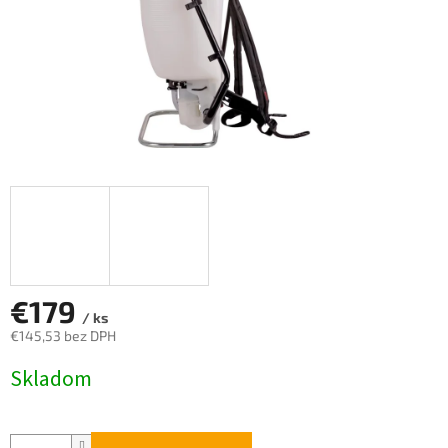
€179
/ ks
€145,53 bez DPH
Jednotková
Skladom
cena: