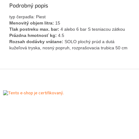
Podrobný popis
typ čerpadla:
Piest
Menovitý objem litra:
15
Tlak postreku max. bar:
4 alebo 6 bar S tesniacou zátkou
Prázdna hmotnosť kg:
4.5
Rozsah dodávky vrátane:
SOLO plochý prúd a dutá
kužeľová tryska, nosný popruh, rozprašovacia trubica 50 cm
Z
á
p
ä
t
i
e