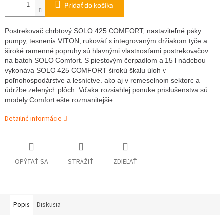
Pridať do košíka
Postrekovač chrbtový SOLO 425 COMFORT,
nastaviteľné páky
pumpy, tesnenia VITON, rukoväť s integrovaným držiakom tyče a
široké ramenné popruhy sú hlavnými vlastnosťami postrekovačov
na batoh SOLO Comfort. S piestovým čerpadlom a 15 l nádobou
vykonáva SOLO 425 COMFORT širokú škálu úloh v
poľnohospodárstve a lesníctve, ako aj v remeselnom sektore a
údržbe zelených plôch. Vďaka rozsiahlej ponuke príslušenstva sú
modely Comfort ešte rozmanitejšie.
Detailné informácie
OPÝTAŤ SA
STRÁŽIŤ
ZDIEĽAŤ
Popis
Diskusia