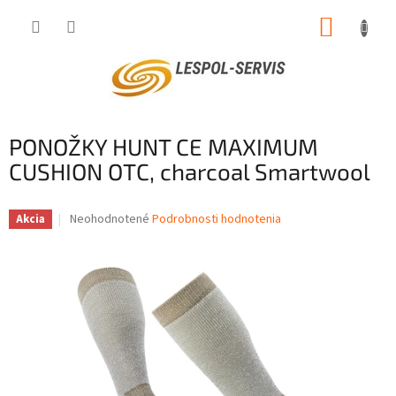
Prejsť
NÁKUP
na
obsah
KOŠÍK
PONOŽKY HUNT CE MAXIMUM
CUSHION OTC, charcoal Smartwool
Priemerné
Neohodnotené
Podrobnosti hodnotenia
Akcia
hodnotenie
produktu
je
0,0
z
5
hviezdičiek.