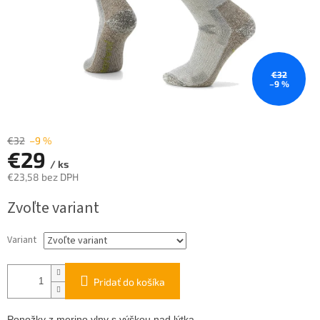
€32
–9 %
€32
–9 %
€29
/ ks
€23,58 bez DPH
Jednotková
Zvoľte variant
cena:
Variant
Pridať do košíka
Ponožky z merino vlny s výškou nad lýtka.