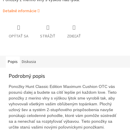
Detailné informácie
OPÝTAŤ SA
STRÁŽIŤ
ZDIEĽAŤ
Popis
Diskusia
Podrobný popis
Ponožky Hunt Classic Edition Maximum Cushion OTC vás
posunú ďalej a budete sa cítiť lepšie pri každom love. Tieto
ponožky z merino vlny s výškou lýtok sme vyrobili tak, aby
vyhovovali všetkým vašim obľúbeným topánkam. Plochý
uzlový šev a systém 2-stupňového prispôsobenia navyše
ponúkajú celodenné pohodlie, ktoré vám pomôže sústrediť
sa a nenechať sa rozptyľovať výbavou. Tieto ponožky sa
určite stanú vašimi novými poľovníckymi ponožkami.