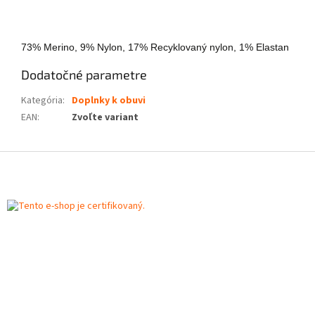
73% Merino, 9% Nylon, 17% Recyklovaný nylon, 1% Elastan
Dodatočné parametre
Kategória
:
Doplnky k obuvi
EAN
:
Zvoľte variant
Z
á
p
ä
t
i
e