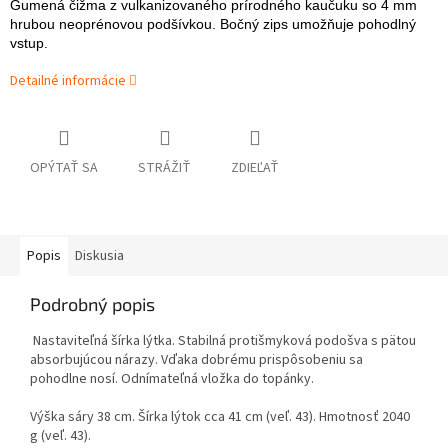
Gumená čižma z vulkanizovaného prírodného kaučuku so 4 mm
hrubou neoprénovou podšívkou. Bočný zips umožňuje pohodlný
vstup.
Detailné informácie
OPÝTAŤ SA
STRÁŽIŤ
ZDIEĽAŤ
Popis
Diskusia
Podrobný popis
Nastaviteľná šírka lýtka. Stabilná protišmyková podošva s pätou
absorbujúcou nárazy. Vďaka dobrému prispôsobeniu sa
pohodlne nosí. Odnímateľná vložka do topánky.
Výška sáry 38 cm. Šírka lýtok cca 41 cm (veľ. 43). Hmotnosť 2040
g (veľ. 43).