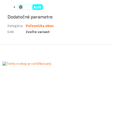
Dodatočné parametre
Kategória
:
Poľovnícka obuv
EAN
:
Zvoľte variant
Z
á
p
ä
t
i
e