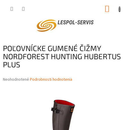
Prejsť
NÁKUP
na
obsah
KOŠÍK
POĽOVNÍCKE GUMENÉ ČIŽMY
NORDFOREST HUNTING HUBERTUS
PLUS
Priemerné
Neohodnotené
Podrobnosti hodnotenia
hodnotenie
produktu
je
0,0
z
5
hviezdičiek.