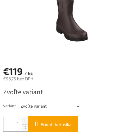
€119
/ ks
€96,75 bez DPH
Jednotková
Zvoľte variant
cena:
Variant
Pridať do košíka