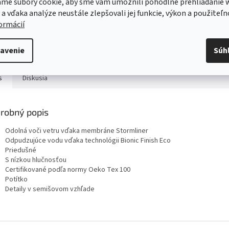
me súbory cookie, aby sme vám umožnili pohodlné prehliadanie 
 a vďaka analýze neustále zlepšovali jej funkcie, výkon a použiteľn
Servis
formácií
Kvalitný záručný aj pozáručný servis
Viac o našich servisných službách ....
avenie
Súh
s
Diskusia
robný popis
Odolná voči vetru vďaka membráne Stormliner
Odpudzujúce vodu vďaka technológii Bionic Finish Eco
Priedušné
S nízkou hlučnosťou
Certifikované podľa normy Oeko Tex 100
Potítko
Detaily v semišovom vzhľade