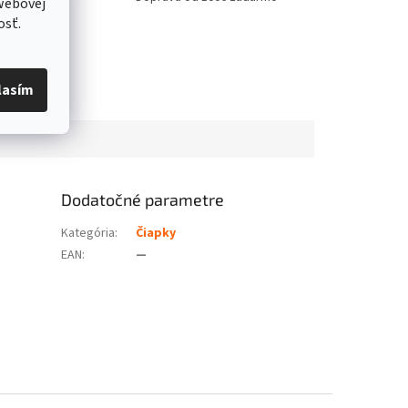
webovej
osť.
lasím
Dodatočné parametre
Kategória
:
Čiapky
EAN
:
—