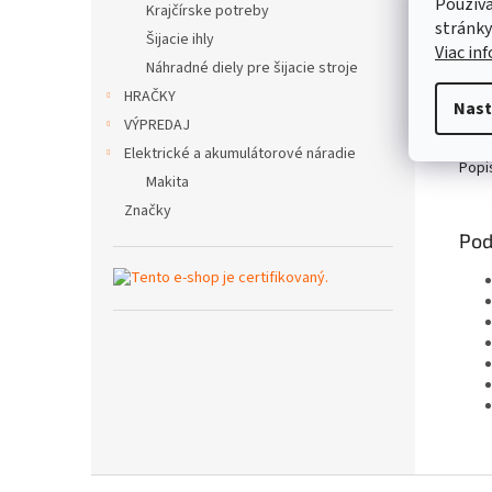
Používa
Krajčírske potreby
stránky
Šijacie ihly
Viac in
Náhradné diely pre šijacie stroje
HRAČKY
Nast
VÝPREDAJ
Elektrické a akumulátorové náradie
Popi
Makita
Značky
Pod
Z