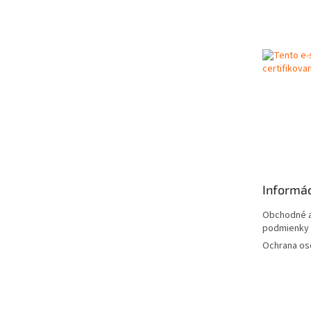
á
p
ä
t
i
e
Informác
Obchodné a
podmienky
Ochrana os