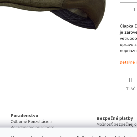
Čiapka D
je zárov
vetruodo
úprave z
nepriazn
Detailné 
TLAČ
Poradenstvo
Bezpečné platby
Odborné Konzultácie a
Možnosť bezpečnej on
Poradenstvo pri výbere
Platby
produktov