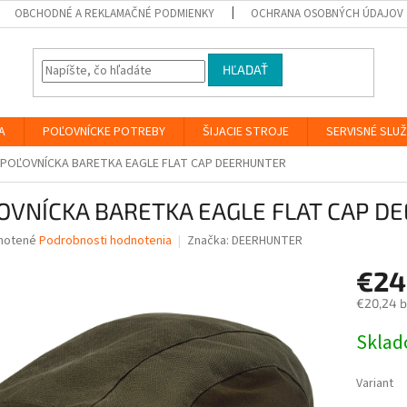
OBCHODNÉ A REKLAMAČNÉ PODMIENKY
OCHRANA OSOBNÝCH ÚDAJOV
HĽADAŤ
A
POĽOVNÍCKE POTREBY
ŠIJACIE STROJE
SERVISNÉ SLU
POĽOVNÍCKA BARETKA EAGLE FLAT CAP DEERHUNTER
OVNÍCKA BARETKA EAGLE FLAT CAP D
né
notené
Podrobnosti hodnotenia
Značka:
DEERHUNTER
nie
€24
u
€20,24 
Jednotk
Skla
cena:
iek.
Variant