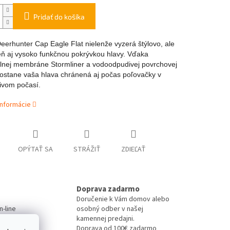
Pridať do košíka
eerhunter Cap Eagle Flat nielenže vyzerá štýlovo, ale
eň aj vysoko funkčnou pokrývkou hlavy. Vďaka
lnej membráne Stormliner a vodoodpudivej povrchovej
ostane vaša hlava chránená aj počas poľovačky v
ivom počasí.
informácie
OPÝTAŤ SA
STRÁŽIŤ
ZDIEĽAŤ
Doprava zadarmo
Doručenie k Vám domov alebo
-line
osobný odber v našej
kamennej predajni.
Doprava od 100€ zadarmo