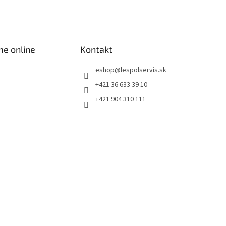
me online
Kontakt
eshop
@
lespolservis.sk
+421 36 633 39 10
+421 904 310 111