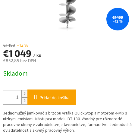
€1 199
–12 %
€1 199
–12 %
€1 049
/ ks
€852,85 bez DPH
Jednotková
Skladom
cena:
Pridať do košíka
Jednomužný jamkovač s brzdou vrtáka QuickStop a motorom 4-Mix s
nízkymi emisiami. Nástupca modelu BT 130. Vhodný pre rôznorodé
pracovné úkony v záhradníctve, stavebníctve, farmárstve. Jednoduchá
ovládateľnosť a skvelý pracovný výkon.