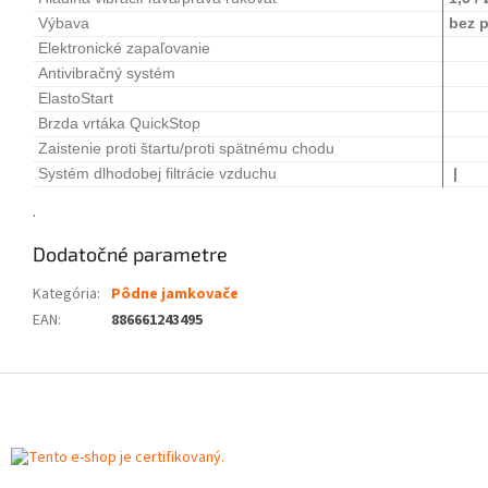
Výbava
bez p
Elektronické zapaľovanie
Antivibračný systém
ElastoStart
Brzda vrtáka QuickStop
Zaistenie proti štartu/proti spätnému chodu
Systém dlhodobej filtrácie vzduchu
|
.
Dodatočné parametre
Kategória
:
Pôdne jamkovače
EAN
:
886661243495
Z
á
p
ä
t