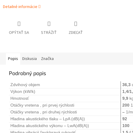
Detailné informácie
OPÝTAŤ SA
STRÁŽIŤ
ZDIEĽAŤ
Popis
Diskusia
Značka
Podrobný popis
Zdvihový objem
36,3
Výkon (kW/k)
1,4/1
Hmotnosť
9,9
k
Otáčky vretena , pri prvej rýchlosti
200
1
Otáčky vretena , pri druhej rýchlosti
–
1/m
Hladina akustického tlaku – LpA (dB(A))
92
Hladina akustického výkonu – LwA(dB(A))
100
Hladina vibrácií ľavá/pravá rukoväť
1,5 / 