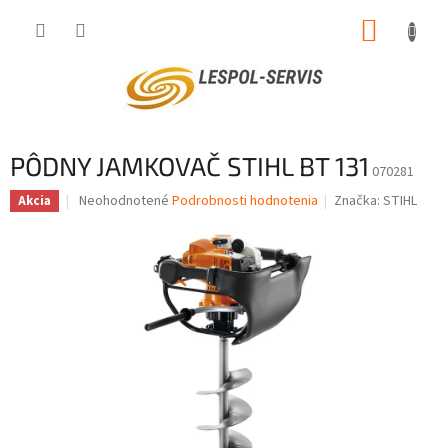
Prejsť
NÁKUP
na
obsah
KOŠÍK
PÔDNY JAMKOVAČ STIHL BT 131
070281
Priemerné
Neohodnotené
Podrobnosti hodnotenia
Značka:
STIHL
Akcia
hodnotenie
produktu
je
0,0
z
5
hviezdičiek.