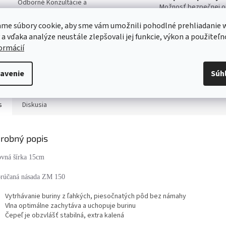
Odborné Konzultácie a
Možnosť bezpečnej on
Poradenstvo pri výbere
Platby
produktov
me súbory cookie, aby sme vám umožnili pohodlné prehliadanie 
 a vďaka analýze neustále zlepšovali jej funkcie, výkon a použiteľn
formácií
Servis
Kvalitný záručný aj pozáručný servis
Viac o našich servisných službách ....
avenie
Súh
s
Diskusia
robný popis
ovná šírka 15cm
rúčaná násada ZM 150
Vytrhávanie buriny z ľahkých, piesočnatých pôd bez námahy
Vlna optimálne zachytáva a uchopuje burinu
Čepeľ je obzvlášť stabilná, extra kalená