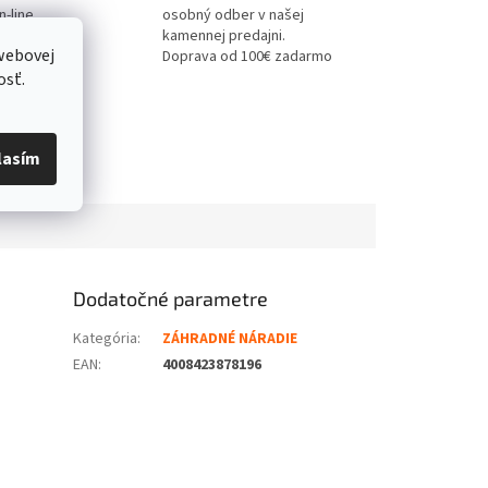
-line
osobný odber v našej
kamennej predajni.
webovej
Doprava od 100€ zadarmo
osť.
lasím
Dodatočné parametre
Kategória
:
ZÁHRADNÉ NÁRADIE
EAN
:
4008423878196