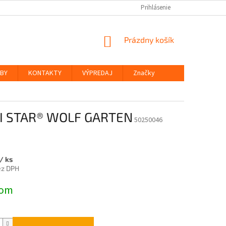
Prihlásenie
NÁKUPNÝ
Prázdny košík
KOŠÍK
ŽBY
KONTAKTY
VÝPREDAJ
Značky
I STAR® WOLF GARTEN
50250046
/ ks
ez DPH
ová
dom