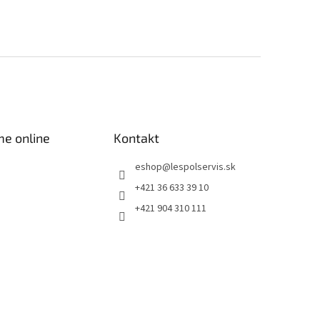
me online
Kontakt
eshop
@
lespolservis.sk
+421 36 633 39 10
+421 904 310 111