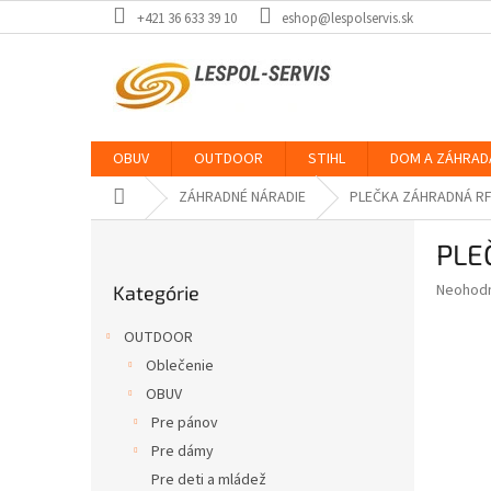
Prejsť
+421 36 633 39 10
eshop@lespolservis.sk
na
obsah
OBUV
OUTDOOR
STIHL
DOM A ZÁHRAD
Domov
ZÁHRADNÉ NÁRADIE
PLEČKA ZÁHRADNÁ RF
B
PLE
o
Preskočiť
č
Priemer
Neohod
Kategórie
kategórie
n
hodnote
ý
produkt
OUTDOOR
p
je
Oblečenie
0,0
a
z
OBUV
n
5
e
Pre pánov
hviezdič
l
Pre dámy
Pre deti a mládež