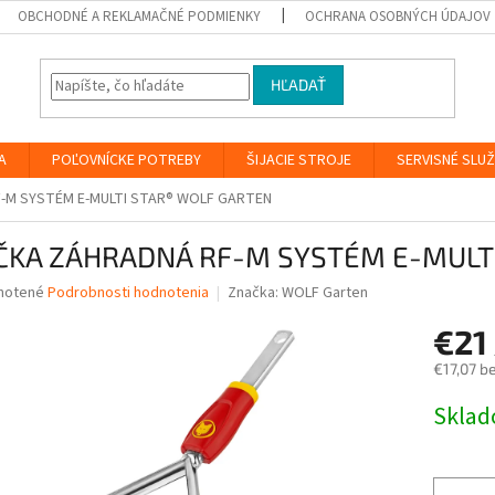
OBCHODNÉ A REKLAMAČNÉ PODMIENKY
OCHRANA OSOBNÝCH ÚDAJOV
HĽADAŤ
A
POĽOVNÍCKE POTREBY
ŠIJACIE STROJE
SERVISNÉ SLU
-M SYSTÉM E-MULTI STAR® WOLF GARTEN
ČKA ZÁHRADNÁ RF-M SYSTÉM E-MULT
né
notené
Podrobnosti hodnotenia
Značka:
WOLF Garten
nie
€21
u
€17,07 b
Jednotk
Skla
cena:
iek.