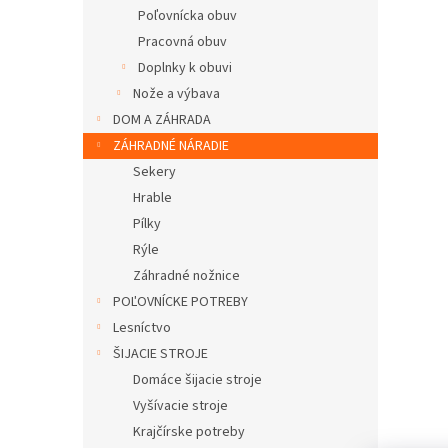
Poľovnícka obuv
Pracovná obuv
Doplnky k obuvi
Nože a výbava
DOM A ZÁHRADA
ZÁHRADNÉ NÁRADIE
Sekery
Hrable
Pílky
Rýle
Záhradné nožnice
POĽOVNÍCKE POTREBY
Lesníctvo
ŠIJACIE STROJE
Domáce šijacie stroje
Vyšívacie stroje
Krajčírske potreby