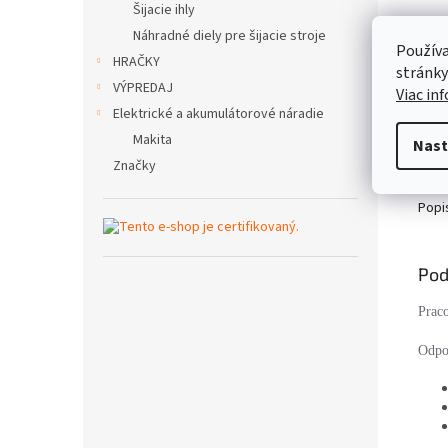
Šijacie ihly
Náhradné diely pre šijacie stroje
Používa
HRAČKY
stránky
VÝPREDAJ
Viac in
Elektrické a akumulátorové náradie
Makita
Nast
Značky
Popi
Pod
Prac
Odpo