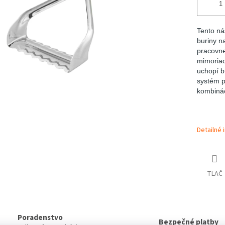
Tento ná
buriny n
pracovne
mimoriad
uchopí b
systém p
kombinác
Detailné 
TLAČ
Poradenstvo
Bezpečné platby