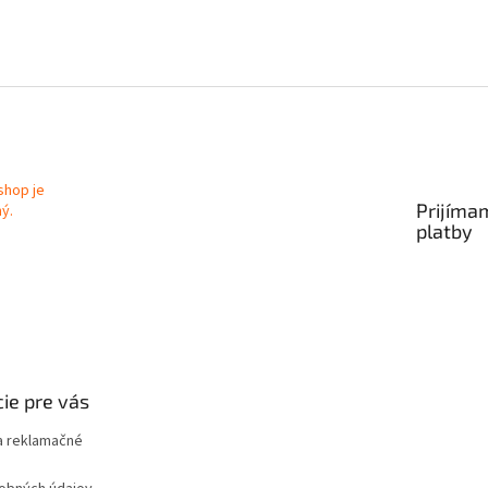
Prijíma
platby
ie pre vás
 reklamačné