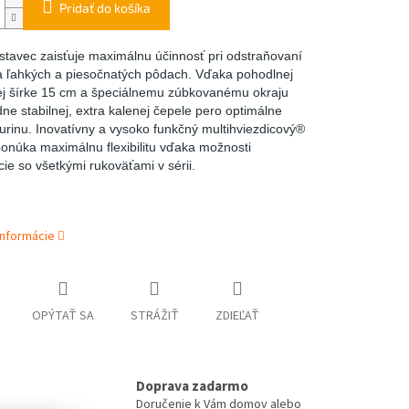
Pridať do košíka
stavec zaisťuje maximálnu účinnosť pri odstraňovaní
a ľahkých a piesočnatých pôdach. Vďaka pohodlnej
j šírke 15 cm a špeciálnemu zúbkovanému okraju
ne stabilnej, extra kalenej čepele pero optimálne
urinu. Inovatívny a vysoko funkčný multihviezdicový®
onúka maximálnu flexibilitu vďaka možnosti
ie so všetkými rukoväťami v sérii.
informácie
OPÝTAŤ SA
STRÁŽIŤ
ZDIEĽAŤ
Doprava zadarmo
Doručenie k Vám domov alebo