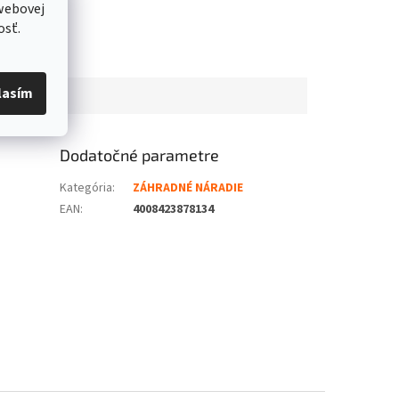
webovej
osť.
lasím
Dodatočné parametre
Kategória
:
ZÁHRADNÉ NÁRADIE
EAN
:
4008423878134