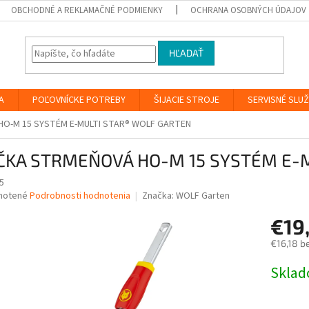
OBCHODNÉ A REKLAMAČNÉ PODMIENKY
OCHRANA OSOBNÝCH ÚDAJOV
HĽADAŤ
A
POĽOVNÍCKE POTREBY
ŠIJACIE STROJE
SERVISNÉ SLU
O-M 15 SYSTÉM E-MULTI STAR® WOLF GARTEN
ČKA STRMEŇOVÁ HO-M 15 SYSTÉM E-
5
né
notené
Podrobnosti hodnotenia
Značka:
WOLF Garten
nie
€19
u
€16,18 b
Jednotk
Skla
cena:
iek.