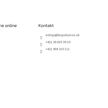
me online
Kontakt
eshop
@
lespolservis.sk
+421 36 633 39 10
+421 904 310 111