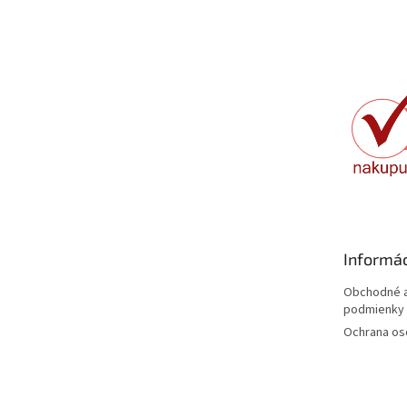
Z
á
p
ä
t
i
e
Informác
Obchodné a
podmienky
Ochrana os