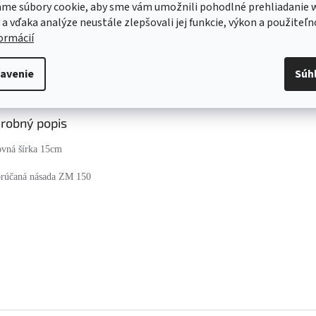
me súbory cookie, aby sme vám umožnili pohodlné prehliadanie 
Kvalitný záručný aj pozáručný servis
 a vďaka analýze neustále zlepšovali jej funkcie, výkon a použiteľn
Viac o našich servisných službách ....
formácií
avenie
Súh
s
Diskusia
robný popis
ovná šírka 15cm
rúčaná násada ZM 150