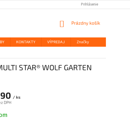
Prihlásenie
NÁKUPNÝ
Prázdny košík
KOŠÍK
ŽBY
KONTAKTY
VÝPREDAJ
Značky
MULTI STAR® WOLF GARTEN
,90
/ ks
ez DPH
ová
dom