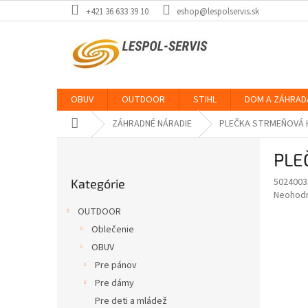
Prejsť
+421 36 633 39 10
eshop@lespolservis.sk
na
obsah
OBUV
OUTDOOR
STIHL
DOM A ZÁHRAD
Domov
ZÁHRADNÉ NÁRADIE
PLEČKA STRMEŇOVÁ H
B
PLE
o
Preskočiť
č
5024003
Kategórie
kategórie
n
Priemer
Neohod
ý
hodnote
OUTDOOR
p
produkt
Oblečenie
je
a
0,0
OBUV
n
z
e
Pre pánov
5
l
Pre dámy
hviezdič
Pre deti a mládež