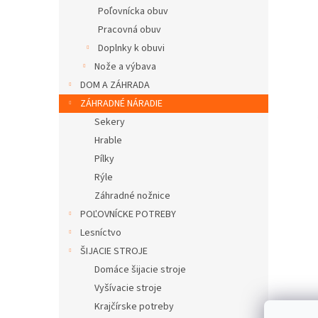
Poľovnícka obuv
Pracovná obuv
Doplnky k obuvi
Nože a výbava
DOM A ZÁHRADA
ZÁHRADNÉ NÁRADIE
Sekery
Hrable
Pílky
Rýle
Záhradné nožnice
POĽOVNÍCKE POTREBY
Lesníctvo
ŠIJACIE STROJE
Domáce šijacie stroje
Vyšívacie stroje
Krajčírske potreby