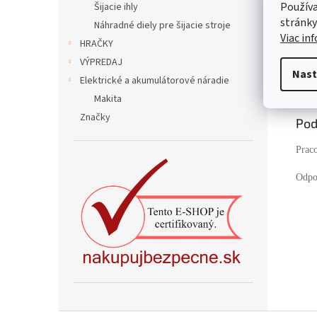
Používa
Šijacie ihly
stránky
Náhradné diely pre šijacie stroje
Viac in
HRAČKY
VÝPREDAJ
Nast
Popi
Elektrické a akumulátorové náradie
Makita
Značky
Pod
Prac
Odpo