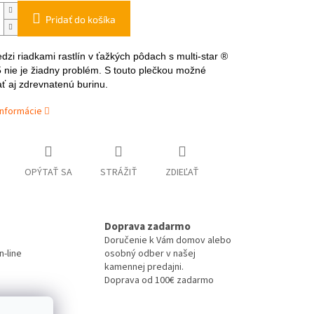
Pridať do košíka
dzi riadkami rastlín v ťažkých pôdach s multi-star ®
nie je žiadny problém. S touto plečkou možné
ť aj zdrevnatenú burinu.
informácie
OPÝTAŤ SA
STRÁŽIŤ
ZDIEĽAŤ
Doprava zadarmo
Doručenie k Vám domov alebo
-line
osobný odber v našej
kamennej predajni.
Doprava od 100€ zadarmo