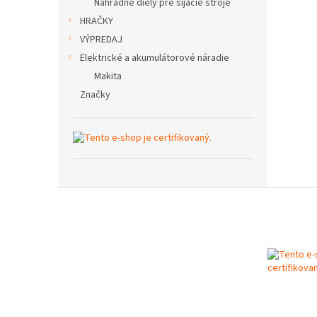
Náhradné diely pre šijacie stroje
HRAČKY
VÝPREDAJ
Elektrické a akumulátorové náradie
Makita
Značky
Z
á
p
ä
t
i
e