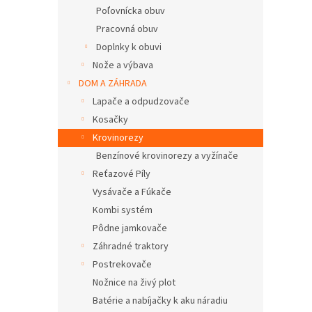
Poľovnícka obuv
Pracovná obuv
Doplnky k obuvi
Nože a výbava
DOM A ZÁHRADA
Lapače a odpudzovače
Kosačky
Krovinorezy
Benzínové krovinorezy a vyžínače
Reťazové Píly
Vysávače a Fúkače
Kombi systém
Pôdne jamkovače
Záhradné traktory
Postrekovače
Nožnice na živý plot
Batérie a nabíjačky k aku náradiu