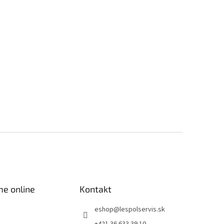
me online
Kontakt
eshop
@
lespolservis.sk