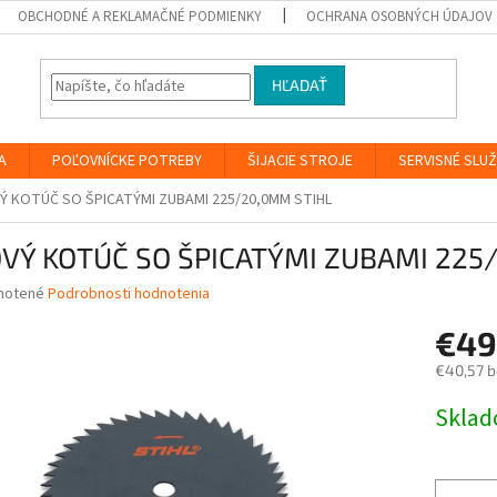
OBCHODNÉ A REKLAMAČNÉ PODMIENKY
OCHRANA OSOBNÝCH ÚDAJOV
HĽADAŤ
A
POĽOVNÍCKE POTREBY
ŠIJACIE STROJE
SERVISNÉ SLU
Ý KOTÚČ SO ŠPICATÝMI ZUBAMI 225/20,0MM STIHL
OVÝ KOTÚČ SO ŠPICATÝMI ZUBAMI 225
né
notené
Podrobnosti hodnotenia
nie
€49
u
€40,57 
Jednotk
Skla
cena:
iek.