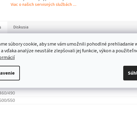
Viac o našich servisných službách ....
s
Diskusia
me súbory cookie, aby sme vám umožnili pohodlné prehliadanie 
robný popis
 a vďaka analýze neustále zlepšovali jej funkcie, výkon a použiteľn
formácií
né pre krovinorezy:
260
avenie
Súh
310/350
360/400/ 410 /450 /480
460/490
500/550