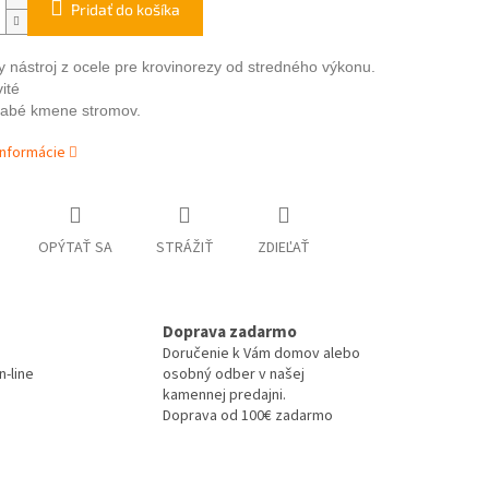
Pridať do košíka
y nástroj z ocele pre krovinorezy od stredného výkonu.
ité
slabé kmene stromov.
informácie
OPÝTAŤ SA
STRÁŽIŤ
ZDIEĽAŤ
Doprava zadarmo
Doručenie k Vám domov alebo
-line
osobný odber v našej
kamennej predajni.
Doprava od 100€ zadarmo