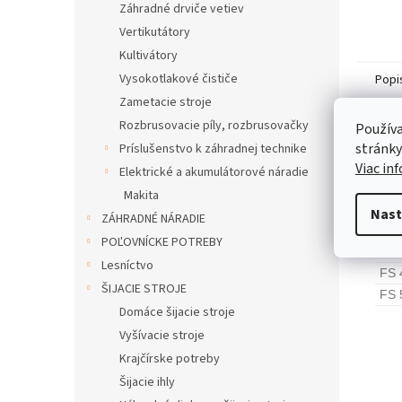
Záhradné drviče vetiev
Vertikutátory
Kultivátory
Vysokotlakové čističe
Popi
Zametacie stroje
Rozbrusovacie píly, rozbrusovačky
Používa
Pod
stránky
Príslušenstvo k záhradnej technike
Viac in
Elektrické a akumulátorové náradie
Vhod
Makita
FS 
Nast
ZÁHRADNÉ NÁRADIE
FS 
POĽOVNÍCKE POTREBY
FS 
Lesníctvo
FS 
ŠIJACIE STROJE
FS 
Domáce šijacie stroje
Vyšívacie stroje
Krajčírske potreby
Šijacie ihly