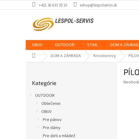
Prejsť
+421 36 633 39 10
eshop@lespolservis.sk
na
obsah
OBUV
OUTDOOR
STIHL
DOM A ZÁHRAD
Domov
DOM A ZÁHRADA
Krovinorezy
PÍLOV
B
PÍL
o
Preskočiť
č
Priemer
Neohod
Kategórie
kategórie
n
hodnote
ý
produkt
OUTDOOR
p
je
Oblečenie
0,0
a
z
OBUV
n
5
e
Pre pánov
hviezdič
l
Pre dámy
Pre deti a mládež