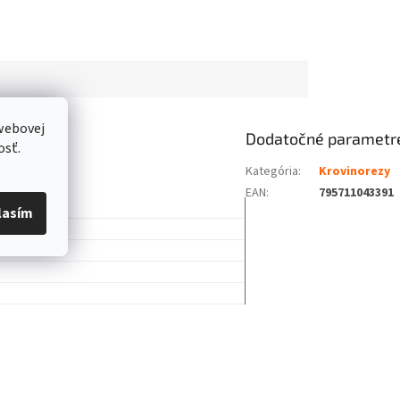
webovej
Dodatočné parametr
osť.
Kategória
:
Krovinorezy
EAN
:
795711043391
lasím