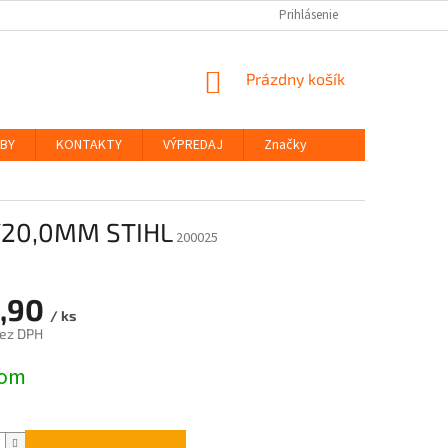
Prihlásenie
NÁKUPNÝ
Prázdny košík
KOŠÍK
ŽBY
KONTAKTY
VÝPREDAJ
Značky
/20,0MM STIHL
200025
,90
/ ks
bez DPH
ová
dom