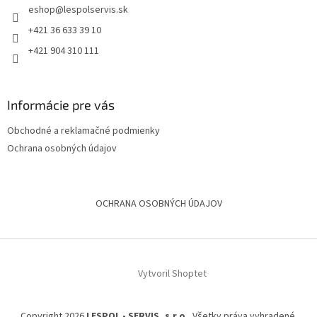
eshop
@
lespolservis.sk
+421 36 633 39 10
+421 904 310 111
Informácie pre vás
Obchodné a reklamačné podmienky
Ochrana osobných údajov
OCHRANA OSOBNÝCH ÚDAJOV
Vytvoril Shoptet
Copyright 2026
LESPOL - SERVIS, s.r.o.
. Všetky práva vyhradené.