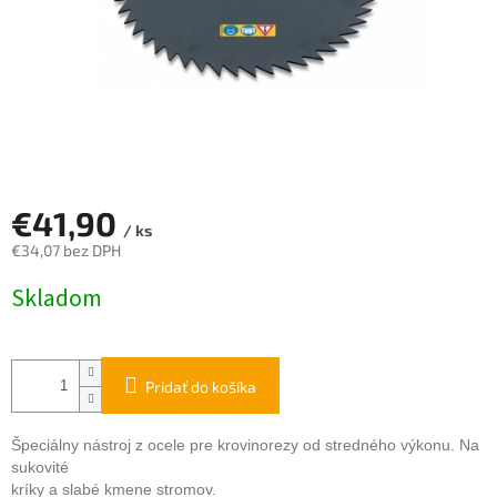
€41,90
/ ks
€34,07 bez DPH
Jednotková
Skladom
cena:
Pridať do košíka
Špeciálny nástroj z ocele pre krovinorezy od stredného výkonu. Na
sukovité
kríky a slabé kmene stromov.