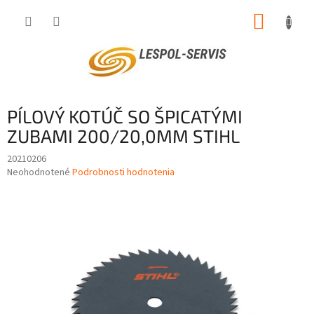
Prejsť
NÁKUP
na
obsah
KOŠÍK
PÍLOVÝ KOTÚČ SO ŠPICATÝMI
ZUBAMI 200/20,0MM STIHL
20210206
Priemerné
Neohodnotené
Podrobnosti hodnotenia
hodnotenie
produktu
je
0,0
z
5
hviezdičiek.