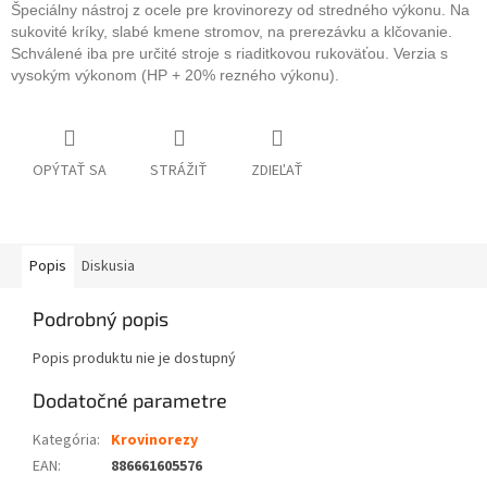
Špeciálny nástroj z ocele pre krovinorezy od stredného výkonu. Na
sukovité kríky, slabé kmene stromov, na prerezávku a klčovanie.
Schválené iba pre určité stroje s riaditkovou rukoväťou. Verzia s
vysokým výkonom (HP + 20% rezného výkonu).
OPÝTAŤ SA
STRÁŽIŤ
ZDIEĽAŤ
Popis
Diskusia
Podrobný popis
Popis produktu nie je dostupný
Dodatočné parametre
Kategória
:
Krovinorezy
EAN
:
886661605576