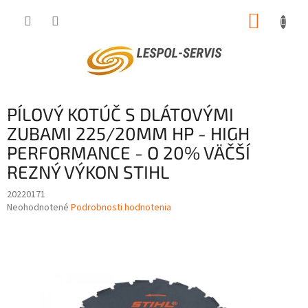
Prejsť
NÁKUP
na
obsah
KOŠÍK
PÍLOVÝ KOTÚČ S DLÁTOVÝMI
ZUBAMI 225/20MM HP - HIGH
PERFORMANCE - O 20% VÄČŠÍ
REZNÝ VÝKON STIHL
20220171
Priemerné
Neohodnotené
Podrobnosti hodnotenia
hodnotenie
produktu
je
0,0
z
5
hviezdičiek.