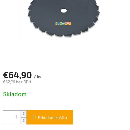
€64,90
/ ks
€52,76 bez DPH
Jednotková
Skladom
cena:
Pridať do košíka