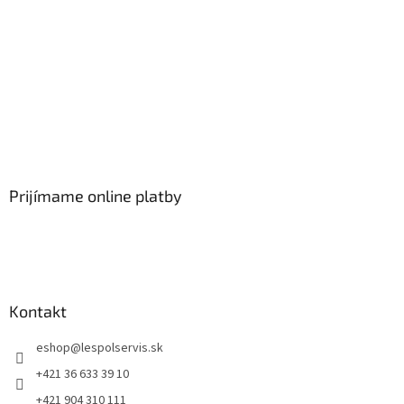
Prijímame online platby
Kontakt
eshop
@
lespolservis.sk
+421 36 633 39 10
+421 904 310 111