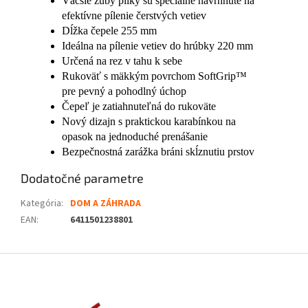
Väčšie zuby pílky sú špeciálne navrhnuté na
efektívne pílenie čerstvých vetiev
Dĺžka čepele 255 mm
Ideálna na pílenie vetiev do hrúbky 220 mm
Určená na rez v tahu k sebe
Rukoväť s mäkkým povrchom SoftGrip™
pre pevný a pohodlný úchop
Čepeľ je zatiahnuteľná do rukoväte
Nový dizajn s praktickou karabínkou na
opasok na jednoduché prenášanie
Bezpečnostná zarážka bráni skĺznutiu prstov
Dodatočné parametre
Kategória
:
DOM A ZÁHRADA
EAN
:
6411501238801
Z
á
p
ä