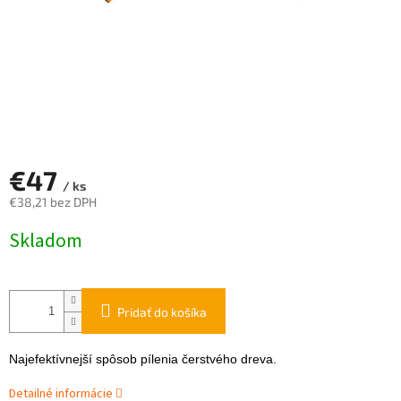
€47
/ ks
€38,21 bez DPH
Jednotková
Skladom
cena:
Pridať do košíka
Najefektívnejší spôsob pílenia čerstvého dreva.
Detailné informácie