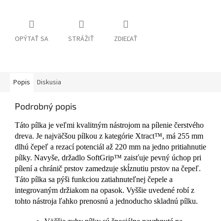
OPÝTAŤ SA
STRÁŽIŤ
ZDIEĽAŤ
Popis
Diskusia
Podrobný popis
Táto pílka je veľmi kvalitným nástrojom na pílenie čerstvého
dreva. Je najväčšou pílkou z kategórie Xtract™, má 255 mm
dlhú čepeľ a rezací potenciál až 220 mm na jedno pritiahnutie
pílky. Navyše, držadlo SoftGrip™ zaisťuje pevný úchop pri
pílení a chránič prstov zamedzuje skĺznutiu prstov na čepeľ.
Táto pílka sa pýši funkciou zatiahnuteľnej čepele a
integrovaným držiakom na opasok. Vyššie uvedené robí z
tohto nástroja ľahko prenosnú a jednoducho skladnú pílku.