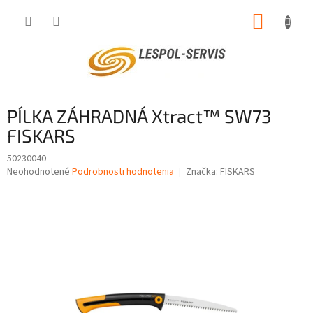
Prejsť
NÁKUP
na
obsah
KOŠÍK
PÍLKA ZÁHRADNÁ Xtract™ SW73
FISKARS
50230040
Priemerné
Neohodnotené
Podrobnosti hodnotenia
Značka:
FISKARS
hodnotenie
produktu
je
0,0
z
5
hviezdičiek.