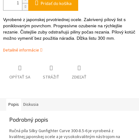
Pridať do košíka
Vyrobené z japonskej prvotriednej ocele. Zakrivený pílový list s
poniklovaným povrchom. Progresívne ozubenie na rýchlejšie
rezanie. Čistejšie zuby odstraňujú piliny počas rezania. Pílový kotúč
možno vymeniť bez použitia náradia. Dĺžka listu 300 mm.
Detailné informácie
OPÝTAŤ SA
STRÁŽIŤ
ZDIEĽAŤ
Popis
Diskusia
Podrobný popis
Ručná píla Silky Gunfighter Curve 300-8.5-6 je vyrobená z
kvalitnej japonskej ocele a je vysokokvalitným nástrojom na