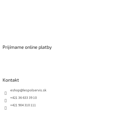
Prijímame online platby
Kontakt
eshop
@
lespolservis.sk
+421 36 633 39 10
+421 904 310 111