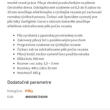
mnohé rezné práce. Píla je vhodná predovšetkým na pílenie
čerstvého dreva. Odstupňované ozubenie od 8,5 do 6 zubov na
30 mm umožňuje efektívnejšie a rýchlejšie rezanie pri zachovaní
rovnakej rýchlosti posuvu. Čistiaci zub špeciálne vyvinutý pre
pílu Silky Gunfighter Curve s názvom Gokai-Me umožňuje
efektívne odstraňovanie pilín počas rezania.
Píla vyrobená z japonskej prvotriednej ocele
Zakrivený pílový list s poniklovaným povrchom
Progresívne ozubenie na rýchlejšie rezanie
Čistiaci zub na odstraňovanie pilín počas rezania
Pílový kotúč možno vymeniť bez použitia náradia
Dĺžka listu 300 mm
Rozmer cez zuby 3,5 – 5 mm
Rozmery 440 x 140 x 35 mm
Hmotnosť 445 g
Dodatočné parametre
Kategória
:
Pílky
EAN
:
4903585730309