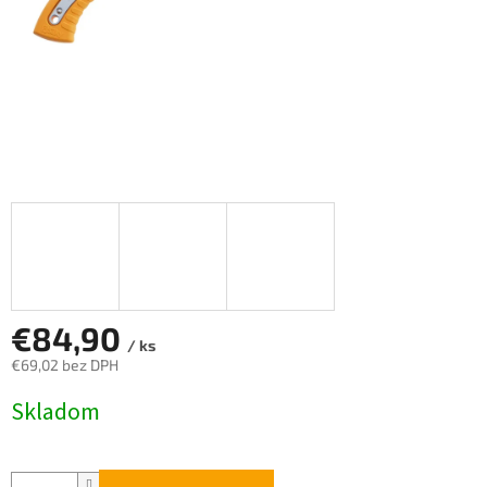
€84,90
/ ks
€69,02 bez DPH
Jednotková
Skladom
cena: