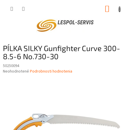
Prejsť
NÁKUP
na
obsah
KOŠÍK
PÍLKA SILKY Gunfighter Curve 300-
8.5-6 No.730-30
50250094
Priemerné
Neohodnotené
Podrobnosti hodnotenia
hodnotenie
produktu
je
0,0
z
5
hviezdičiek.