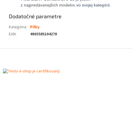
z
najpredávanejších modelov
vo svojej kategórii.
Dodatočné parametre
Kategória
:
Pílky
EAN
:
4903585104278
Z
á
p
ä
t
i
e