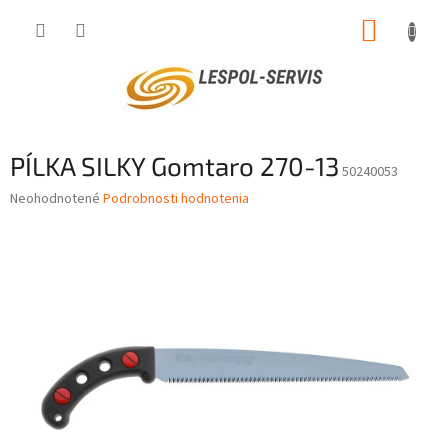
Prejsť
NÁKUP
na
obsah
KOŠÍK
PÍLKA SILKY Gomtaro 270-13
50240053
Priemerné
Neohodnotené
Podrobnosti hodnotenia
hodnotenie
produktu
je
0,0
z
5
hviezdičiek.