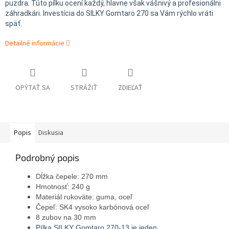
puzdra. Túto pílku ocení každý, hlavne však vášnivý a profesionálni
záhradkári. Investícia do SILKY Gomtaro 270 sa Vám rýchlo vráti
späť.
Detailné informácie
OPÝTAŤ SA
STRÁŽIŤ
ZDIEĽAŤ
Popis
Diskusia
Podrobný popis
Dĺžka čepele: 270 mm
Hmotnosť: 240 g
Materiál rukoväte: guma, oceľ
Čepeľ: SK4 vysoko karbónová oceľ
8 zubov na 30 mm
Pílka SILKY Gomtaro 270-13 je jeden