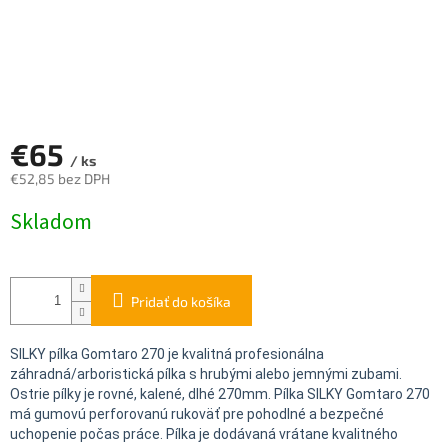
€65
/ ks
€52,85 bez DPH
Jednotková
Skladom
cena:
Pridať do košíka
SILKY pílka Gomtaro 270 je kvalitná profesionálna
záhradná/arboristická pílka s hrubými alebo jemnými zubami.
Ostrie pílky je rovné, kalené, dlhé 270mm. Pílka SILKY Gomtaro 270
má gumovú perforovanú rukoväť pre pohodlné a bezpečné
uchopenie počas práce. Pílka je dodávaná vrátane kvalitného