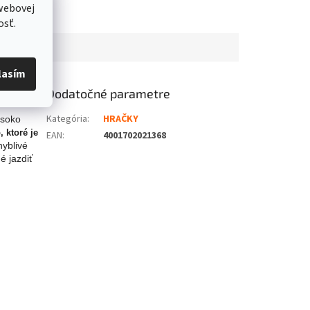
webovej
osť.
lasím
Dodatočné parametre
Kategória
:
HRAČKY
ysoko
 ktoré je
EAN
:
4001702021368
hyblivé
é jazdiť