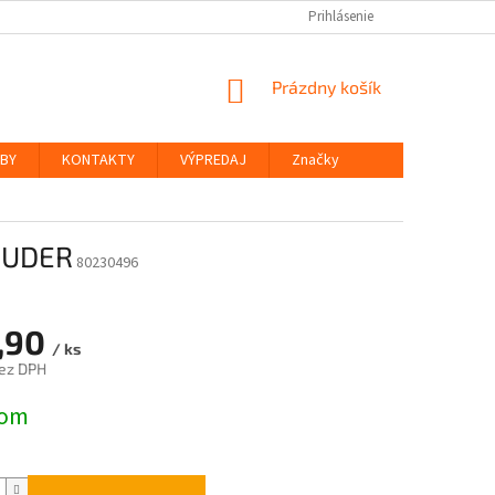
Prihlásenie
NÁKUPNÝ
Prázdny košík
KOŠÍK
ŽBY
KONTAKTY
VÝPREDAJ
Značky
RUDER
80230496
,90
/ ks
ez DPH
ová
dom