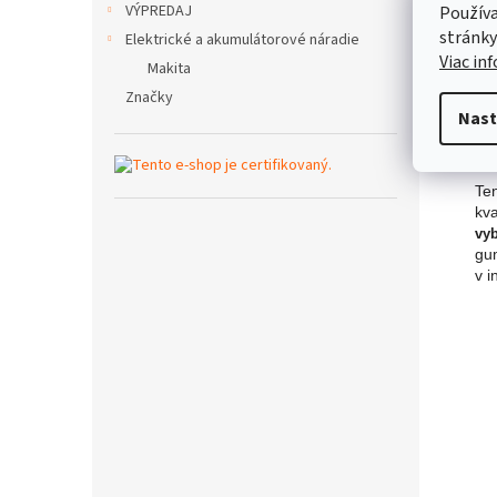
VÝPREDAJ
Používa
stránky
Elektrické a akumulátorové náradie
Viac in
Makita
Popi
Značky
Nast
Pod
Ten
kva
vyb
gu
v i