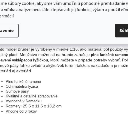
me súbory cookie, aby sme vám umožnili pohodlné prehliadanie 
 a vďaka analýze neustále zlepšovali jej funkcie, výkon a použiteľn
formácií
s
Diskusia
avenie
Súh
robný popis
to model Bruder je vyrobený v mierke 1:16, ako materiál bol použitý v
litný plast. Množstvo možností na hranie zaručuje
plne funkčné rameno,
ktorú môžete v prípade potreby vybrať. Po
avené vyklápacou lyžičkou,
mové pásy ľahko zvládnu akýkoľvek terén, takže s nakladačom je možn
nteriéri aj exteriéri.
Plne funkčné rameno
Odnímateľná lyžica
Gumové pásy
Kvalitné a detailné spracovanie
Vyrobené v Nemecku
25,5 x 11,5 x 13,2 cm
Rozmery:
Vhodné od 3 rokov