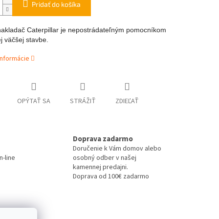
Pridať do košíka
akladač Caterpillar je nepostrádateľným pomocníkom
j väčšej stavbe.
informácie
OPÝTAŤ SA
STRÁŽIŤ
ZDIEĽAŤ
Doprava zadarmo
Doručenie k Vám domov alebo
-line
osobný odber v našej
kamennej predajni.
Doprava od 100€ zadarmo