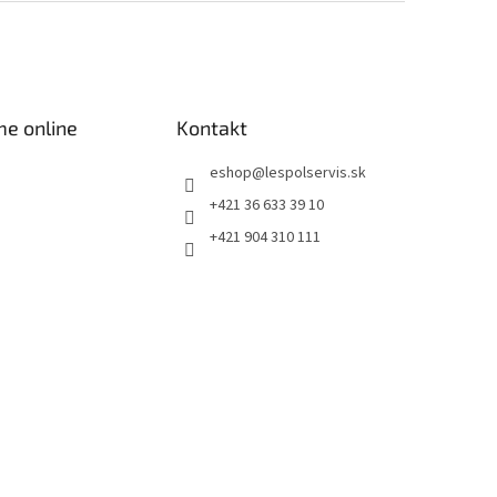
me online
Kontakt
eshop
@
lespolservis.sk
+421 36 633 39 10
+421 904 310 111