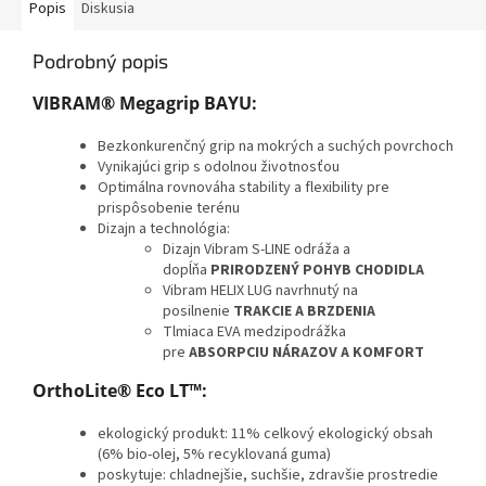
Popis
Diskusia
Podrobný popis
VIBRAM® Megagrip BAYU:
Bezkonkurenčný grip na mokrých a suchých povrchoch
Vynikajúci grip s odolnou životnosťou
Optimálna rovnováha stability a flexibility pre
prispôsobenie terénu
Dizajn a technológia:
Dizajn Vibram S-LINE odráža a
dopĺňa
PRIRODZENÝ POHYB CHODIDLA
Vibram HELIX LUG navrhnutý na
posilnenie
TRAKCIE A BRZDENIA
Tlmiaca EVA medzipodrážka
pre
ABSORPCIU NÁRAZOV A KOMFORT
OrthoLite® Eco LT™:
ekologický produkt: 11% celkový ekologický obsah
(6% bio-olej, 5% recyklovaná guma)
poskytuje: chladnejšie, suchšie, zdravšie prostredie