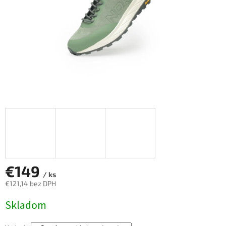
€149
/ ks
€121,14 bez DPH
Jednotková
Skladom
cena: