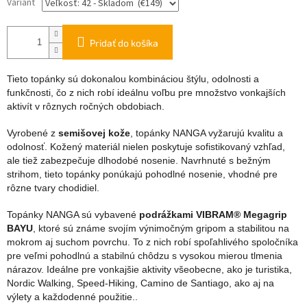
Variant
Pridať do košíka
Tieto topánky sú dokonalou kombináciou štýlu, odolnosti a
funkčnosti, čo z nich robí ideálnu voľbu pre množstvo vonkajších
aktivít v rôznych ročných obdobiach.
Vyrobené z
semišovej kože
, topánky NANGA vyžarujú kvalitu a
odolnosť. Kožený materiál nielen poskytuje sofistikovaný vzhľad,
ale tiež zabezpečuje dlhodobé nosenie. Navrhnuté s bežným
strihom, tieto topánky ponúkajú pohodlné nosenie, vhodné pre
rôzne tvary chodidiel.
Topánky NANGA sú vybavené
podrážkami VIBRAM® Megagrip
BAYU
, ktoré sú známe svojím výnimočným gripom a stabilitou na
mokrom aj suchom povrchu. To z nich robí spoľahlivého spoločníka
pre veľmi pohodlnú a stabilnú chôdzu s vysokou mierou tlmenia
nárazov. Ideálne pre vonkajšie aktivity všeobecne, ako je turistika,
Nordic Walking, Speed-Hiking, Camino de Santiago, ako aj na
výlety a každodenné použitie..