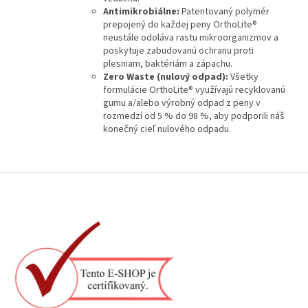
Antimikrobiálne:
Patentovaný polymér
prepojený do každej peny OrthoLite®
neustále odoláva rastu mikroorganizmov a
poskytuje zabudovanú ochranu proti
plesniam, baktériám a zápachu.
Zero Waste (nulový odpad):
Všetky
formulácie OrthoLite® využívajú recyklovanú
gumu a/alebo výrobný odpad z peny v
rozmedzí od 5 % do 98 %, aby podporili náš
konečný cieľ nulového odpadu.
Z
á
p
ä
t
i
e