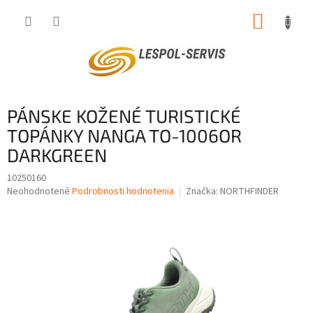
Prejsť
NÁKUP
na
obsah
KOŠÍK
PÁNSKE KOŽENÉ TURISTICKÉ
TOPÁNKY NANGA TO-1006OR
DARKGREEN
10250160
Priemerné
Neohodnotené
Podrobnosti hodnotenia
Značka:
NORTHFINDER
hodnotenie
produktu
je
0,0
z
5
hviezdičiek.