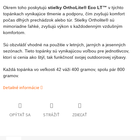
Okrem toho poskytujú
stielky OrthoLite® Eco LT™
v týchto
topánkach vynikajúce tlmenie a podporu, čím zvyšujú komfort
počas dlhých prechádzok alebo túr. Stielky Ortholite® sú
mimoriadne ľahké, zvyšujú výkon s každodenným vzdušným
komfortom.
Sú obzvlášť vhodné na použitie v letných, jarných a jesenných
sezónach. Tieto topánky sú vynikajúcou voľbou pre jednotlivcov,
ktorí si cenia ako štýl, tak funkčnosť svojej outdoorovej výbavy.
Každá topánka vo veľkosti 42 váži 400 gramov, spolu pár 800
gramov.
Detailné informácie
OPÝTAŤ SA
STRÁŽIŤ
ZDIEĽAŤ