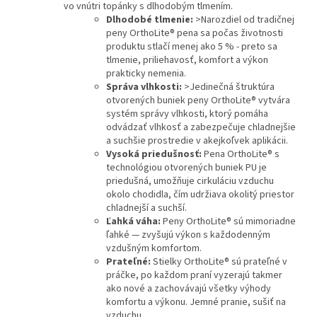
vo vnútri topánky s dlhodobým tlmením.
Dlhodobé tlmenie:
>Narozdiel od tradičnej
peny OrthoLite® pena sa počas životnosti
produktu stlačí menej ako 5 % - preto sa
tlmenie, priliehavosť, komfort a výkon
prakticky nemenia.
Správa vlhkosti:
>Jedinečná štruktúra
otvorených buniek peny OrthoLite® vytvára
systém správy vlhkosti, ktorý pomáha
odvádzať vlhkosť a zabezpečuje chladnejšie
a suchšie prostredie v akejkoľvek aplikácii.
Vysoká priedušnosť:
Pena OrthoLite® s
technológiou otvorených buniek PU je
priedušná, umožňuje cirkuláciu vzduchu
okolo chodidla, čím udržiava okolitý priestor
chladnejší a suchší.
Ľahká váha:
Peny OrthoLite® sú mimoriadne
ľahké — zvyšujú výkon s každodenným
vzdušným komfortom.
Prateľné:
Stielky OrthoLite® sú prateľné v
práčke, po každom praní vyzerajú takmer
ako nové a zachovávajú všetky výhody
komfortu a výkonu. Jemné pranie, sušiť na
vzduchu.