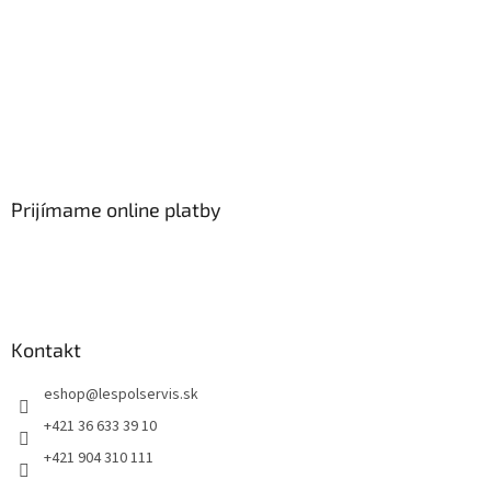
Prijímame online platby
Kontakt
eshop
@
lespolservis.sk
+421 36 633 39 10
+421 904 310 111