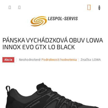
Prejsť
NÁKUP
na
obsah
KOŠÍK
PÁNSKA VYCHÁDZKOVÁ OBUV LOWA
INNOX EVO GTX LO BLACK
Priemerné
Neohodnotené
Podrobnosti hodnotenia
Značka:
LOWA
Akcia
hodnotenie
produktu
je
0,0
z
5
hviezdičiek.