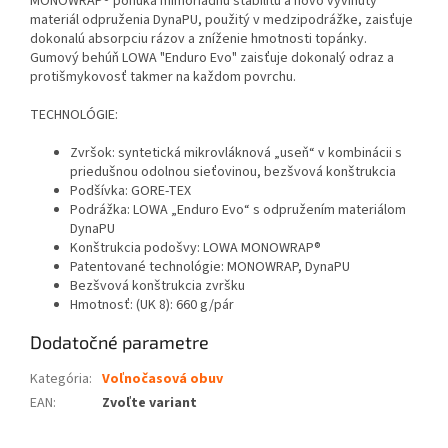
MONOWRAP® ponúka mimoriadnu stabilitu a novo vyvinutý
materiál odpruženia DynaPU, použitý v medzipodrážke, zaisťuje
dokonalú absorpciu rázov a zníženie hmotnosti topánky.
Gumový behúň LOWA "Enduro Evo" zaisťuje dokonalý odraz a
protišmykovosť takmer na každom povrchu.
TECHNOLÓGIE:
Zvršok: syntetická mikrovláknová „useň“ v kombinácii s
priedušnou odolnou sieťovinou, bezšvová konštrukcia
Podšívka: GORE-TEX
Podrážka: LOWA „Enduro Evo“ s odpružením materiálom
DynaPU
Konštrukcia podošvy: LOWA MONOWRAP®
Patentované technológie: MONOWRAP, DynaPU
Bezšvová konštrukcia zvršku
Hmotnosť: (UK 8): 660 g/pár
Dodatočné parametre
Kategória
:
Voľnočasová obuv
EAN
:
Zvoľte variant