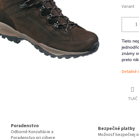
Variant
Tieto ne
jednodňo
známy sv
preto ni
Detailné 
TLAČ
Poradenstvo
Bezpečné platby
Odborné Konzultácie a
Možnosť bezpečnej on
Poradenstvo pri výbere