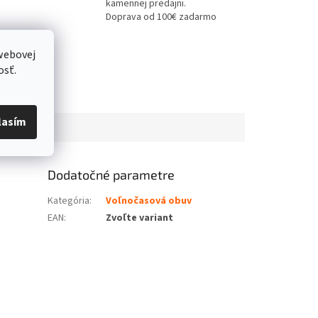
kamennej predajni.
Doprava od 100€ zadarmo
webovej
osť.
lasím
Dodatočné parametre
Kategória
:
Voľnočasová obuv
EAN
:
Zvoľte variant