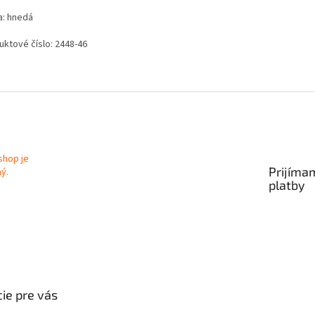
a: hnedá
uktové číslo: 2448-46
Prijíma
platby
ie pre vás