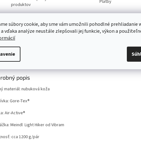
Platby
produktov
Servis
me súbory cookie, aby sme vám umožnili pohodlné prehliadanie 
Kvalitný záručný aj pozáručný servis
 a vďaka analýze neustále zlepšovali jej funkcie, výkon a použiteľn
Viac o našich servisných službách ....
formácií
avenie
Súh
s
Diskusia
Značka
robný popis
ný materiál: nubuková koža
ívka: Gore-Tex®
a: Air-Active®
ážka: Meindl Light Hiker od Vibram
nosť: cca 1200 g/pár