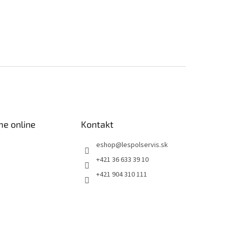
me online
Kontakt
eshop
@
lespolservis.sk
+421 36 633 39 10
+421 904 310 111