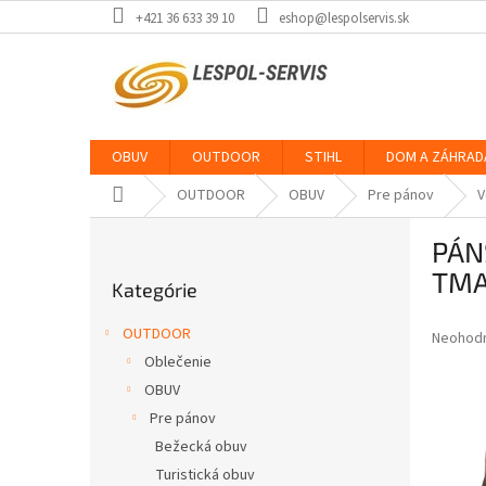
Prejsť
+421 36 633 39 10
eshop@lespolservis.sk
na
obsah
OBUV
OUTDOOR
STIHL
DOM A ZÁHRAD
Domov
OUTDOOR
OBUV
Pre pánov
V
B
PÁN
o
Preskočiť
č
TM
Kategórie
kategórie
n
ý
OUTDOOR
Priemer
Neohod
p
hodnote
Oblečenie
a
produkt
OBUV
n
je
e
Pre pánov
0,0
z
l
Bežecká obuv
5
Turistická obuv
hviezdič