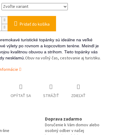
Pridať do košíka
premokavé turistické topánky sú ideálne na veľké
vé výlety po rovnom a kopcovitom teréne. Meindl je
ojou kvalitnou obuvou a strihom. Tieto topánky vás
Obuv na voľný čas, cestovanie aj turistiku.
kdy nesklamú
.
informácie
OPÝTAŤ SA
STRÁŽIŤ
ZDIEĽAŤ
Doprava zadarmo
Doručenie k Vám domov alebo
-line
osobný odber v našej