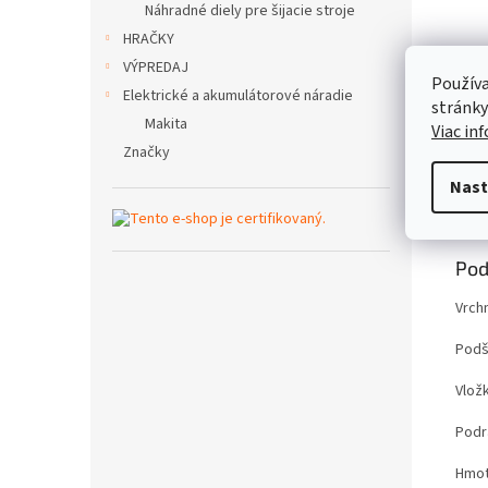
Náhradné diely pre šijacie stroje
HRAČKY
VÝPREDAJ
Používa
Elektrické a akumulátorové náradie
stránky
Makita
Viac in
Značky
Nast
Popi
Pod
Vrch
Podš
Vložk
Podr
Hmot