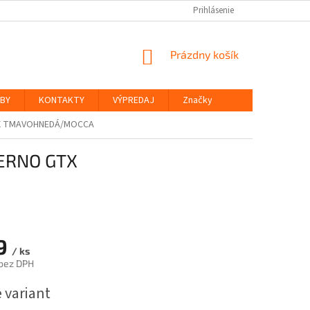
Prihlásenie
NÁKUPNÝ
Prázdny košík
KOŠÍK
ŽBY
KONTAKTY
VÝPREDAJ
Značky
TX TMAVOHNEDÁ/MOCCA
ERNO GTX
9
/ ks
bez DPH
ová
 variant