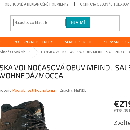
OBCHODNÉ A REKLAMAČNÉ PODMIENKY
OCHRANA OSOBNÝCH ÚDAJOV
HĽADAŤ
A
POĽOVNÍCKE POTREBY
ŠIJACIE STROJE
SERVISNÉ SLU
oľnočasová obuv
PÁNSKA VOĽNOČASOVÁ OBUV MEINDL SALERNO G
SKA VOĽNOČASOVÁ OBUV MEINDL SAL
AVOHNEDÁ/MOCCA
né
notené
Podrobnosti hodnotenia
Značka:
MEINDL
nie
€21
u
€178,05 
Jednotk
Zvoľte
cena:
iek.