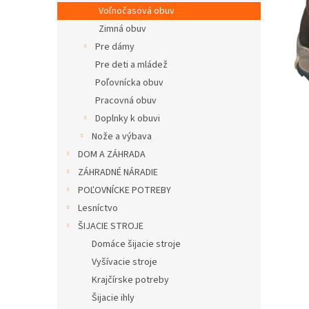
Voľnočasová obuv
Zimná obuv
Pre dámy
Pre deti a mládež
Poľovnícka obuv
Pracovná obuv
Doplnky k obuvi
Nože a výbava
DOM A ZÁHRADA
ZÁHRADNÉ NÁRADIE
POĽOVNÍCKE POTREBY
Lesníctvo
ŠIJACIE STROJE
Domáce šijacie stroje
Vyšívacie stroje
Krajčírske potreby
Šijacie ihly