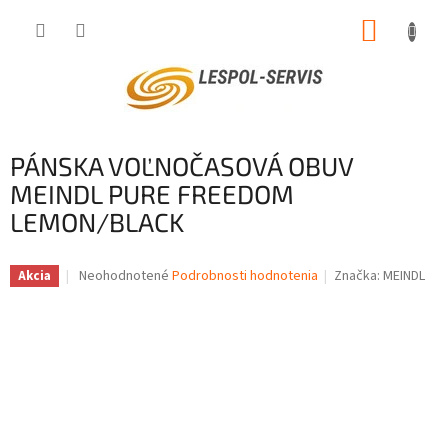
Prejsť
NÁKUP
na
obsah
KOŠÍK
PÁNSKA VOĽNOČASOVÁ OBUV
MEINDL PURE FREEDOM
LEMON/BLACK
Priemerné
Neohodnotené
Podrobnosti hodnotenia
Značka:
MEINDL
Akcia
hodnotenie
produktu
je
0,0
z
5
hviezdičiek.