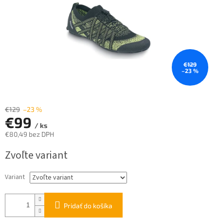
€129
–23 %
€129
–23 %
€99
/ ks
€80,49 bez DPH
Jednotková
Zvoľte variant
cena:
Variant
Pridať do košíka