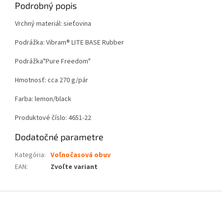
Podrobný popis
Vrchný materiál: sieťovina
Podrážka: Vibram® LITE BASE Rubber
Podrážka"Pure Freedom"
Hmotnosť: cca 270 g/pár
Farba: lemon/black
Produktové číslo: 4651-22
Dodatočné parametre
Kategória
:
Voľnočasová obuv
EAN
:
Zvoľte variant
Z
á
p