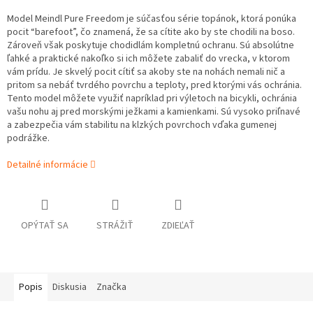
Model Meindl Pure Freedom je súčasťou série topánok, ktorá ponúka
pocit “barefoot”, čo znamená, že sa cítite ako by ste chodili na boso.
Zároveň však poskytuje chodidlám kompletnú ochranu. Sú absolútne
ľahké a praktické nakoľko si ich môžete zabaliť do vrecka, v ktorom
vám prídu. Je skvelý pocit cítiť sa akoby ste na nohách nemali nič a
pritom sa nebáť tvrdého povrchu a teploty, pred ktorými vás ochránia.
Tento model môžete využiť napríklad pri výletoch na bicykli, ochránia
vašu nohu aj pred morskými ježkami a kamienkami. Sú vysoko priľnavé
a zabezpečia vám stabilitu na klzkých povrchoch vďaka gumenej
podrážke.
Detailné informácie
OPÝTAŤ SA
STRÁŽIŤ
ZDIEĽAŤ
Popis
Diskusia
Značka