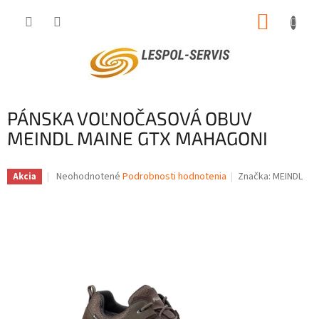
Prejsť
NÁKUP
na
obsah
KOŠÍK
PÁNSKA VOĽNOČASOVÁ OBUV
MEINDL MAINE GTX MAHAGONI
Priemerné
Neohodnotené
Podrobnosti hodnotenia
Značka:
MEINDL
Akcia
hodnotenie
produktu
je
0,0
z
5
hviezdičiek.