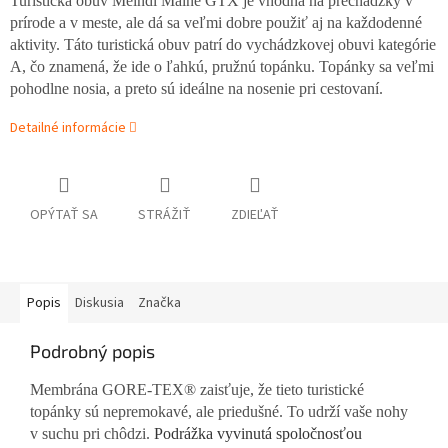
T
uristická obuv Meindl Maine GTX je vhodná na prechádzky v
prírode a v meste, ale dá sa veľmi dobre použiť aj na každodenné
aktivity. Táto turistická obuv patrí do vychádzkovej obuvi kategórie
A, čo znamená, že ide o ľahkú, pružnú topánku. Topánky sa veľmi
pohodlne nosia, a preto sú ideálne na nosenie pri cestovaní.
Detailné informácie
OPÝTAŤ SA
STRÁŽIŤ
ZDIEĽAŤ
Popis
Diskusia
Značka
Podrobný popis
Membrána GORE-TEX® zaisťuje, že tieto turistické
topánky sú nepremokavé, ale priedušné. To udrží vaše nohy
v suchu pri chôdzi.
Podrážka vyvinutá spoločnosťou