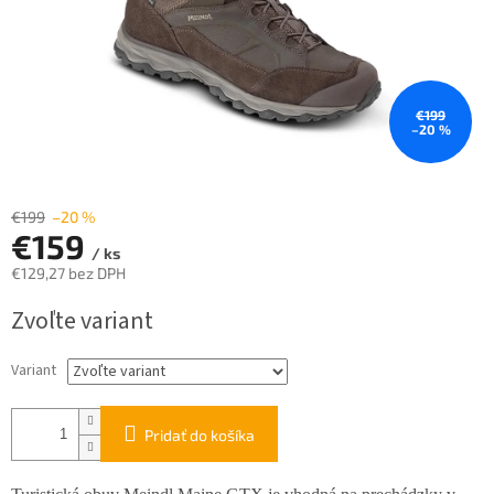
€199
–20 %
€199
–20 %
€159
/ ks
€129,27 bez DPH
Jednotková
Zvoľte variant
cena:
Variant
Pridať do košíka