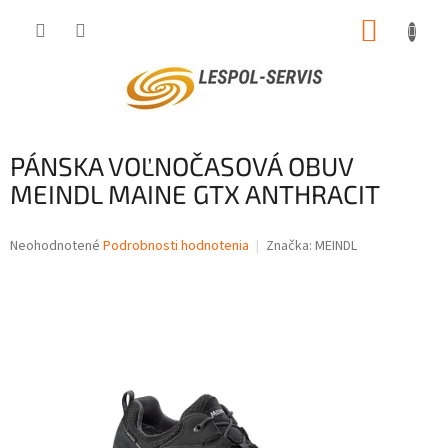
Prejsť
NÁKUP
na
obsah
KOŠÍK
PÁNSKA VOĽNOČASOVÁ OBUV
MEINDL MAINE GTX ANTHRACIT
Priemerné
Neohodnotené
Podrobnosti hodnotenia
Značka:
MEINDL
hodnotenie
produktu
je
0,0
z
5
hviezdičiek.