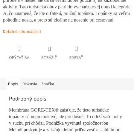
prírode a v meste, ale dá sa veľmi dobre použiť aj na každodenné
aktivity. Táto turistická obuv patrí do vychádzkovej obuvi kategórie
A, čo znamená, že ide o ľahkú, pružnú topánku. Topánky sa veľmi
pohodlne nosia, a preto sú ideálne na nosenie pri cestovaní.
Detailné informácie
OPÝTAŤ SA
STRÁŽIŤ
ZDIEĽAŤ
Popis
Diskusia
Značka
Podrobný popis
Membrána GORE-TEX® zaisťuje, že tieto turistické
topánky sú nepremokavé, ale priedušné. To udrží vaše nohy
v suchu pri chôdzi.
Podrážka vyvinutá spoločnosťou
Meindl poskytuje a zaisťuje dobrú priľnavosť a stabilitu pri