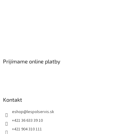
Prijímame online platby
Kontakt
eshop
@
lespolservis.sk
+421 36 633 39 10
+421 904 310 111