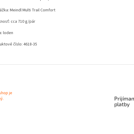
žka: Meindl Multi Trail Comfort
nosť: cca 710 g/pár
a: loden
uktové číslo: 4618-35
Prijíma
platby