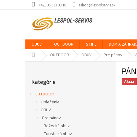
Prejsť
+421 36 633 39 10
eshop@lespolservis.sk
na
obsah
OBUV
OUTDOOR
STIHL
DOM A ZÁHRAD
Domov
OUTDOOR
OBUV
Pre pánov
V
B
PÁN
o
Preskočiť
č
Kategórie
kategórie
Akcia
n
ý
OUTDOOR
p
Oblečenie
a
OBUV
n
e
Pre pánov
l
Bežecká obuv
Turistická obuv