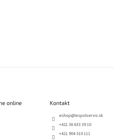
me online
Kontakt
eshop
@
lespolservis.sk
+421 36 633 39 10
+421 904 310 111