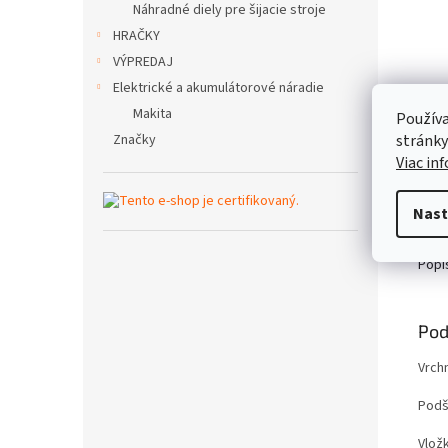
Náhradné diely pre šijacie stroje
HRAČKY
VÝPREDAJ
Elektrické a akumulátorové náradie
Makita
Používa
Značky
stránky
Viac in
Nast
Popi
Pod
Vrch
Podš
Vlož