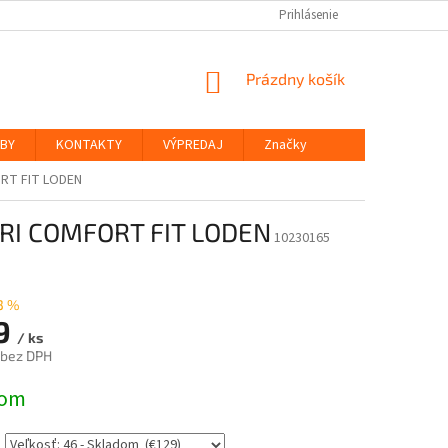
Prihlásenie
NÁKUPNÝ
Prázdny košík
KOŠÍK
ŽBY
KONTAKTY
VÝPREDAJ
Značky
RT FIT LODEN
RI COMFORT FIT LODEN
10230165
3 %
9
/ ks
 bez DPH
ová
dom