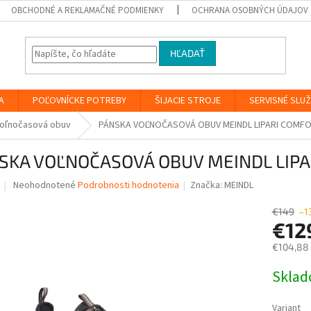
OBCHODNÉ A REKLAMAČNÉ PODMIENKY
OCHRANA OSOBNÝCH ÚDAJOV
HĽADAŤ
A
POĽOVNÍCKE POTREBY
ŠIJACIE STROJE
SERVISNÉ SLU
oľnočasová obuv
PÁNSKA VOĽNOČASOVÁ OBUV MEINDL LIPARI COMFO
SKA VOĽNOČASOVÁ OBUV MEINDL LIPA
Priemerné
Neohodnotené
Podrobnosti hodnotenia
Značka:
MEINDL
hodnotenie
produktu
€149
–1
je
€12
0,0
€104,88
z
5
Jednotk
Skla
hviezdičiek.
cena:
Variant