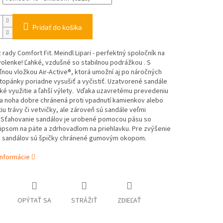
Pridať do košíka
 rady Comfort Fit. Meindl Lipari - perfektný spoločník na
olenke! Ľahké, vzdušné so stabilnou podrážkou . S
nou vložkou Air-Active®, ktorá umožní aj po náročných
topánky poriadne vysušiť a vyčistiť. Uzatvorené sandále
é využitie a ľahší výlety. Vďaka uzavretému prevedeniu
a noha dobre chránená proti vpadnutí kamienkov alebo
iu trávy či vetvičky, ale zároveň sú sandále veľmi
 Sťahovanie sandálov je urobené pomocou pásu so
ipsom na päte a zdrhovadlom na priehlavku. Pre zvýšenie
i sandálov sú špičky chránené gumovým okopom.
informácie
OPÝTAŤ SA
STRÁŽIŤ
ZDIEĽAŤ