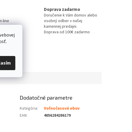
Doprava zadarmo
Doručenie k Vám domov alebo
-line
osobný odber v našej
kamennej predajni.
Doprava od 100€ zadarmo
webovej
osť.
lasím
Dodatočné parametre
Kategória
:
Voľnočasová obuv
EAN
:
4056284286179