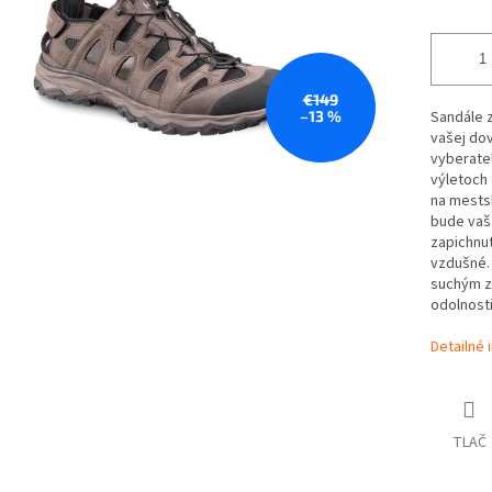
€149
–13 %
Sandále z
vašej dov
vyberateľ
výletoch 
na mestsk
bude vaš
zapichnut
vzdušné.
suchým z
odolnost
Detailné 
TLAČ