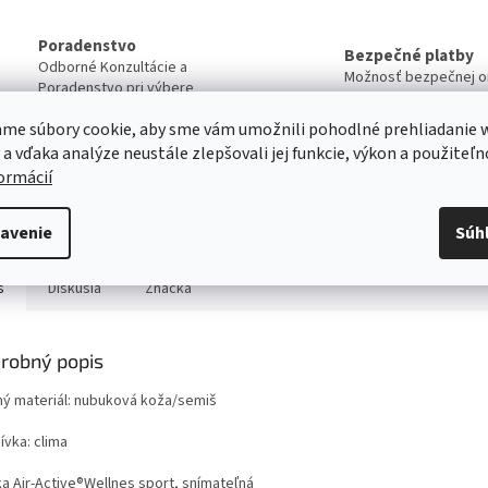
Poradenstvo
Bezpečné platby
Odborné Konzultácie a
Možnosť bezpečnej on
Poradenstvo pri výbere
Platby
produktov
me súbory cookie, aby sme vám umožnili pohodlné prehliadanie 
 a vďaka analýze neustále zlepšovali jej funkcie, výkon a použiteľn
Servis
formácií
Kvalitný záručný aj pozáručný servis
Viac o našich servisných službách ....
avenie
Súh
s
Diskusia
Značka
robný popis
ný materiál: nubuková koža/semiš
ívka: clima
ka Air-Active®Wellnes sport, snímateľná