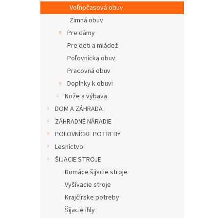
Voľnočasová obuv
Zimná obuv
Pre dámy
Pre deti a mládež
Poľovnícka obuv
Pracovná obuv
Doplnky k obuvi
Nože a výbava
DOM A ZÁHRADA
ZÁHRADNÉ NÁRADIE
POĽOVNÍCKE POTREBY
Lesníctvo
ŠIJACIE STROJE
Domáce šijacie stroje
Vyšívacie stroje
Krajčírske potreby
Šijacie ihly