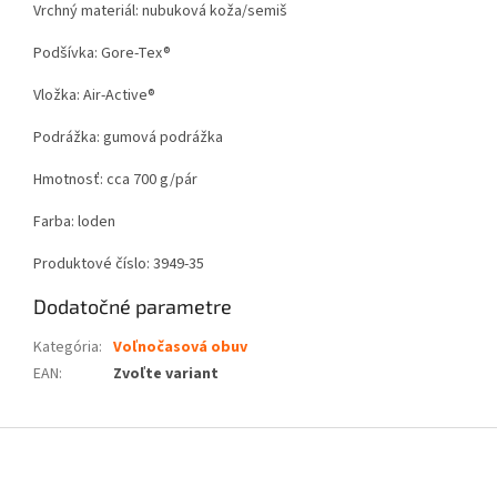
Vrchný materiál: nubuková koža/semiš
Podšívka: Gore-Tex®
Vložka: Air-Active®
Podrážka: gumová podrážka
Hmotnosť: cca 700 g/pár
Farba: loden
Produktové číslo: 3949-35
Dodatočné parametre
Kategória
:
Voľnočasová obuv
EAN
:
Zvoľte variant
Z
á
p