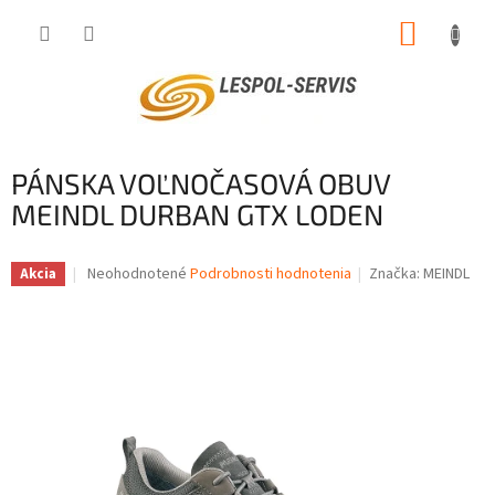
Prejsť
NÁKUP
na
obsah
KOŠÍK
PÁNSKA VOĽNOČASOVÁ OBUV
MEINDL DURBAN GTX LODEN
Priemerné
Neohodnotené
Podrobnosti hodnotenia
Značka:
MEINDL
Akcia
hodnotenie
produktu
je
0,0
z
5
hviezdičiek.