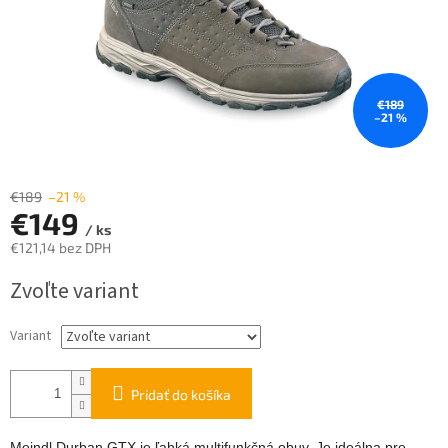
€189
–21 %
€189
–21 %
€149
/ ks
€121,14 bez DPH
Jednotková
Zvoľte variant
cena:
Variant
Pridať do košíka
Meindl Durban GTX je ľahká multifunkčná obuv. Je ideálna pre