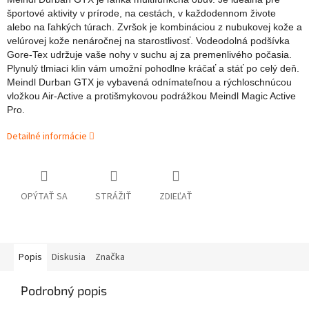
športové aktivity v prírode, na cestách, v každodennom živote
alebo na ľahkých túrach. Zvršok je kombináciou z nubukovej kože a
velúrovej kože nenáročnej na starostlivosť. Vodeodolná podšívka
Gore-Tex udržuje vaše nohy v suchu aj za premenlivého počasia.
Plynulý tlmiaci klin vám umožní pohodlne kráčať a stáť po celý deň.
Meindl Durban GTX je vybavená odnímateľnou a rýchloschnúcou
vložkou Air-Active a protišmykovou podrážkou Meindl Magic Active
Pro
.
Detailné informácie
OPÝTAŤ SA
STRÁŽIŤ
ZDIEĽAŤ
Popis
Diskusia
Značka
Podrobný popis