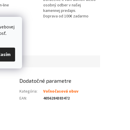
-line
osobný odber v našej
kamennej predajni.
Doprava od 100€ zadarmo
webovej
osť.
lasím
Dodatočné parametre
Kategória
:
Voľnočasová obuv
EAN
:
4056284383472