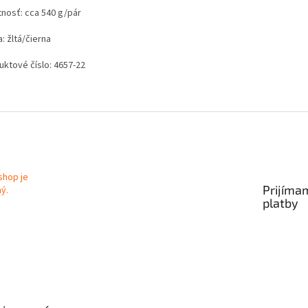
nosť: cca 540 g/pár
: žltá/čierna
uktové číslo: 4657-22
Prijíma
platby