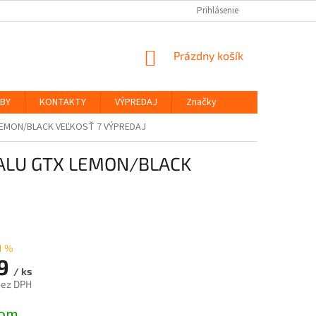
Prihlásenie
NÁKUPNÝ
Prázdny košík
KOŠÍK
ŽBY
KONTAKTY
VÝPREDAJ
Značky
LEMON/BLACK VEĽKOSŤ 7 VÝPREDAJ
ALU GTX LEMON/BLACK
1 %
9
/ ks
bez DPH
ová
dom