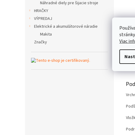
Náhradné diely pre šijacie stroje
HRAČKY
VÝPREDAJ
Elektrické a akumulátorové náradie
Používa
stránky
Makita
Viac in
Značky
Nast
Popi
Pod
Vrchn
Podš
Vložk
Podr