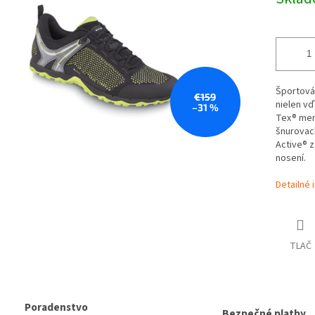
cena:
Športová,
€159
nielen vď
–31 %
Tex® mem
šnurovací
Active® z
nosení.
Detailné 
TLAČ
Poradenstvo
Bezpečné platby