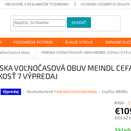
OBCHODNÉ A REKLAMAČNÉ PODMIENKY
OCHRANA OSOBNÝCH ÚDAJOV
HĽADAŤ
A
POĽOVNÍCKE POTREBY
ŠIJACIE STROJE
SERVISNÉ SLU
oľnočasová obuv
PÁNSKA VOĽNOČASOVÁ OBUV MEINDL CEFALU GTX 
SKA VOĽNOČASOVÁ OBUV MEINDL CEF
KOSŤ 7 VÝPREDAJ
Priemerné
Neohodnotené
Podrobnosti hodnotenia
Značka:
MEINDL
Výpredaj
hodnotenie
produktu
€159
–3
je
€10
0,0
€88,62 
z
5
Jednotk
Skla
hviezdičiek.