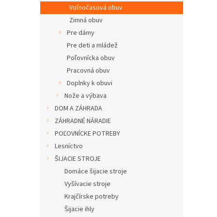
Voľnočasová obuv
Zimná obuv
Pre dámy
Pre deti a mládež
Poľovnícka obuv
Pracovná obuv
Doplnky k obuvi
Nože a výbava
DOM A ZÁHRADA
ZÁHRADNÉ NÁRADIE
POĽOVNÍCKE POTREBY
Lesníctvo
ŠIJACIE STROJE
Domáce šijacie stroje
Vyšívacie stroje
Krajčírske potreby
Šijacie ihly