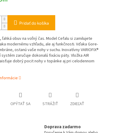
Pridať do košíka
 ľahká obuv na voľný čas. Model Cefalu si zamilujete
aka modernému vzhľadu, ale aj funkčnosti. Vďaka Gore-
bráne, ostanú vaše nohy v suchu. Inovatívny VARIOFIX®
 systém zaručuje dokonalú fixáciu päty. Vložka AIR
aisťuje dobrý pocit nohy v topánke aj pri celodennom
informácie
OPÝTAŤ SA
STRÁŽIŤ
ZDIEĽAŤ
Doprava zadarmo
Doručenie k Vám domov alebo