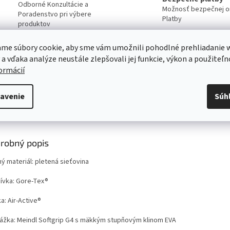
Odborné Konzultácie a
Možnosť bezpečnej on
Poradenstvo pri výbere
Platby
produktov
me súbory cookie, aby sme vám umožnili pohodlné prehliadanie 
Servis
 a vďaka analýze neustále zlepšovali jej funkcie, výkon a použiteľn
Kvalitný záručný aj pozáručný servis
formácií
Viac o našich servisných službách ....
avenie
Súh
s
Diskusia
Značka
robný popis
ý materiál: pletená sieťovina
ívka: Gore-Tex®
a: Air-Active®
ážka: Meindl Softgrip G4 s mäkkým stupňovým klinom EVA