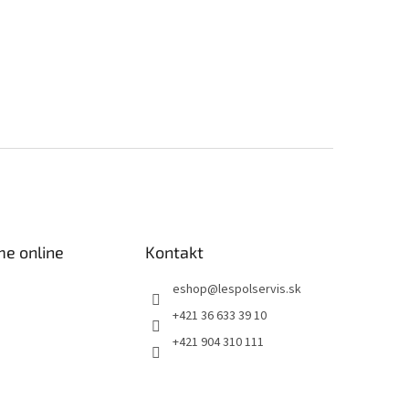
me online
Kontakt
eshop
@
lespolservis.sk
+421 36 633 39 10
+421 904 310 111