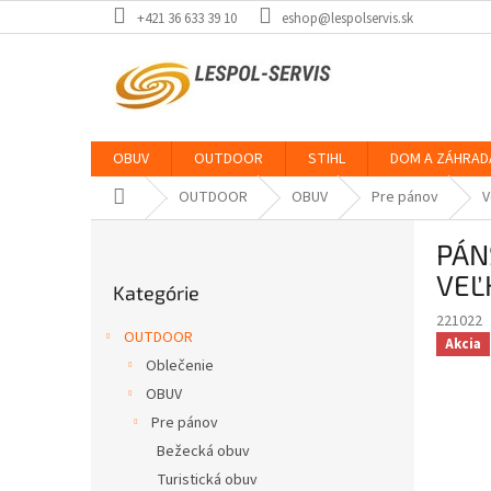
Prejsť
+421 36 633 39 10
eshop@lespolservis.sk
na
obsah
OBUV
OUTDOOR
STIHL
DOM A ZÁHRAD
Domov
OUTDOOR
OBUV
Pre pánov
V
B
PÁN
o
Preskočiť
č
VEĽ
Kategórie
kategórie
n
221022
ý
OUTDOOR
Akcia
p
Oblečenie
a
OBUV
n
e
Pre pánov
l
Bežecká obuv
Turistická obuv