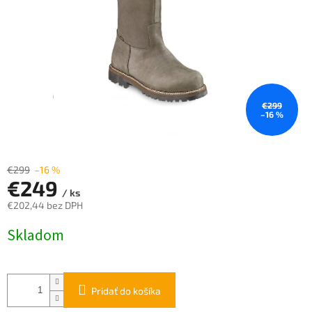
€299
–16 %
€299
–16 %
€249
/ ks
€202,44 bez DPH
Jednotková
Skladom
cena:
Pridať do košíka