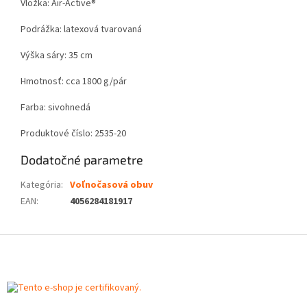
Vložka: Air-Active®
Podrážka: latexová tvarovaná
Výška sáry: 35 cm
Hmotnosť: cca 1800 g/pár
Farba: sivohnedá
Produktové číslo: 2535-20
Dodatočné parametre
Kategória
:
Voľnočasová obuv
EAN
:
4056284181917
Z
á
p
ä
t