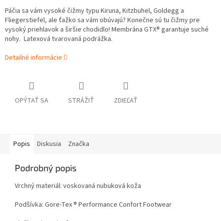
Páčia sa vám vysoké čižmy typu Kiruna, Kitzbuhel, Goldegg a
Fliegerstiefel, ale ťažko sa vám obúvajú? Konečne sú tu čižmy pre
vysoký priehlavok a širšie chodidlo! Membrána GTX® garantuje suché
nohy. Latexová tvarovaná podrážka.
Detailné informácie
OPÝTAŤ SA
STRÁŽIŤ
ZDIEĽAŤ
Popis
Diskusia
Značka
Podrobný popis
Vrchný materiál: voskovaná nubuková koža
Podšívka: Gore-Tex ® Performance Confort Footwear