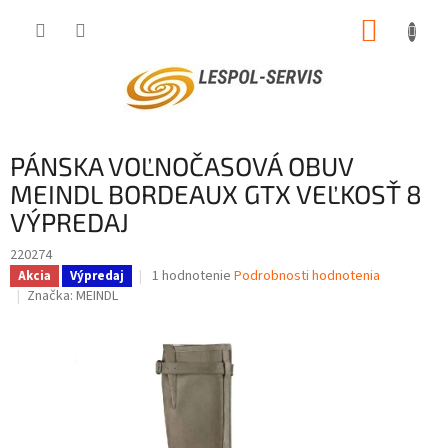
Prejsť
NÁKUP
na
obsah
KOŠÍK
PÁNSKA VOĽNOČASOVÁ OBUV
MEINDL BORDEAUX GTX VEĽKOSŤ 8
VÝPREDAJ
220274
Priemerné
1 hodnotenie
Podrobnosti hodnotenia
Akcia
Výpredaj
hodnotenie
Značka:
MEINDL
produktu
je
5,0
z
5
hviezdičiek.