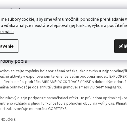
Servis
Kvalitný záručný aj pozáručný servis
me súbory cookie, aby sme vám umožnili pohodlné prehliadanie 
Viac o našich servisných službách ....
 a vďaka analýze neustále zlepšovali jej funkcie, výkon a použiteľn
formácií
s
Diskusia
avenie
Súh
robný popis
navrhovaní tejto topánky bola vyriešená otázka, ako navrhnúť najpohodlnejš
eačné aktivity v exponovanom teréne. Je veľmi podobná modelu EXPLORER,
hu flexibilnejšiu podrážku VIBRAM® ROCK TRAC® SENSE s dokonalým odpruž
málna priľnavosť je dosiahnutá vďaka gumovej zmesi VIBRAM® Megagrip.
uholníkový dizajn podporuje samočistiaci efekt. Je príkladom optimálnej k
antného vzhľadu s plnou funkčnosťou a pohodlím obuvi na voľný čas. Klimat
ort zabezpečuje membrána GORETEX®.
NOLÓGIE: