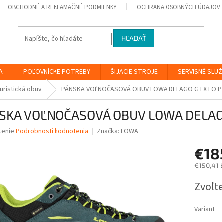
OBCHODNÉ A REKLAMAČNÉ PODMIENKY
OCHRANA OSOBNÝCH ÚDAJOV
HĽADAŤ
A
POĽOVNÍCKE POTREBY
ŠIJACIE STROJE
SERVISNÉ SLU
uristická obuv
PÁNSKA VOĽNOČASOVÁ OBUV LOWA DELAGO GTX LO P
SKA VOĽNOČASOVÁ OBUV LOWA DELAG
né
tenie
Podrobnosti hodnotenia
Značka:
LOWA
nie
€18
u
€150,41 
Jednotk
Zvoľte
cena:
iek.
Variant