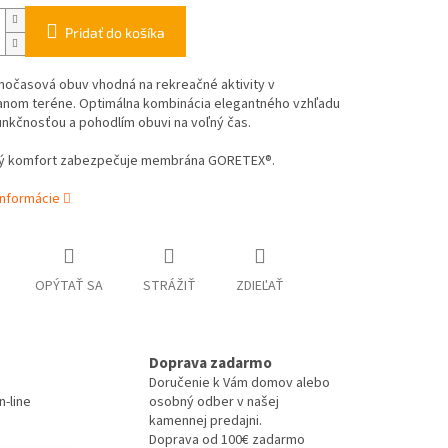
Pridať do košíka
nočasová obuv vhodná na rekreačné aktivity v
nom teréne. Optimálna kombinácia elegantného vzhľadu
unkčnosťou a pohodlím obuvi na voľný čas.
ký komfort zabezpečuje membrána GORETEX®.
informácie
OPÝTAŤ SA
STRÁŽIŤ
ZDIEĽAŤ
Doprava zadarmo
Doručenie k Vám domov alebo
-line
osobný odber v našej
kamennej predajni.
Doprava od 100€ zadarmo