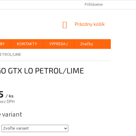
Prihlásenie
NÁKUPNÝ
Prázdny košík
KOŠÍK
ŽBY
KONTAKTY
VÝPREDAJ
Značky
ETROL/LIME
O GTX LO PETROL/LIME
5
/ ks
bez DPH
ová
 variant