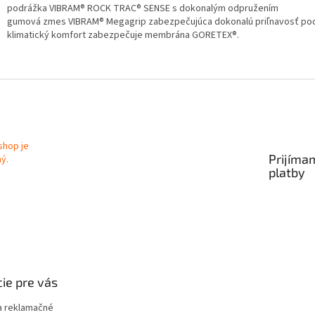
podrážka VIBRAM® ROCK TRAC® SENSE s dokonalým odpružením
gumová zmes VIBRAM® Megagrip zabezpečujúca dokonalú priľnavosť po
klimatický komfort zabezpečuje membrána GORETEX®.
Prijíma
platby
ie pre vás
 reklamačné