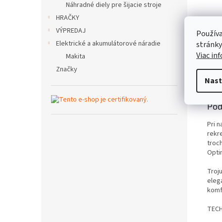
Náhradné diely pre šijacie stroje
HRAČKY
VÝPREDAJ
Používa
Elektrické a akumulátorové náradie
stránky
Viac in
Makita
Značky
Popi
Nast
Pod
Pri 
rekr
troc
Opti
Troj
eleg
komf
TECH