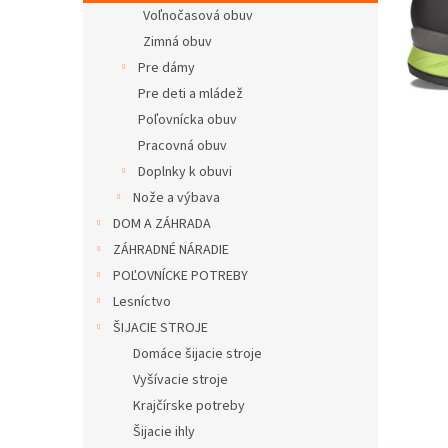
Voľnočasová obuv
Zimná obuv
Pre dámy
Pre deti a mládež
Poľovnícka obuv
Pracovná obuv
Doplnky k obuvi
Nože a výbava
DOM A ZÁHRADA
ZÁHRADNÉ NÁRADIE
POĽOVNÍCKE POTREBY
Lesníctvo
ŠIJACIE STROJE
Domáce šijacie stroje
Vyšívacie stroje
Krajčírske potreby
Šijacie ihly