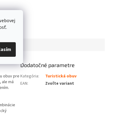
webovej
osť.
lasím
Dodatočné parametre
iu obuv pre
Kategória
:
Turistická obuv
 ale má
EAN
:
Zvoľte variant
ením.
ombinácie
ický