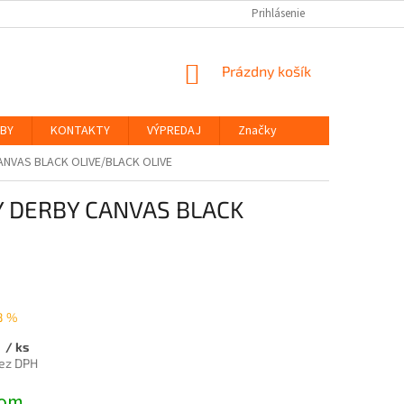
Prihlásenie
NÁKUPNÝ
Prázdny košík
KOŠÍK
ŽBY
KONTAKTY
VÝPREDAJ
Značky
NVAS BLACK OLIVE/BLACK OLIVE
 DERBY CANVAS BLACK
8 %
9
/ ks
ez DPH
ová
dom