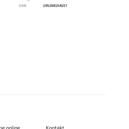
EAN
:
195208154157
me online
Kontakt