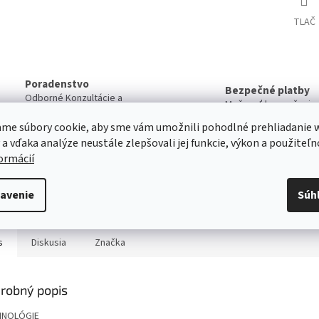
TLAČ
Poradenstvo
Bezpečné platby
Odborné Konzultácie a
Možnosť bezpečnej on
Poradenstvo pri výbere
Platby
produktov
me súbory cookie, aby sme vám umožnili pohodlné prehliadanie 
 a vďaka analýze neustále zlepšovali jej funkcie, výkon a použiteľn
formácií
Servis
Kvalitný záručný aj pozáručný servis
Viac o našich servisných službách ....
avenie
Súh
s
Diskusia
Značka
robný popis
HNOLÓGIE