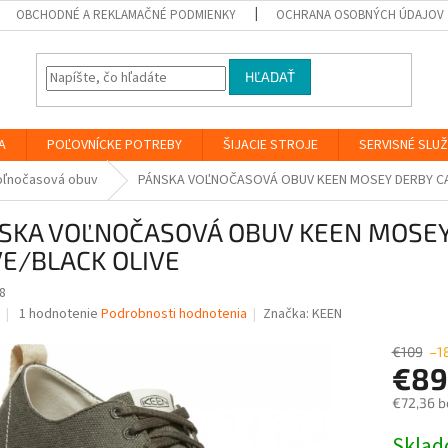
OBCHODNÉ A REKLAMAČNÉ PODMIENKY
OCHRANA OSOBNÝCH ÚDAJOV
HĽADAŤ
A
POĽOVNÍCKE POTREBY
ŠIJACIE STROJE
SERVISNÉ SLU
oľnočasová obuv
PÁNSKA VOĽNOČASOVÁ OBUV KEEN MOSEY DERBY CA
SKA VOĽNOČASOVÁ OBUV KEEN MOSEY
VE/BLACK OLIVE
8
Priemerné
1 hodnotenie
Podrobnosti hodnotenia
Značka:
KEEN
hodnotenie
produktu
€109
–1
je
€8
5,0
€72,36 b
z
5
Jednotk
Skla
hviezdičiek.