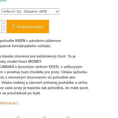
Pridať do košíka
 pohodlie
KEEN
v pánskom plátenom
opánok formálnejšieho vzhľadu.
 klasika stvorená pre každodenný život. To je
nsky model Keen
MOSEY
CANVAS
s ikonickým strihom KEEN, s veľkorysým
om v prednej časti chodidla pre prsty. Vďaka spôsobu
cie s otvoreným šnurovaním sú pohodlné ako
 Vďaka mäkkej a zároveň prilnavej podrážke a strihu
re vaše prsty je topánka tak pohodlná, že máte pocit,
e se prechádzali po bytě.
informácie