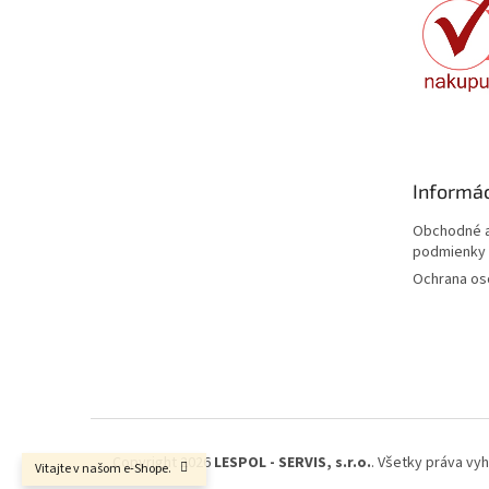
i
e
Informác
Obchodné a
podmienky
Ochrana os
Copyright 2026
LESPOL - SERVIS, s.r.o.
. Všetky práva vy
Vitajte v našom e-Shope.