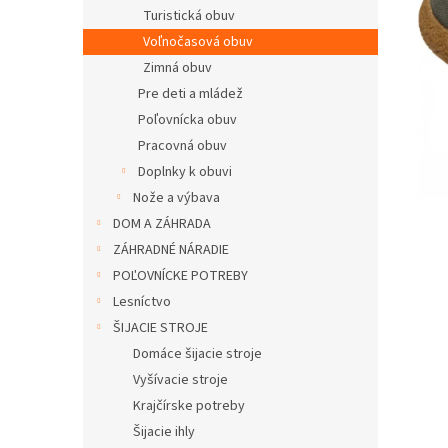
Turistická obuv
Voľnočasová obuv
Zimná obuv
Pre deti a mládež
Poľovnícka obuv
Pracovná obuv
Doplnky k obuvi
Nože a výbava
DOM A ZÁHRADA
ZÁHRADNÉ NÁRADIE
POĽOVNÍCKE POTREBY
Lesníctvo
ŠIJACIE STROJE
Domáce šijacie stroje
Vyšívacie stroje
Krajčírske potreby
Šijacie ihly