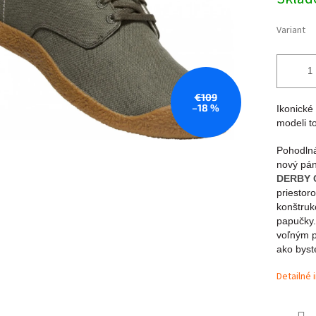
cena:
Variant
€109
–18 %
Ikonické
modeli t
Pohodlná
nový pá
DERBY
priestor
konštruk
papučky.
voľným p
ako byst
Detailné 