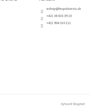
eshop
@
lespolservis.sk
+421 36 633 39 10
+421 904 310 111
Vytvoril Shoptet