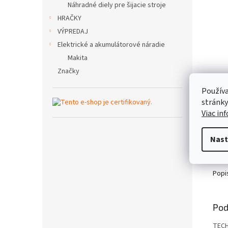
Náhradné diely pre šijacie stroje
HRAČKY
VÝPREDAJ
Elektrické a akumulátorové náradie
Makita
Značky
Používa
stránky
Viac in
Nast
Popi
Pod
TEC