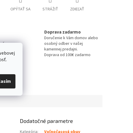
OPÝTAŤ SA
STRÁŽIŤ
ZDIEĽAŤ
Doprava zadarmo
Doručenie k Vám domov alebo
-line
osobný odber v našej
kamennej predajni.
webovej
Doprava od 100€ zadarmo
osť.
lasím
Dodatočné parametre
Kategória
:
Voľnočasová obuv