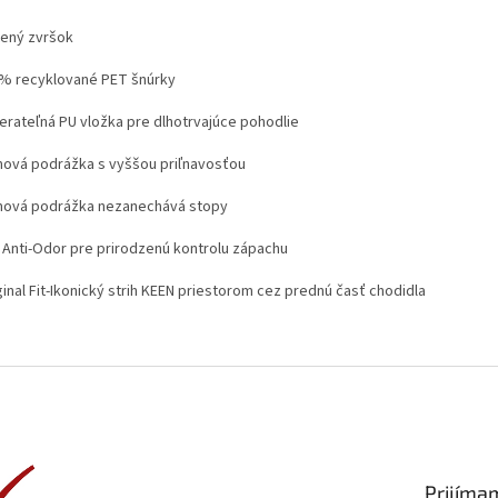
tený zvršok
0% recyklované PET šnúrky
berateľná PU vložka pre dlhotrvajúce pohodlie
mová podrážka s vyššou priľnavosťou
mová podrážka nezanechává stopy
o Anti-Odor pre prirodzenú kontrolu zápachu
ginal Fit-Ikonický strih KEEN priestorom cez prednú časť chodidla
Prijíma