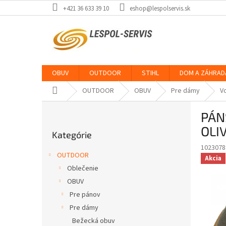
Prejsť
+421 36 633 39 10
eshop@lespolservis.sk
na
obsah
OBUV
OUTDOOR
STIHL
DOM A ZÁHRAD
Domov
OUTDOOR
OBUV
Pre dámy
V
B
PÁN
o
Preskočiť
č
OLI
Kategórie
kategórie
n
1023078
ý
OUTDOOR
Akcia
p
Oblečenie
a
OBUV
n
e
Pre pánov
l
Pre dámy
Bežecká obuv