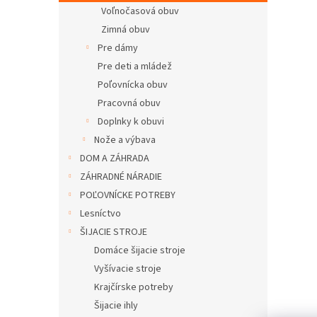
Voľnočasová obuv
Zimná obuv
Pre dámy
Pre deti a mládež
Poľovnícka obuv
Pracovná obuv
Doplnky k obuvi
Nože a výbava
DOM A ZÁHRADA
ZÁHRADNÉ NÁRADIE
POĽOVNÍCKE POTREBY
Lesníctvo
ŠIJACIE STROJE
Domáce šijacie stroje
Vyšívacie stroje
Krajčírske potreby
Šijacie ihly