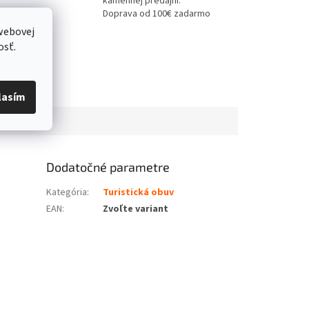
kamennej predajni.
Doprava od 100€ zadarmo
webovej
osť.
lasím
Dodatočné parametre
Kategória
:
Turistická obuv
EAN
:
Zvoľte variant