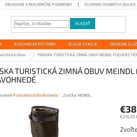
OBCHODNÉ A REKLAMAČNÉ PODMIENKY
OCHRANA OSOBNÝCH ÚDAJOV
HĽADAŤ
A
POĽOVNÍCKE POTREBY
ŠIJACIE STROJE
SERVISNÉ SLU
uristická obuv
PÁNSKA TURISTICKÁ ZIMNÁ OBUV MEINDL FLIEGERSTI
SKA TURISTICKÁ ZIMNÁ OBUV MEINDL 
AVOHNEDÉ
né
notené
Podrobnosti hodnotenia
Značka:
MEINDL
nie
€3
u
€316,26 
Jednotk
Zvoľte
cena:
iek.