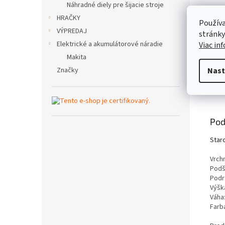
Náhradné diely pre šijacie stroje
HRAČKY
Používa
VÝPREDAJ
stránky
Elektrické a akumulátorové náradie
Viac in
Makita
Značky
Nast
Popi
Pod
Star
Vrch
Podší
Podr
Výšk
Váha
Farb