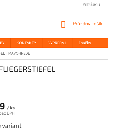
Prihlásenie
NÁKUPNÝ
Prázdny košík
KOŠÍK
ŽBY
KONTAKTY
VÝPREDAJ
Značky
EFEL TMAVOHNEDÉ
FLIEGERSTIEFEL
89
/ ks
bez DPH
ová
 variant