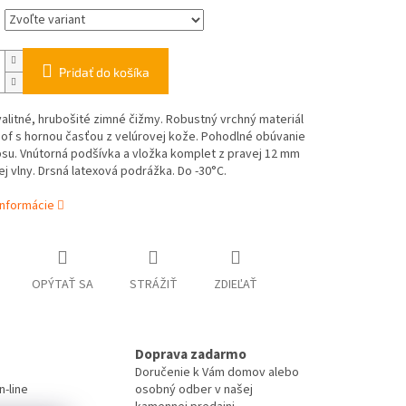
Pridať do košíka
litné, hrubošité zimné čižmy. Robustný vrchný materiál
of s hornou časťou z velúrovej kože. Pohodlné obúvanie
su. Vnútorná podšívka a vložka komplet z pravej 12 mm
ej vlny. Drsná latexová podrážka. Do -30°C.
informácie
OPÝTAŤ SA
STRÁŽIŤ
ZDIEĽAŤ
Doprava zadarmo
Doručenie k Vám domov alebo
-line
osobný odber v našej