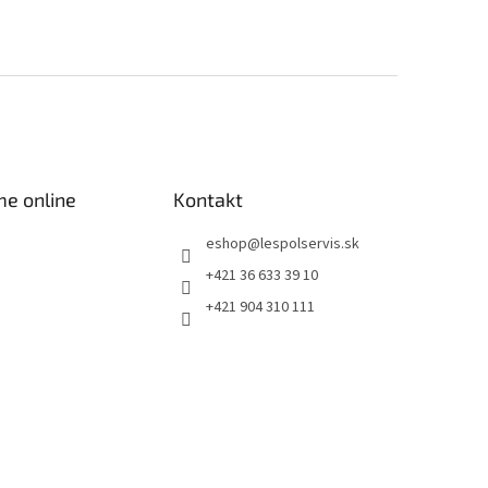
me online
Kontakt
eshop
@
lespolservis.sk
+421 36 633 39 10
+421 904 310 111