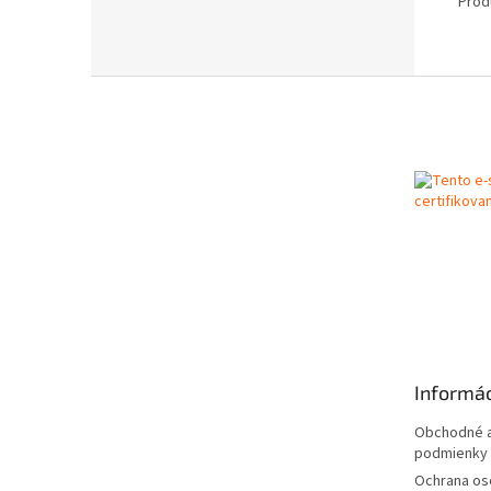
Prod
Z
á
p
ä
t
i
e
Informác
Obchodné a
podmienky
Ochrana os