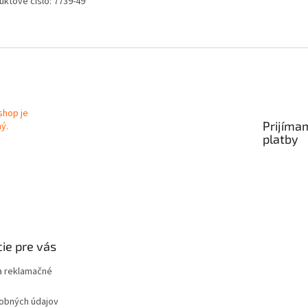
uktové číslo: 7739-49
Prijíma
platby
ie pre vás
 reklamačné
obných údajov