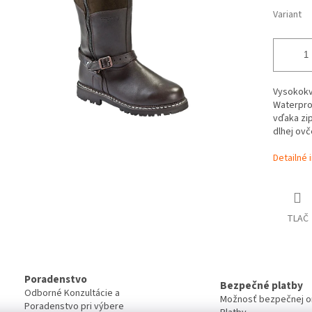
Variant
Vysokokva
Waterpro
vďaka zip
dlhej ovč
Detailné 
TLAČ
Poradenstvo
Bezpečné platby
Odborné Konzultácie a
Možnosť bezpečnej on
Poradenstvo pri výbere