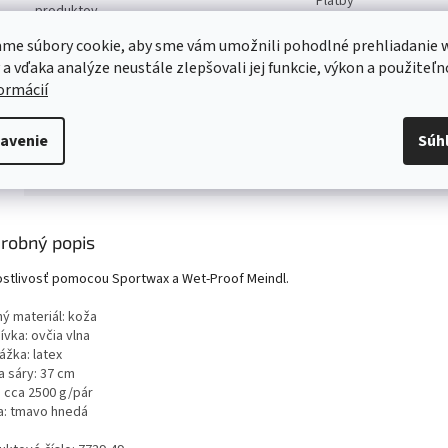
Platby
produktov
me súbory cookie, aby sme vám umožnili pohodlné prehliadanie 
Servis
 a vďaka analýze neustále zlepšovali jej funkcie, výkon a použiteľn
Kvalitný záručný aj pozáručný servis
formácií
Viac o našich servisných službách ....
avenie
Súh
s
Diskusia
Značka
robný popis
ostlivosť pomocou Sportwax a Wet-Proof Meindl.
ný materiál: koža
vka: ovčia vlna
ážka: latex
a sáry: 37 cm
: cca 2500 g/pár
a: tmavo hnedá