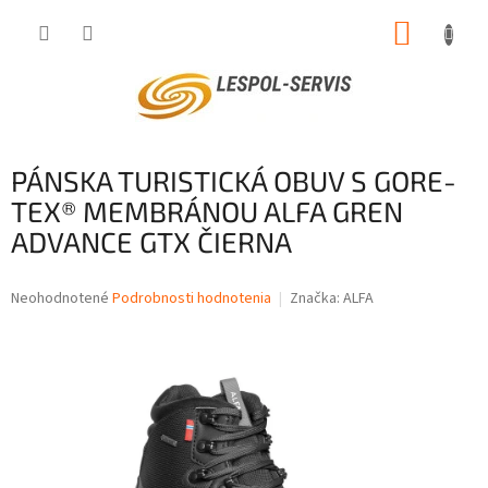
Prejsť
NÁKUP
na
obsah
KOŠÍK
PÁNSKA TURISTICKÁ OBUV S GORE-
TEX® MEMBRÁNOU ALFA GREN
ADVANCE GTX ČIERNA
Priemerné
Neohodnotené
Podrobnosti hodnotenia
Značka:
ALFA
hodnotenie
produktu
je
0,0
z
5
hviezdičiek.