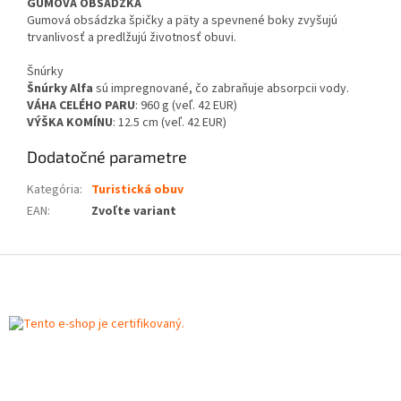
GUMOVÁ OBSÁDZKA
Gumová obsádzka špičky a päty a spevnené boky zvyšujú
trvanlivosť a predlžujú životnosť obuvi.
Šnúrky
Šnúrky Alfa
sú impregnované, čo zabraňuje absorpcii vody.
VÁHA CELÉHO PARU
: 960 g (veľ. 42 EUR)
VÝŠKA KOMÍNU
: 12.5 cm (veľ. 42 EUR)
Dodatočné parametre
Kategória
:
Turistická obuv
EAN
:
Zvoľte variant
Z
á
p
ä
t
i
e