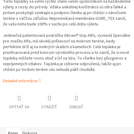
Tieto topánky sa veľmi rýchlo stanú vašim spoločníkom na každodenné
výlety a cesty do prírody. Vďaka unikátnej konštrukcii sú ultra ľahké a
pritom poskytujú vynikajúcu podporu členku aj pri chôdzi v náročnom
teréne s väčšou záťažou. Nepremokavá membrána GORE_TEX zaistí,
že vaša noha bude 100% v suchu po celú dobu výletu.
Jedinečná patentovaná podrážka Vibram® Grip ARG, vyvinutá špeciálne
pre značku Alfa, má skvelú priľnavosť na mokrom teréne, kedy
perfektne drží aj na mokrých skalách a kameňoch. Celá topánka je
predtvarovaná pred koncom výrobného procesu a to zaistí, že si nové
topánky môžete rovno obuť a ísť na túru. To všetko bez pľuzgierov a
nepríjemných otlakov. Topánka je výborne odpružená, takže aj pri
chôdzi po tvrdom teréne vás nebudú páliť chodidlá.
Detailné informácie
OPÝTAŤ SA
STRÁŽIŤ
ZDIEĽAŤ
Popis
Diskusia