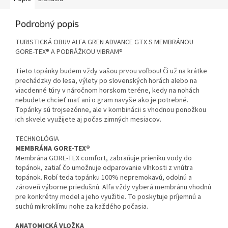
Podrobný popis
TURISTICKÁ OBUV ALFA GREN ADVANCE GTX S MEMBRÁNOU
GORE-TEX® A PODRÁŽKOU VIBRAM®
Tieto topánky budem vždy vašou prvou voľbou! Či už na krátke
prechádzky do lesa, výlety po slovenských horách alebo na
viacdenné túry v náročnom horskom teréne, kedy na nohách
nebudete chcieť mať ani o gram navyše ako je potrebné.
Topánky sú trojsezónne, ale v kombinácii s vhodnou ponožkou
ich skvele využijete aj počas zimných mesiacov.
TECHNOLÓGIA
MEMBRÁNA GORE-TEX®
Membrána GORE-TEX comfort, zabraňuje prieniku vody do
topánok, zatiaľ čo umožnuje odparovanie vlhkosti z vnútra
topánok. Robí teda topánku 100% nepremokavú, odolnú a
zároveň výborne priedušnú. Alfa vždy vyberá membránu vhodnú
pre konkrétny model a jeho využitie. To poskytuje príjemnú a
suchú mikroklímu nohe za každého počasia.
ANATOMICKÁ VLOŽKA