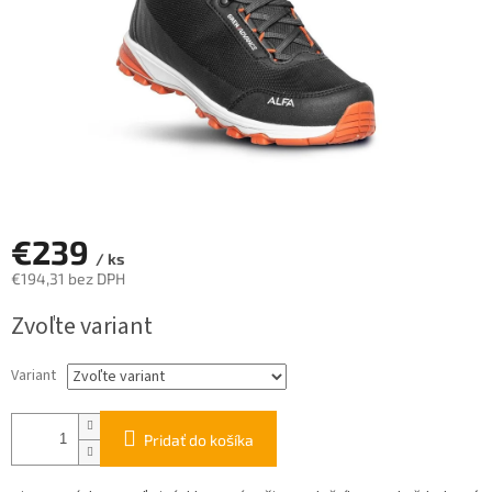
€239
/ ks
€194,31 bez DPH
Jednotková
Zvoľte variant
cena:
Variant
Pridať do košíka