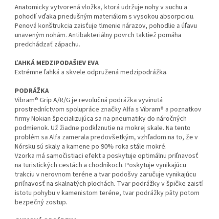
Anatomicky vytvorená vložka, ktorá udržuje nohy v suchu a
pohodlí vďaka priedušným materiálom s vysokou absorpciou.
Penová konštrukcia zaisťuje tlmenie nárazov, pohodlie a úľavu
unaveným nohám. Antibakteriálny povrch taktiež pomáha
predchádzať zápachu.
ĽAHKÁ MEDZIPODAŠIEV EVA
Extrémne ľahká a skvele odpružená medzipodrážka.
PODRÁŽKA
Vibram® Grip A/R/G je revolučná podrážka vyvinutá
prostredníctvom spolupráce značky Alfa s Vibram® a poznatkov
firmy Nokian špecializujúca sa na pneumatiky do náročných
podmienok. Už žiadne podkĺznutie na mokrej skale. Na tento
problém sa Alfa zamerala predovšetkým, vzhľadom na to, že v
Nórsku sú skaly a kamene po 90% roka stále mokré.
Vzorka má samočistiaci efekt a poskytuje optimálnu priľnavosť
na turistických cestách a chodníkoch. Poskytuje vynikajúcu
trakciu v nerovnom teréne a tvar podošvy zaručuje vynikajúcu
priľnavosť na skalnatých plochách. Tvar podrážky v špičke zaistí
istotu pohybu v kamenistom teréne, tvar podrážky päty potom
bezpečný zostup.