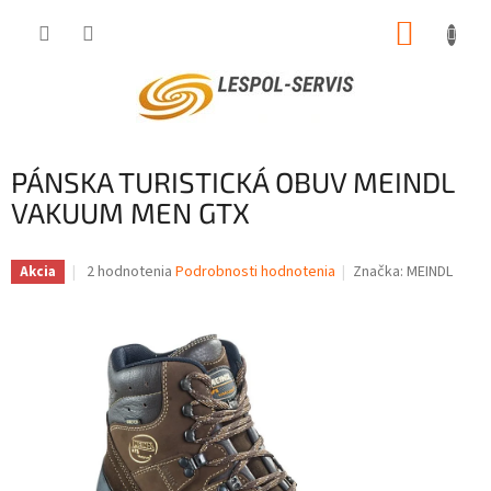
Prejsť
NÁKUP
na
obsah
KOŠÍK
PÁNSKA TURISTICKÁ OBUV MEINDL
VAKUUM MEN GTX
Priemerné
2 hodnotenia
Podrobnosti hodnotenia
Značka:
MEINDL
Akcia
hodnotenie
produktu
je
4,0
z
5
hviezdičiek.