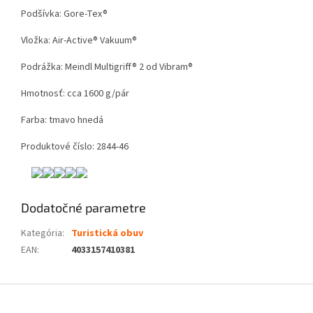
Podšívka: Gore-Tex®
Vložka: Air-Active® Vakuum®
Podrážka: Meindl Multigriff® 2 od Vibram®
Hmotnosť: cca 1600 g/pár
Farba: tmavo hnedá
Produktové číslo: 2844-46
Dodatočné parametre
Kategória
:
Turistická obuv
EAN
:
4033157410381
Z
á