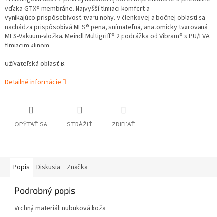
vďaka GTX® membráne. Najvyšší tlmiaci komfort a
vynikajúco prispôsobivosť tvaru nohy. V členkovej a bočnej oblasti sa
nachádza prispôsobivá MFS® pena, snímateľná, anatomicky tvarovaná
MFS-Vakuum-vložka. Meindl Multigriff® 2 podrážka od Vibram® s PU/EVA
tlmiacim klinom.
Užívateľská oblasť B.
Detailné informácie
OPÝTAŤ SA
STRÁŽIŤ
ZDIEĽAŤ
Popis
Diskusia
Značka
Podrobný popis
Vrchný materiál: nubuková koža