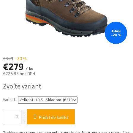
€349
–20 %
€349
–20 %
€279
/ ks
€226,83 bez DPH
Jednotková
Zvoľte variant
cena:
Variant
Pridať do košíka
Trekkingová obuv z pevnej nubukovej kože. Nepremokavé a priedušné