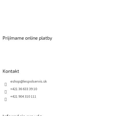
Prijímame online platby
Kontakt
eshop
@
lespolservis.sk
+421 36 633 39 10
+421 904 310 111