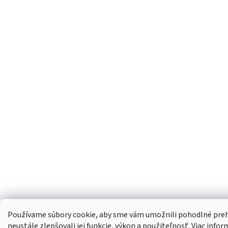
Používame súbory cookie, aby sme vám umožnili pohodlné preh
neustále zlepšovali jej funkcie, výkon a použiteľnosť.
Viac infor