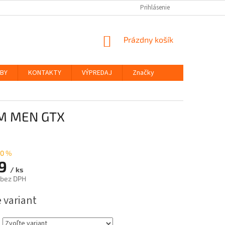
Prihlásenie
NÁKUPNÝ
Prázdny košík
KOŠÍK
ŽBY
KONTAKTY
VÝPREDAJ
Značky
UM MEN GTX
0 %
79
/ ks
 bez DPH
ová
 variant