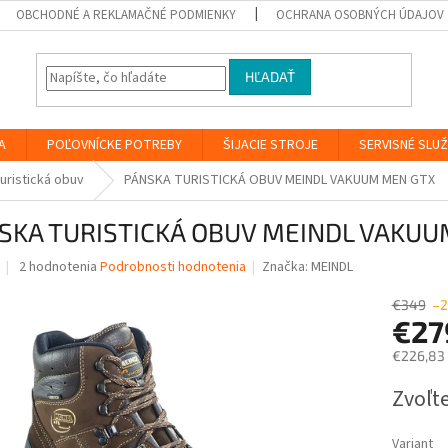
OBCHODNÉ A REKLAMAČNÉ PODMIENKY
OCHRANA OSOBNÝCH ÚDAJOV
HĽADAŤ
A
POĽOVNÍCKE POTREBY
ŠIJACIE STROJE
SERVISNÉ SLU
uristická obuv
PÁNSKA TURISTICKÁ OBUV MEINDL VAKUUM MEN GTX
SKA TURISTICKÁ OBUV MEINDL VAKU
Priemerné
2 hodnotenia
Podrobnosti hodnotenia
Značka:
MEINDL
hodnotenie
produktu
€349
–2
je
€2
4,0
€226,83
z
5
Jednotk
Zvoľte
hviezdičiek.
cena:
Variant