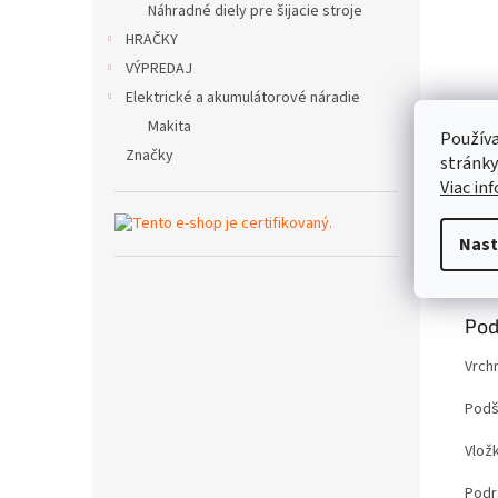
Náhradné diely pre šijacie stroje
HRAČKY
VÝPREDAJ
Elektrické a akumulátorové náradie
Makita
Používa
Značky
stránky
Viac in
Nast
Popi
Pod
Vrch
Podš
Vlož
Podrá