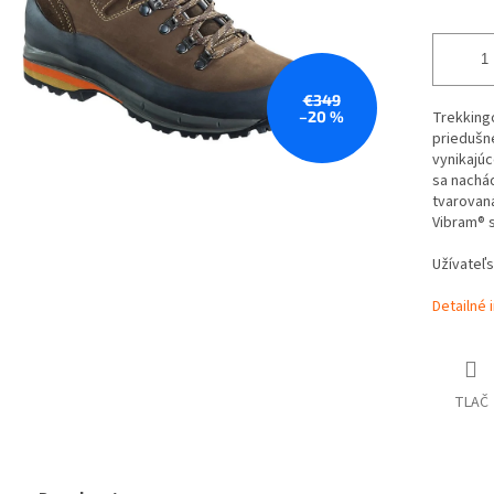
€349
–20 %
Trekking
priedušn
vynikajúc
sa nachá
tvarovaná
Vibram® s
Užívateľs
Detailné 
TLAČ