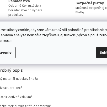
Poradenstvo
Bezpečné platby
Odborné Konzultácie a
Možnosť bezpečnej on
Poradenstvo pri výbere
Platby
produktov
Servis
me súbory cookie, aby sme vám umožnili pohodlné prehliadanie 
Kvalitný záručný aj pozáručný servis
 a vďaka analýze neustále zlepšovali jej funkcie, výkon a použiteľn
Viac o našich servisných službách ....
formácií
avenie
Súh
s
Diskusia
Značka
robný popis
ný materiál: nubuková koža
ívka: Gore-Tex®
ka: Air-Active® Vakuum®
žka: Meindl Multigriff® 2 od Vibram®