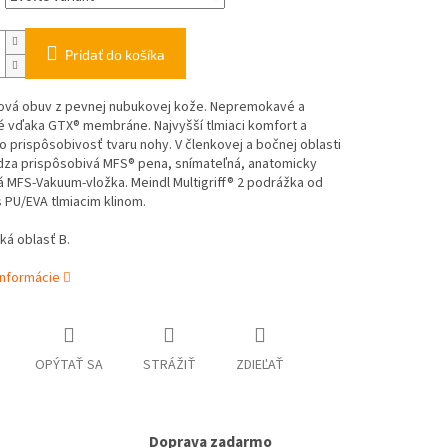
Pridať do košíka
ová obuv z pevnej nubukovej kože. Nepremokavé a
é vďaka GTX® membráne. Najvyšší tlmiaci komfort a
o prispôsobivosť tvaru nohy. V členkovej a bočnej oblasti
dza prispôsobivá MFS® pena, snímateľná, anatomicky
 MFS-Vakuum-vložka. Meindl Multigriff® 2 podrážka od
 PU/EVA tlmiacim klinom.
ká oblasť B.
informácie
OPÝTAŤ SA
STRÁŽIŤ
ZDIEĽAŤ
Doprava zadarmo