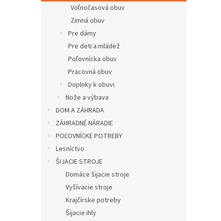
Voľnočasová obuv
Zimná obuv
Pre dámy
Pre deti a mládež
Poľovnícka obuv
Pracovná obuv
Doplnky k obuvi
Nože a výbava
DOM A ZÁHRADA
ZÁHRADNÉ NÁRADIE
POĽOVNÍCKE POTREBY
Lesníctvo
ŠIJACIE STROJE
Domáce šijacie stroje
Vyšívacie stroje
Krajčírske potreby
Šijacie ihly