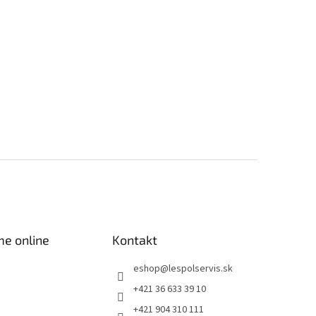
me online
Kontakt
eshop
@
lespolservis.sk
+421 36 633 39 10
+421 904 310 111