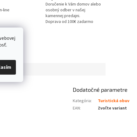
Doručenie k Vám domov alebo
-line
osobný odber v našej
kamennej predajni.
Doprava od 100€ zadarmo
webovej
osť.
lasím
Dodatočné parametre
Kategória
:
Turistická obuv
EAN
:
Zvoľte variant