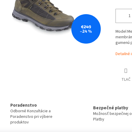
€249
–24 %
Model Mei
membráne
gumenú po
Detailné 
TLAČ
Poradenstvo
Bezpečné platby
Odborné Konzultácie a
Možnosť bezpečnej on
Poradenstvo pri výbere
Platby
produktov