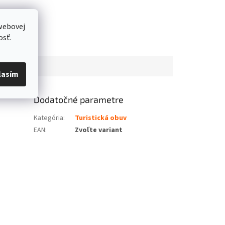
webovej
osť.
lasím
Dodatočné parametre
Kategória
:
Turistická obuv
EAN
:
Zvoľte variant