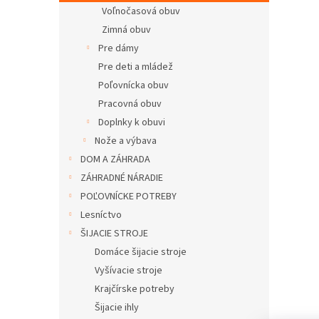
Voľnočasová obuv
Zimná obuv
Pre dámy
Pre deti a mládež
Poľovnícka obuv
Pracovná obuv
Doplnky k obuvi
Nože a výbava
DOM A ZÁHRADA
ZÁHRADNÉ NÁRADIE
POĽOVNÍCKE POTREBY
Lesníctvo
ŠIJACIE STROJE
Domáce šijacie stroje
Vyšívacie stroje
Krajčírske potreby
Šijacie ihly