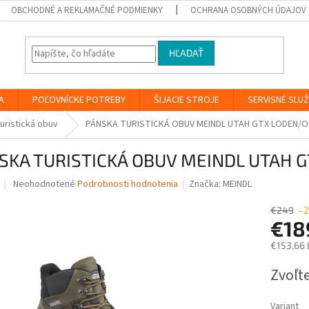
OBCHODNÉ A REKLAMAČNÉ PODMIENKY
OCHRANA OSOBNÝCH ÚDAJOV
HĽADAŤ
A
POĽOVNÍCKE POTREBY
ŠIJACIE STROJE
SERVISNÉ SLU
uristická obuv
PÁNSKA TURISTICKÁ OBUV MEINDL UTAH GTX LODEN/O
SKA TURISTICKÁ OBUV MEINDL UTAH 
Priemerné
Neohodnotené
Podrobnosti hodnotenia
Značka:
MEINDL
hodnotenie
produktu
€249
–
je
€18
0,0
€153,66 
z
5
Jednotk
Zvoľte
hviezdičiek.
cena:
Variant