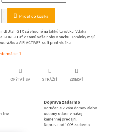
Pridať do košíka
ndl Utah GTX sú vhodné na ľahkú turistiku. Vďaka
 GORE-TEX® ostanú vaše nohy v suchu. Topánky majú
drážku a AIR-ACTIVE® soft print vložku.
informácie
OPÝTAŤ SA
STRÁŽIŤ
ZDIEĽAŤ
Doprava zadarmo
Doručenie k Vám domov alebo
-line
osobný odber v našej
kamennej predajni.
Doprava od 100€ zadarmo