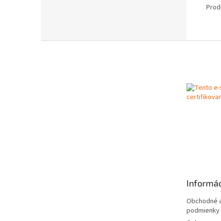
Prod
Z
á
p
ä
t
i
e
Informác
Obchodné a
podmienky