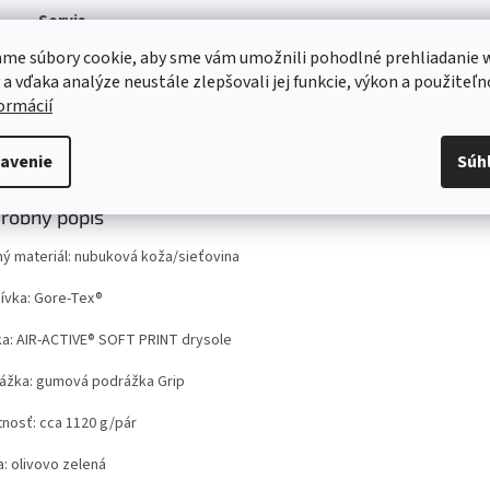
Servis
Kvalitný záručný aj pozáručný servis
me súbory cookie, aby sme vám umožnili pohodlné prehliadanie 
Viac o našich servisných službách ....
 a vďaka analýze neustále zlepšovali jej funkcie, výkon a použiteľn
formácií
s
Diskusia
Značka
avenie
Súh
robný popis
ný materiál: nubuková koža/sieťovina
ívka: Gore-Tex®
ka: AIR-ACTIVE® SOFT PRINT drysole
ážka: gumová podrážka Grip
nosť: cca 1120 g/pár
a: olivovo zelená