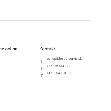
me online
Kontakt
eshop
@
lespolservis.sk
+421 36 633 39 10
+421 904 310 111