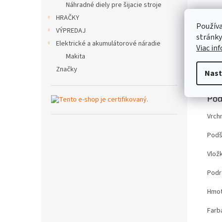
Náhradné diely pre šijacie stroje
HRAČKY
Používa
VÝPREDAJ
stránky
Elektrické a akumulátorové náradie
Viac in
Makita
Popi
Značky
Nast
Pod
Vrch
Podš
Vlož
Podr
Hmot
Farb