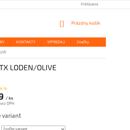
Prihlásenie
NÁKUPNÝ
Prázdny košík
KOŠÍK
ŽBY
KONTAKTY
VÝPREDAJ
Značky
LIVE
GTX LODEN/OLIVE
24 %
9
/ ks
bez DPH
ová
 variant